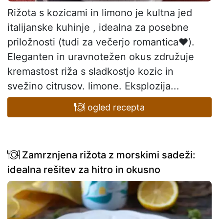
Rižota s kozicami in limono je kultna jed
italijanske kuhinje , idealna za posebne
priložnosti (tudi za večerjo romantica❤️).
Eleganten in uravnotežen okus združuje
kremastost riža s sladkostjo kozic in
svežino citrusov. limone. Eksplozija...
ogled recepta
Zamrznjena rižota z morskimi sadeži:
idealna rešitev za hitro in okusno