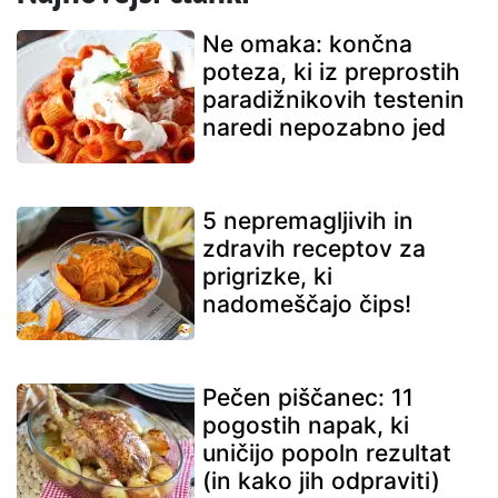
Ne omaka: končna
poteza, ki iz preprostih
paradižnikovih testenin
naredi nepozabno jed
5 nepremagljivih in
zdravih receptov za
prigrizke, ki
nadomeščajo čips!
Pečen piščanec: 11
pogostih napak, ki
uničijo popoln rezultat
(in kako jih odpraviti)