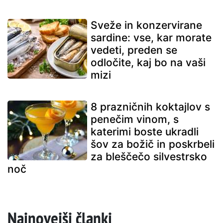
Sveže in konzervirane
sardine: vse, kar morate
vedeti, preden se
odločite, kaj bo na vaši
mizi
8 prazničnih koktajlov s
penečim vinom, s
katerimi boste ukradli
šov za božič in poskrbeli
za bleščečo silvestrsko
noč
Najnovejši članki