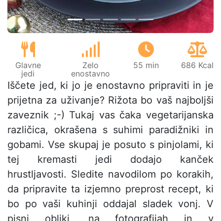
Glavne
Zelo
55 min
686 Kcal
jedi
enostavno
Iščete jed, ki jo je enostavno pripraviti in je
prijetna za uživanje? Rižota bo vaš najboljši
zaveznik ;-) Tukaj vas čaka vegetarijanska
različica, okrašena s suhimi paradižniki in
gobami. Vse skupaj je posuto s pinjolami, ki
tej kremasti jedi dodajo kanček
hrustljavosti. Sledite navodilom po korakih,
da pripravite ta izjemno preprost recept, ki
bo po vaši kuhinji oddajal sladek vonj. V
pisni obliki, na fotografijah in v