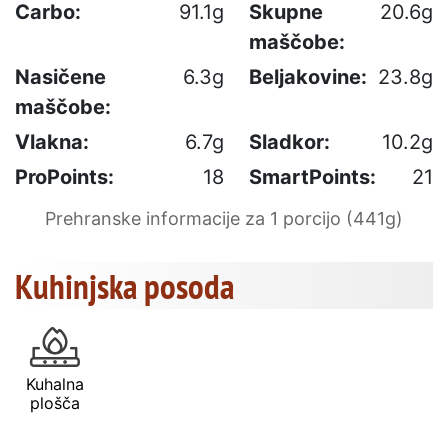
Carbo:
91.1g
Skupne
20.6g
maščobe:
Nasičene
6.3g
Beljakovine:
23.8g
maščobe:
Vlakna:
6.7g
Sladkor:
10.2g
ProPoints:
18
SmartPoints:
21
Prehranske informacije za 1 porcijo (441g)
Kuhinjska posoda
Kuhalna
plošča