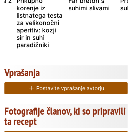
ta z
Prikupno
Far breton s
Prep
korenje iz
suhimi slivami
suhi
listnatega testa
za velikonočni
aperitiv: kozji
sir in suhi
paradižniki
Vprašanja
Postavite vprašanje avtorju
Fotografije članov, ki so pripravili
ta recept