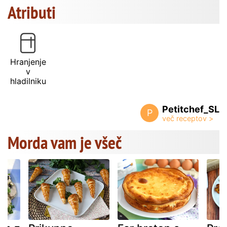
Atributi
Hranjenje
v
hladilniku
Petitchef_SL
P
Morda vam je všeč