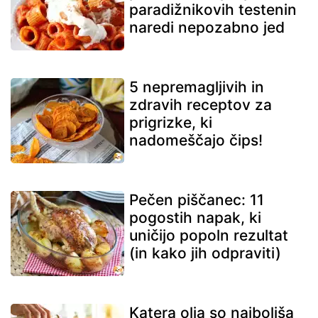
paradižnikovih testenin
naredi nepozabno jed
5 nepremagljivih in
zdravih receptov za
prigrizke, ki
nadomeščajo čips!
Pečen piščanec: 11
pogostih napak, ki
uničijo popoln rezultat
(in kako jih odpraviti)
Katera olja so najboljša