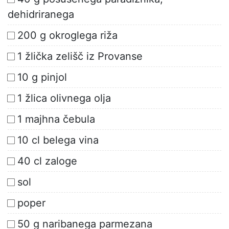
dehidriranega
200 g okroglega riža
1 žlička zelišč iz Provanse
10 g pinjol
1 žlica olivnega olja
1 majhna čebula
10 cl belega vina
40 cl zaloge
sol
poper
50 g naribanega parmezana