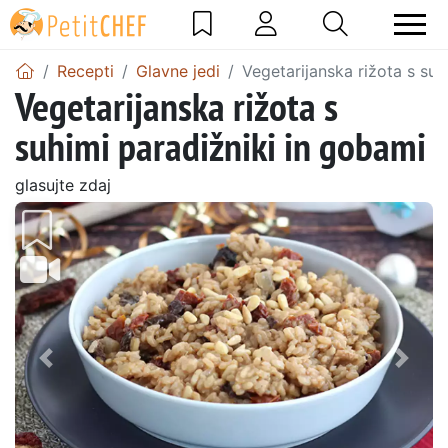
Recepti
Glavne jedi
Vegetarijanska rižota s suh
Vegetarijanska rižota s
suhimi paradižniki in gobami
glasujte zdaj
Prejšnji
Nasl