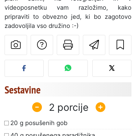
videoposnetku vam razložimo, kako
pripraviti to obvezno jed, ki bo zagotovo
zadovoljila vso družino :-)
Postavite vprašanj
Natisni to str
Pošlji t
Objavite svojo fotografijo
Sestavine
2
20 g posušenih gob
40 g posušenega paradižnika,