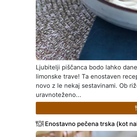
Ljubitelji piščanca bodo lahko dan
limonske trave! Ta enostaven recep
novo z le nekaj sestavinami. Ob ri
uravnoteženo...
Enostavno pečena trska (kot nala