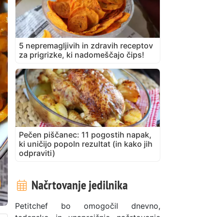
5 nepremagljivih in zdravih receptov
za prigrizke, ki nadomeščajo čips!
Pečen piščanec: 11 pogostih napak,
ki uničijo popoln rezultat (in kako jih
odpraviti)
Načrtovanje jedilnika
Petitchef bo omogočil dnevno,