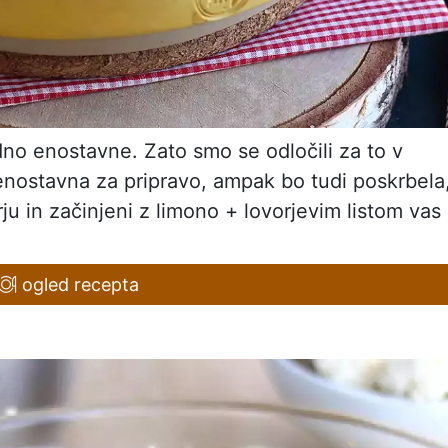
dno enostavne. Zato smo se odločili za to v
e enostavna za pripravo, ampak bo tudi poskrbela
rju in začinjeni z limono + lovorjevim listom vas
ogled recepta