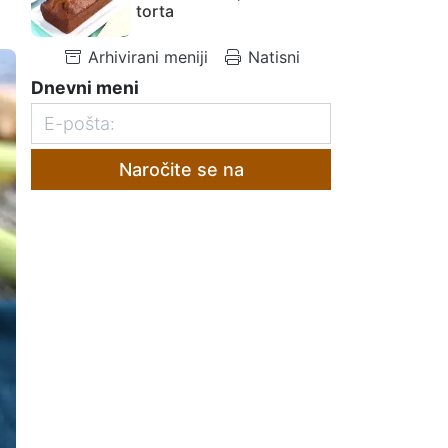
torta
Arhivirani meniji
Natisni
Dnevni meni
Naročite se na