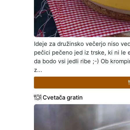
Ideje za družinsko večerjo niso ve
pečici pečeno jed iz trske, ki ni l
da bodo vsi jedli ribe ;-) Ob krompi
z...
Cvetača gratin