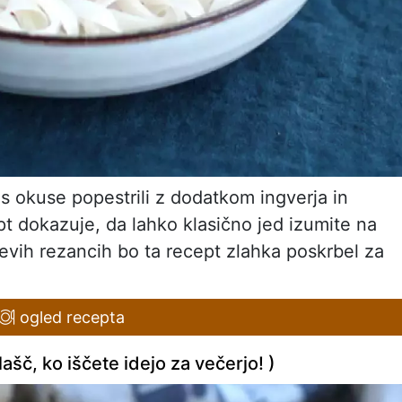
es okuse popestrili z dodatkom ingverja in
t dokazuje, da lahko klasično jed izumite na
ževih rezancih bo ta recept zlahka poskrbel za
ogled recepta
šč, ko iščete idejo za večerjo! )