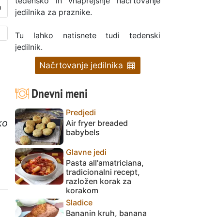
tedensko in vnaprejšnje načrtovanje
jedilnika za praznike.
Tu lahko natisnete tudi tedenski
jedilnik.
Načrtovanje jedilnika
Dnevni meni
Predjedi
ko
Air fryer breaded
babybels
Glavne jedi
Pasta all'amatriciana,
tradicionalni recept,
razložen korak za
korakom
Sladice
Bananin kruh, banana