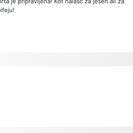
torta je pripravljena! Kot nalašč za jesen ali za
ifeju!