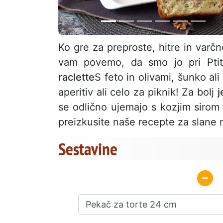
Ko gre za preproste, hitre in varčn
vam povemo, da smo jo pri Ptit
raclette
S feto in olivami, šunko ali
aperitiv ali celo za piknik! Za bolj
j
se odlično ujemajo s kozjim sirom i
preizkusite naše recepte za slane 
Sestavine