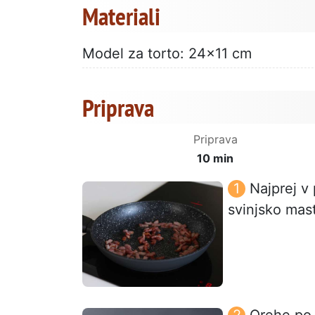
Materiali
Model za torto: 24x11 cm
Priprava
Priprava
10 min
Najprej v
svinjsko mast
Orehe po p