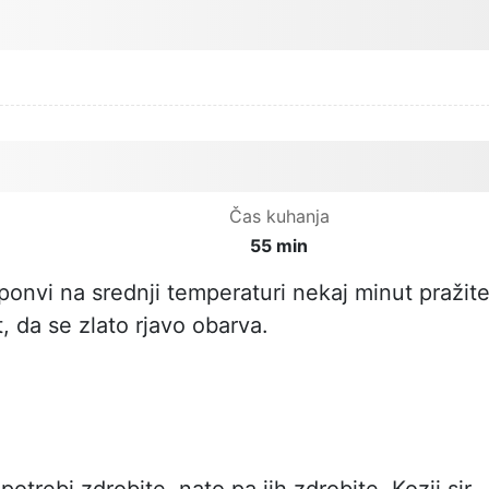
Čas kuhanja
55 min
 ponvi na srednji temperaturi nekaj minut pražit
, da se zlato rjavo obarva.
otrebi zdrobite, nato pa jih zdrobite. Kozji sir