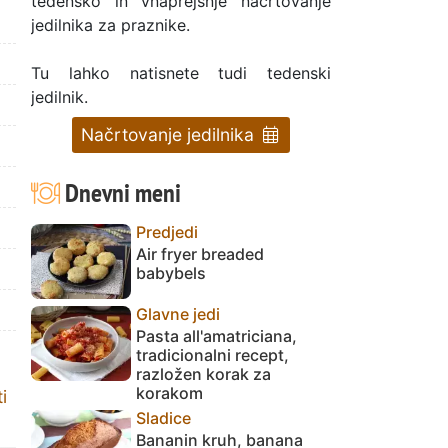
tedensko in vnaprejšnje načrtovanje
jedilnika za praznike.
Tu lahko natisnete tudi tedenski
jedilnik.
Načrtovanje jedilnika
Dnevni meni
Predjedi
Air fryer breaded
babybels
Glavne jedi
Pasta all'amatriciana,
tradicionalni recept,
razložen korak za
korakom
i
Sladice
Bananin kruh, banana