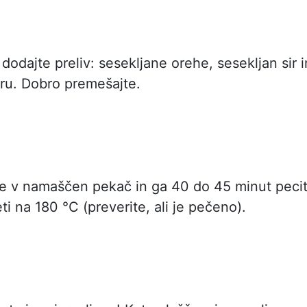
dodajte preliv: sesekljane orehe, sesekljan sir i
aru. Dobro premešajte.
jte v namaščen pekač in ga 40 do 45 minut peci
eti na 180 °C (preverite, ali je pečeno).