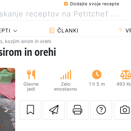
Dodajte svoje recepte
PTI
ČLANKI
V
o, kozjim sirom in orehi
sirom in orehi
Glavne
Zelo
1 h 5 m
493 Kc
jedi
enostavno
Pošlji ta recept 
Natisni to 
Posta
Naslednji
O