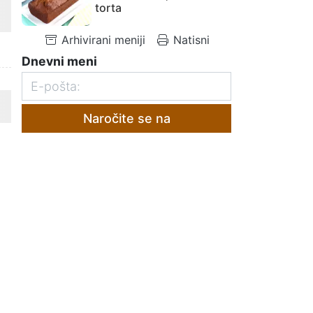
torta
Arhivirani meniji
Natisni
Dnevni meni
Naročite se na
e