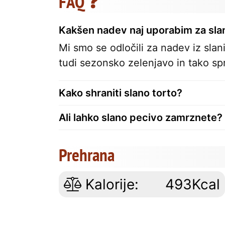
FAQ ❓
Kakšen nadev naj uporabim za sla
Mi smo se odločili za nadev iz slan
tudi sezonsko zelenjavo in tako sp
Kako shraniti slano torto?
Ali lahko slano pecivo zamrznete?
Prehrana
Kalorije:
493Kcal