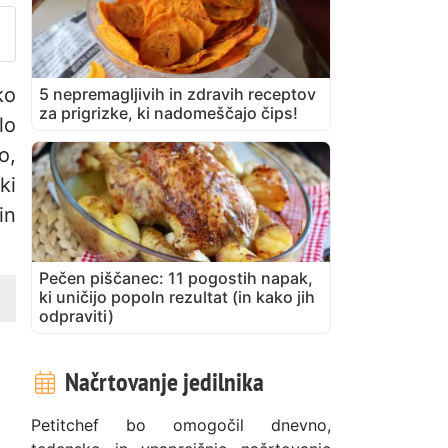
ko
5 nepremagljivih in zdravih receptov
za prigrizke, ki nadomeščajo čips!
lo
o,
ki
in
Pečen piščanec: 11 pogostih napak,
ki uničijo popoln rezultat (in kako jih
odpraviti)
Načrtovanje jedilnika
Petitchef bo omogočil dnevno,