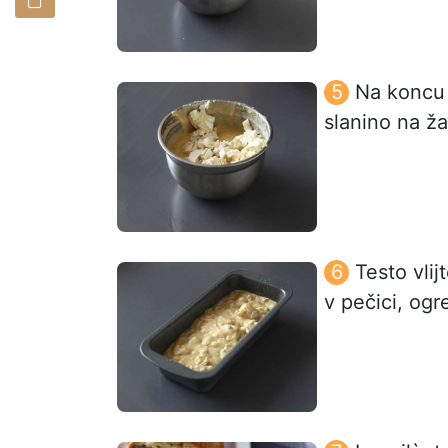
Na koncu 
slanino na ž
Testo vli
v pečici, ogr