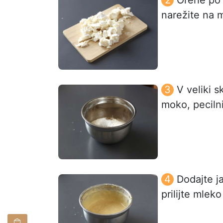
narežite na 
V veliki s
moko, pecilni
Dodajte j
prilijte mlek