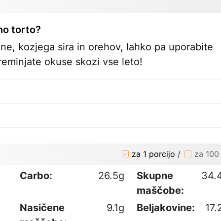
no torto?
ine, kozjega sira in orehov, lahko pa uporabite
reminjate okuse skozi vse leto!
za 1 porcijo
/
za 100
Carbo:
26.5g
Skupne
34.
maščobe:
Nasičene
9.1g
Beljakovine:
17.