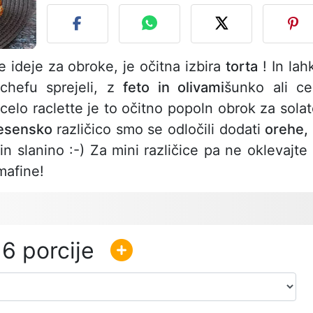
e ideje za obroke, je očitna izbira
torta
! In lah
chefu sprejeli, z
feto in olivami
šunko ali ce
 celo raclette je to očitno popoln obrok za solat
esensko
različico smo se odločili dodati
orehe,
n slanino :-) Za mini različice pa ne oklevajte 
mafine!
6