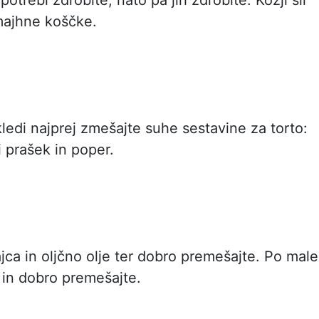
majhne koščke.
kledi najprej zmešajte suhe sestavine za torto:
 prašek in poper.
ajca in oljčno olje ter dobro premešajte. Po mal
o in dobro premešajte.