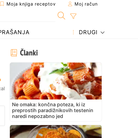
Moja knjiga receptov
Moj račun
PRAŠANJA
DRUGI
Članki
al
Ne omaka: končna poteza, ki iz
preprostih paradižnikovih testenin
prijatelju
stran
vite vprašanje avtorju
naredi nepozabno jed
bjavite svojo fotografijo tega