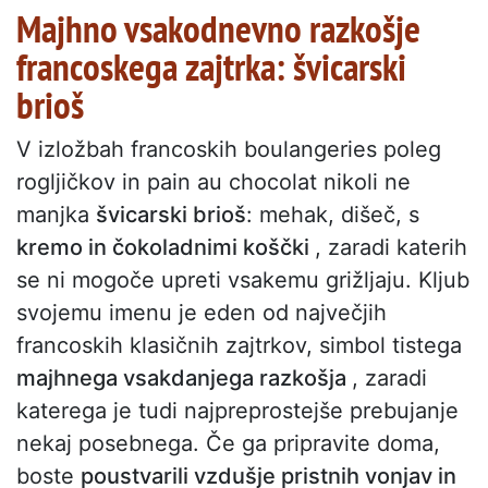
Majhno vsakodnevno razkošje
francoskega zajtrka: švicarski
brioš
V izložbah francoskih boulangeries poleg
rogljičkov in pain au chocolat nikoli ne
manjka
švicarski brioš
: mehak, dišeč, s
kremo in čokoladnimi koščki
, zaradi katerih
se ni mogoče upreti vsakemu grižljaju. Kljub
svojemu imenu je eden od največjih
francoskih klasičnih zajtrkov, simbol tistega
majhnega vsakdanjega razkošja
, zaradi
katerega je tudi najpreprostejše prebujanje
nekaj posebnega. Če ga pripravite doma,
boste
poustvarili vzdušje pristnih vonjav in