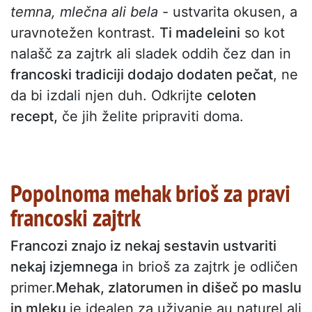
temna, mlečna ali bela
- ustvarita okusen, a
uravnotežen kontrast.
Ti madeleini
so kot
nalašč za zajtrk ali sladek oddih čez dan in
francoski tradiciji dodajo dodaten pečat
, ne
da bi izdali njen duh. Odkrijte
celoten
recept,
če jih želite pripraviti doma.
Popolnoma mehak brioš za pravi
francoski zajtrk
Francozi znajo iz nekaj sestavin ustvariti
nekaj izjemnega
in brioš za zajtrk je odličen
primer.
Mehak, zlatorumen in dišeč po maslu
in mleku
je idealen za uživanje au naturel ali