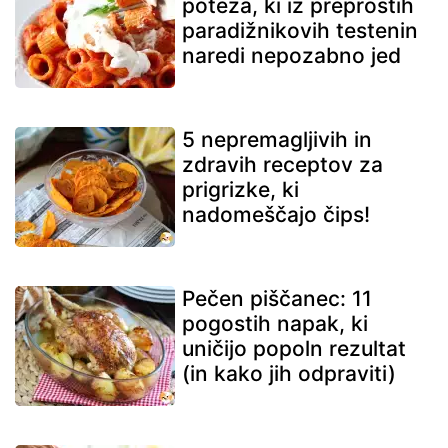
poteza, ki iz preprostih
paradižnikovih testenin
naredi nepozabno jed
5 nepremagljivih in
zdravih receptov za
prigrizke, ki
nadomeščajo čips!
Pečen piščanec: 11
pogostih napak, ki
uničijo popoln rezultat
(in kako jih odpraviti)