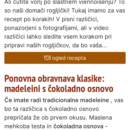
Ali čutite vonj po slastnem viennoiseriju? To
so naši domači rogljički! Tukaj imamo za vas
recept po korakih! V pisni različici,
ponazorjeni s fotografijami, ali v video
različici lahko sledite vsem korakom pri
pripravi naših rogljičkov, da bo vaša...
ogled recepta
Ponovna obravnava klasike:
madeleini s čokoladno osnovo
Če imate radi tradicionalne madeleine
, vas
bo ta različica s čokoladno osnovo
prepričala že ob prvem okusu. Maslena
mehkoba testa in
čokoladna osnova
-