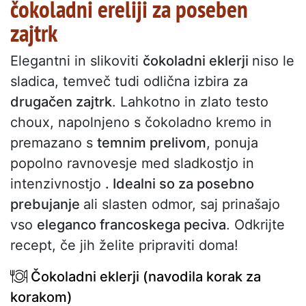
čokoladni ereliji za poseben
zajtrk
Elegantni in slikoviti
čokoladni eklerji
niso le
sladica, temveč tudi odlična izbira za
drugačen zajtrk
. Lahkotno in zlato testo
choux, napolnjeno s čokoladno kremo in
premazano s
temnim prelivom
, ponuja
popolno ravnovesje med sladkostjo in
intenzivnostjo
. Idealni so za posebno
prebujanje
ali slasten odmor, saj prinašajo
vso
eleganco francoskega peciva
. Odkrijte
recept, če jih želite pripraviti doma!
Čokoladni eklerji (navodila korak za
korakom)