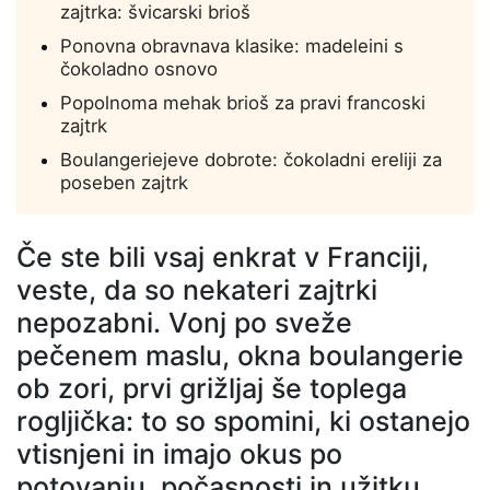
zajtrka: švicarski brioš
Ponovna obravnava klasike: madeleini s
čokoladno osnovo
Popolnoma mehak brioš za pravi francoski
zajtrk
Boulangeriejeve dobrote: čokoladni ereliji za
poseben zajtrk
Če ste bili vsaj enkrat v Franciji,
veste, da so nekateri zajtrki
nepozabni. Vonj po sveže
pečenem maslu, okna boulangerie
ob zori, prvi grižljaj še toplega
rogljička: to so spomini, ki ostanejo
vtisnjeni in imajo okus po
potovanju, počasnosti in užitku.