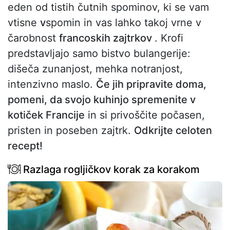
eden od tistih čutnih spominov, ki se vam
vtisne
v
spomin in vas lahko takoj vrne v
čarobnost
francoskih zajtrkov
. Krofi
predstavljajo samo bistvo bulangerije:
dišeča zunanjost, mehka notranjost,
intenzivno maslo.
Če jih pripravite doma,
pomeni, da svojo kuhinjo spremenite v
kotiček Francije
in si privoščite počasen,
pristen in poseben zajtrk.
Odkrijte celoten
recept!
Razlaga rogljičkov korak za korakom