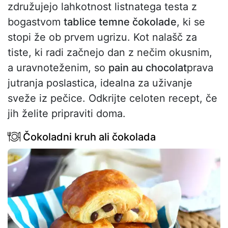
združujejo lahkotnost listnatega testa z
bogastvom
tablice temne čokolade
, ki se
stopi že ob prvem ugrizu. Kot nalašč za
tiste, ki radi začnejo dan z nečim okusnim,
a uravnoteženim, so
pain au chocolat
prava
jutranja poslastica, idealna za uživanje
sveže iz pečice. Odkrijte celoten recept, če
jih želite pripraviti doma.
Čokoladni kruh ali čokolada