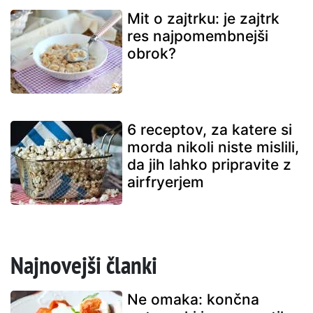
Mit o zajtrku: je zajtrk
res najpomembnejši
obrok?
6 receptov, za katere si
morda nikoli niste mislili,
da jih lahko pripravite z
airfryerjem
Najnovejši članki
Ne omaka: končna