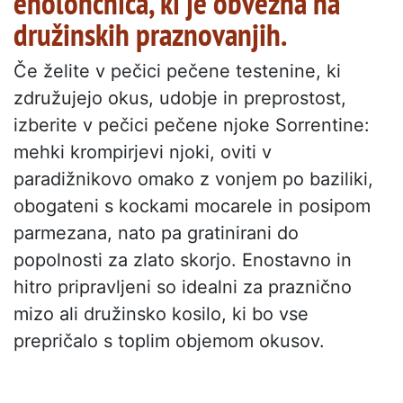
enolončnica, ki je obvezna na
družinskih praznovanjih.
Če želite v pečici pečene testenine, ki
združujejo okus, udobje in preprostost,
izberite v pečici pečene njoke Sorrentine:
mehki krompirjevi njoki, oviti v
paradižnikovo omako z vonjem po baziliki,
obogateni s kockami mocarele in posipom
parmezana, nato pa gratinirani do
popolnosti za zlato skorjo. Enostavno in
hitro pripravljeni so idealni za praznično
mizo ali družinsko kosilo, ki bo vse
prepričalo s toplim objemom okusov.