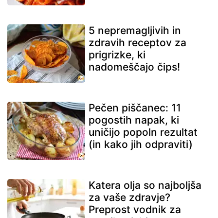
5 nepremagljivih in
zdravih receptov za
prigrizke, ki
nadomeščajo čips!
Pečen piščanec: 11
pogostih napak, ki
uničijo popoln rezultat
(in kako jih odpraviti)
Katera olja so najboljša
za vaše zdravje?
Preprost vodnik za