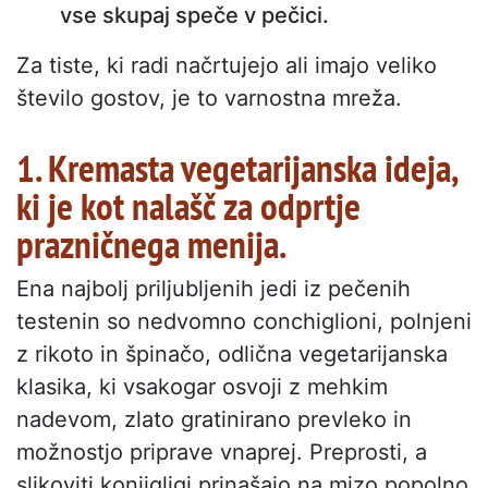
vse skupaj speče v pečici.
Za tiste, ki radi načrtujejo ali imajo veliko
število gostov, je to varnostna mreža.
1. Kremasta vegetarijanska ideja,
ki je kot nalašč za odprtje
prazničnega menija.
Ena najbolj priljubljenih jedi iz pečenih
testenin so nedvomno conchiglioni, polnjeni
z rikoto in špinačo, odlična vegetarijanska
klasika, ki vsakogar osvoji z mehkim
nadevom, zlato gratinirano prevleko in
možnostjo priprave vnaprej. Preprosti, a
slikoviti konjigligi prinašajo na mizo popolno