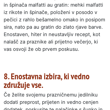
in špinača malfatti au gratin: mehki malfatti
iz rikote in špinače, položeni v posodo v
pečici z rahlo bešamelno omako in posipom
sira, nato pa au gratin do zlato rjave barve.
Enostaven, hiter in neustavljiv recept, kot
nalašč za praznike ali prijetno večerjo, ki
vas osvoji že ob prvem poskusu.
8. Enostavna izbira, ki vedno
združuje vse.
Če želite svojemu prazničnemu jedilniku
dodati preprost, prijeten in vedno cenjen
dodatek, poskusite te palačinke s šunko in