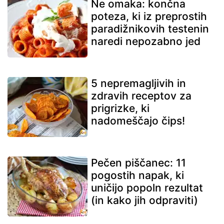
Ne omaka: končna
poteza, ki iz preprostih
paradižnikovih testenin
naredi nepozabno jed
5 nepremagljivih in
zdravih receptov za
prigrizke, ki
nadomeščajo čips!
Pečen piščanec: 11
pogostih napak, ki
uničijo popoln rezultat
(in kako jih odpraviti)