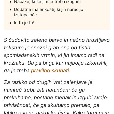
Napake, ki se jim je treba izogniti
Dodatne malenkosti, ki jih naredijo
izstopajoče
In to je to!
S čudovito zeleno barvo in nežno hrustljavo
teksturo je snežni grah ena od tistih
spomladanskih vrtnin, ki jih imamo radi na
krožniku. Da pa bi ga kar najbolje izkoristili,
ga je treba
pravilno skuhati
.
Za razliko od drugih vrst zelenjave je
namreč treba biti natančen: če ga
prekuhamo, postane mehak in izgubi svojo
privlačnost, če ga skuhamo premalo, pa
lahko ostane nekoliko čvrst. Kako torej najti