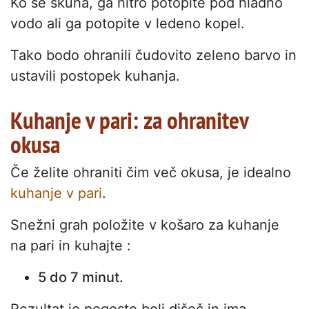
Ko se skuha, ga hitro potopite pod hladno
vodo ali ga potopite v ledeno kopel.
Tako bodo ohranili čudovito zeleno barvo in
ustavili postopek kuhanja.
Kuhanje v pari: za ohranitev
okusa
Če želite ohraniti čim več okusa, je idealno
kuhanje v pari
.
Snežni grah položite v košaro za kuhanje
na pari in kuhajte :
5 do 7 minut.
Rezultat je pogosto bolj dišeč in ima