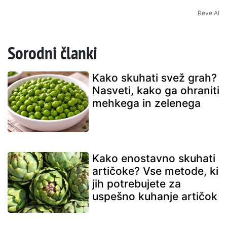
Reve AI
Sorodni članki
Kako skuhati svež grah?
Nasveti, kako ga ohraniti
mehkega in zelenega
Kako enostavno skuhati
artičoke? Vse metode, ki
jih potrebujete za
uspešno kuhanje artičok