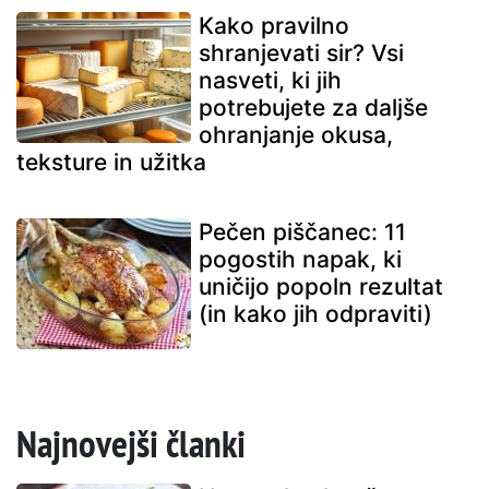
Kako pravilno
shranjevati sir? Vsi
nasveti, ki jih
potrebujete za daljše
ohranjanje okusa,
teksture in užitka
Pečen piščanec: 11
pogostih napak, ki
uničijo popoln rezultat
(in kako jih odpraviti)
Najnovejši članki