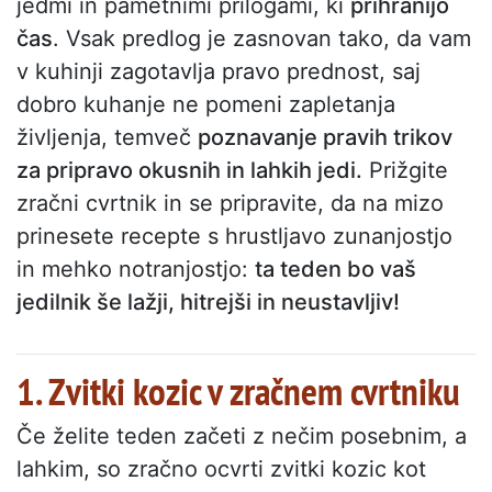
jedmi in pametnimi prilogami, ki
prihranijo
čas
. Vsak predlog je zasnovan tako, da vam
v kuhinji zagotavlja pravo prednost, saj
dobro kuhanje ne pomeni zapletanja
življenja, temveč
poznavanje pravih trikov
za pripravo okusnih in lahkih jedi.
Prižgite
zračni cvrtnik in se pripravite, da na mizo
prinesete recepte s hrustljavo zunanjostjo
in mehko notranjostjo:
ta teden bo vaš
jedilnik še lažji, hitrejši in neustavljiv!
1. Zvitki kozic v zračnem cvrtniku
Če želite teden začeti z nečim posebnim, a
lahkim, so zračno ocvrti zvitki kozic kot