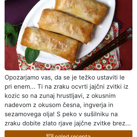
Opozarjamo vas, da se je težko ustaviti le
pri enem... Ti na zraku ocvrti jajčni zvitki iz
kozic so na zunaj hrustljavi, z okusnim
nadevom z okusom česna, ingverja in
sezamovega olja! S peko v sušilniku na
zraku dobite zlato rjave jajčne zvitke brez...
ogled recepta