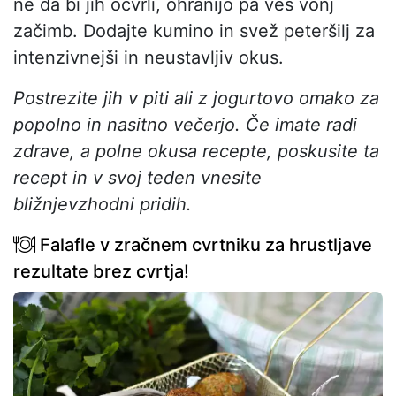
ne da bi jih ocvrli, ohranijo pa ves vonj
začimb. Dodajte kumino in svež peteršilj za
intenzivnejši in neustavljiv okus.
Postrezite jih v piti ali z jogurtovo omako za
popolno in nasitno večerjo. Če imate radi
zdrave, a polne okusa recepte, poskusite ta
recept in v svoj teden vnesite
bližnjevzhodni pridih.
Falafle v zračnem cvrtniku za hrustljave
rezultate brez cvrtja!