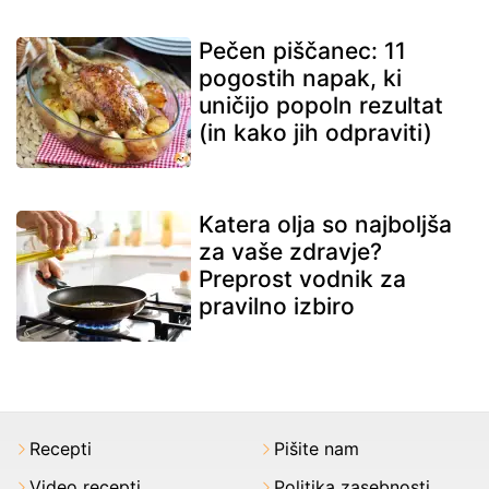
Pečen piščanec: 11
pogostih napak, ki
uničijo popoln rezultat
(in kako jih odpraviti)
Katera olja so najboljša
za vaše zdravje?
Preprost vodnik za
pravilno izbiro
Recepti
Pišite nam
Video recepti
Politika zasebnosti