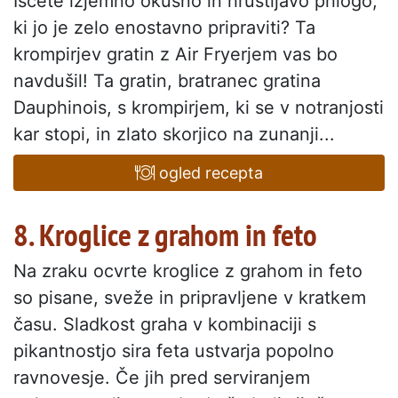
Iščete izjemno okusno in hrustljavo prilogo,
ki jo je zelo enostavno pripraviti? Ta
krompirjev gratin z Air Fryerjem vas bo
navdušil! Ta gratin, bratranec gratina
Dauphinois, s krompirjem, ki se v notranjosti
kar stopi, in zlato skorjico na zunanji...
ogled recepta
8. Kroglice z grahom in feto
Na zraku ocvrte kroglice z grahom in feto
so pisane, sveže in pripravljene v kratkem
času. Sladkost graha v kombinaciji s
pikantnostjo sira feta ustvarja popolno
ravnovesje. Če jih pred serviranjem