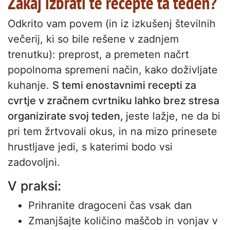
Zakaj izbrati te recepte ta teden?
Odkrito vam povem (in iz izkušenj številnih
večerij, ki so bile rešene v zadnjem
trenutku): preprost, a premeten načrt
popolnoma spremeni način, kako doživljate
kuhanje.
S temi enostavnimi recepti za
cvrtje v zračnem cvrtniku lahko brez stresa
organizirate svoj teden,
jeste lažje, ne da bi
pri tem žrtvovali okus, in na mizo prinesete
hrustljave jedi, s katerimi bodo vsi
zadovoljni.
V praksi:
Prihranite dragoceni čas vsak dan
Zmanjšajte količino maščob in vonjav v