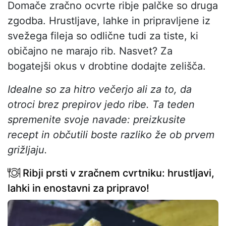
Domače zračno ocvrte ribje palčke so druga
zgodba. Hrustljave, lahke in pripravljene iz
svežega fileja so odlične tudi za tiste, ki
običajno ne marajo rib. Nasvet? Za
bogatejši okus v drobtine dodajte zelišča.
Idealne so za hitro večerjo ali za to, da
otroci brez prepirov jedo ribe. Ta teden
spremenite svoje navade: preizkusite
recept in občutili boste razliko že ob prvem
grižljaju.
Ribji prsti v zračnem cvrtniku: hrustljavi,
lahki in enostavni za pripravo!