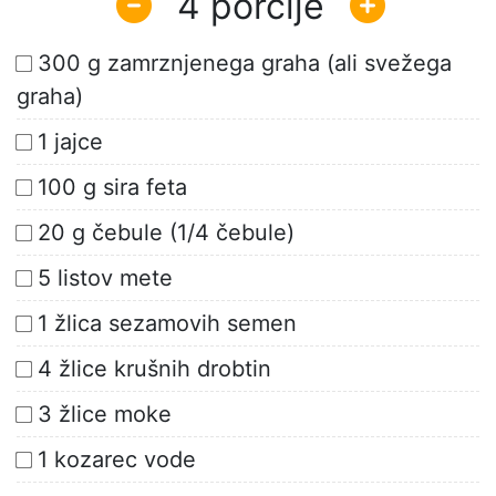
4
300 g zamrznjenega graha (ali svežega
graha)
1 jajce
100 g sira feta
20 g čebule (1/4 čebule)
5 listov mete
1 žlica sezamovih semen
4 žlice krušnih drobtin
3 žlice moke
1 kozarec vode