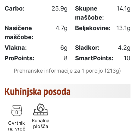
Carbo:
25.9g
Skupne
14.1g
maščobe:
Nasičene
4.7g
Beljakovine:
13.1g
maščobe:
Vlakna:
6g
Sladkor:
4.2g
ProPoints:
8
SmartPoints:
10
Prehranske informacije za 1 porcijo (213g)
Kuhinjska posoda
Kuhalna
Cvrtnik
plošča
na vroč