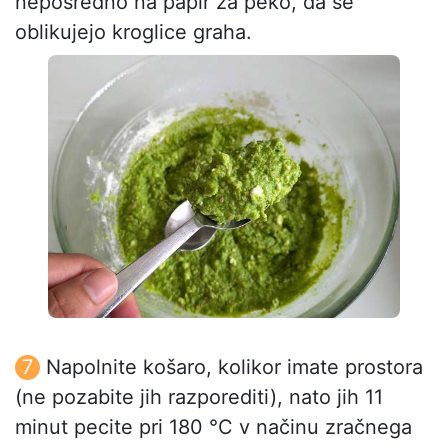
neposredno na papir za peko, da se
oblikujejo kroglice graha.
Napolnite košaro, kolikor imate prostora
(ne pozabite jih razporediti), nato jih 11
minut pecite pri 180 °C v načinu zračnega