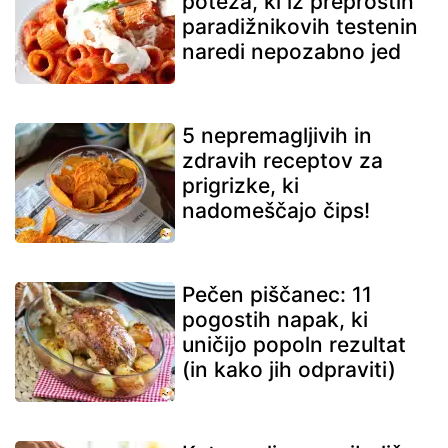
poteza, ki iz preprostih
paradižnikovih testenin
naredi nepozabno jed
5 nepremagljivih in
zdravih receptov za
prigrizke, ki
nadomeščajo čips!
Pečen piščanec: 11
pogostih napak, ki
uničijo popoln rezultat
(in kako jih odpraviti)