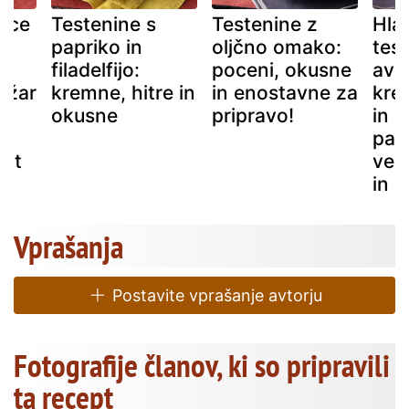
lice
Testenine s
Testenine z
Hla
papriko in
oljčno omako:
tes
filadelfijo:
poceni, okusne
avo
 žar
kremne, hitre in
in enostavne za
kre
okusne
pripravo!
in 
n
par
ept
veg
in 
Vprašanja
Postavite vprašanje avtorju
Fotografije članov, ki so pripravili
ta recept