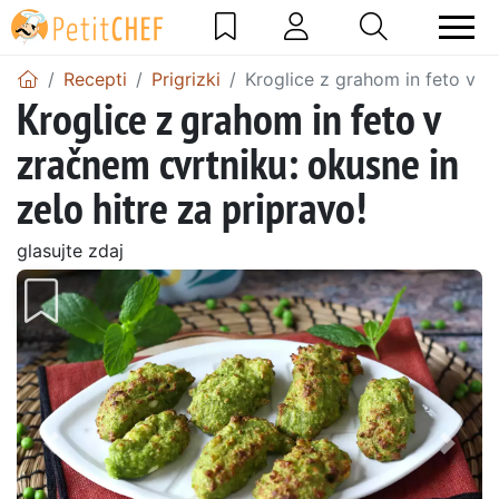
Recepti
Prigrizki
Kroglice z grahom in feto v zr
Kroglice z grahom in feto v
zračnem cvrtniku: okusne in
zelo hitre za pripravo!
glasujte zdaj
Prejšnji
Nasl