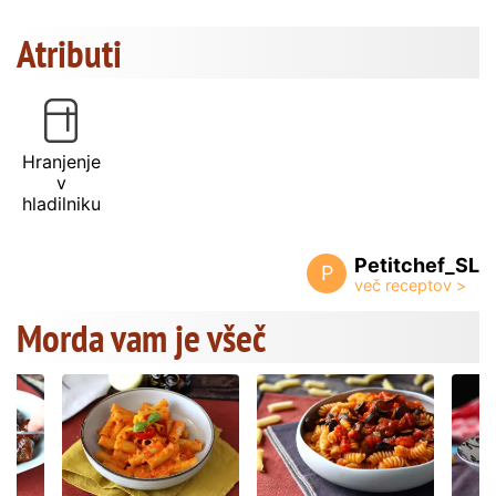
Atributi
Hranjenje
v
hladilniku
Petitchef_SL
P
Morda vam je všeč