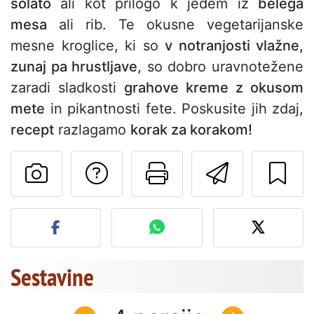
solato
ali kot prilogo k jedem iz
belega
mesa
ali rib. Te okusne vegetarijanske
mesne kroglice, ki so
v notranjosti vlažne,
zunaj pa hrustljave
, so dobro uravnotežene
zaradi sladkosti
grahove kreme z okusom
mete
in pikantnosti fete. Poskusite jih zdaj,
recept
razlagamo
korak za korakom!
Postavite vprašanj
Natisni to str
Pošlji t
Objavite svojo fotografijo
Sestavine