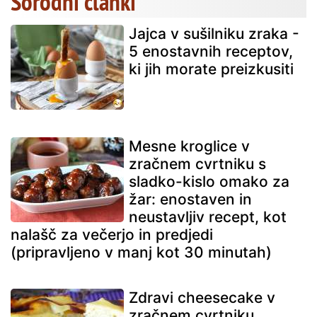
Sorodni članki
Jajca v sušilniku zraka -
5 enostavnih receptov,
ki jih morate preizkusiti
Mesne kroglice v
zračnem cvrtniku s
sladko-kislo omako za
žar: enostaven in
neustavljiv recept, kot
nalašč za večerjo in predjedi
(pripravljeno v manj kot 30 minutah)
Zdravi cheesecake v
zračnem cvrtniku.