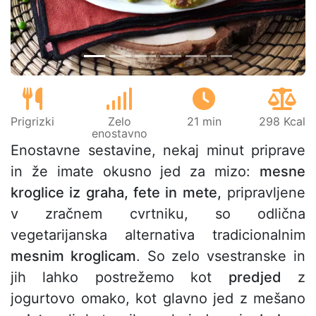
Prigrizki
Zelo
21 min
298 Kcal
enostavno
Enostavne sestavine, nekaj minut priprave
in že imate okusno jed za mizo:
mesne
kroglice iz graha, fete in mete,
pripravljene
v zračnem cvrtniku, so odlična
vegetarijanska alternativa tradicionalnim
mesnim kroglicam
. So zelo vsestranske in
jih lahko postrežemo kot
predjed
z
jogurtovo omako, kot glavno jed z mešano