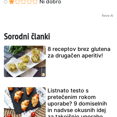
Ni dobro
Reve AI
Sorodni članki
8 receptov brez glutena
za drugačen aperitiv!
Listnato testo s
pretečenim rokom
uporabe? 9 domiselnih
in nadvse okusnih idej
za takojšnjo uporabo