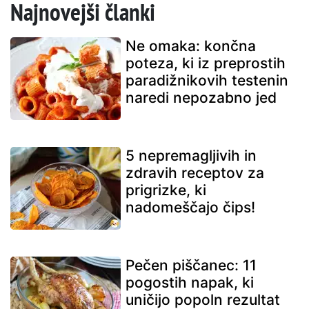
Najnovejši članki
Ne omaka: končna
poteza, ki iz preprostih
paradižnikovih testenin
naredi nepozabno jed
5 nepremagljivih in
zdravih receptov za
prigrizke, ki
nadomeščajo čips!
Pečen piščanec: 11
pogostih napak, ki
uničijo popoln rezultat