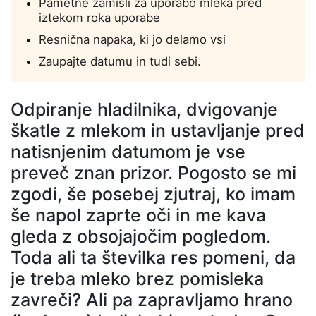
Pametne zamisli za uporabo mleka pred
iztekom roka uporabe
Resnična napaka, ki jo delamo vsi
Zaupajte datumu in tudi sebi.
Odpiranje hladilnika, dvigovanje
škatle z mlekom in ustavljanje pred
natisnjenim datumom je vse
preveč znan prizor. Pogosto se mi
zgodi, še posebej zjutraj, ko imam
še napol zaprte oči in me kava
gleda z obsojajočim pogledom.
Toda ali ta številka res pomeni, da
je treba mleko brez pomisleka
zavreči? Ali pa zapravljamo hrano