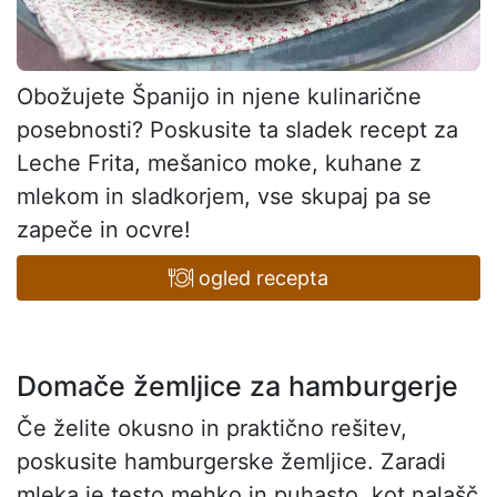
Obožujete Španijo in njene kulinarične
posebnosti? Poskusite ta sladek recept za
Leche Frita, mešanico moke, kuhane z
mlekom in sladkorjem, vse skupaj pa se
zapeče in ocvre!
ogled recepta
Domače žemljice za hamburgerje
Če želite okusno in praktično rešitev,
poskusite hamburgerske žemljice. Zaradi
mleka je testo mehko in puhasto, kot nalašč