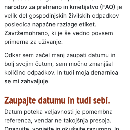
narodov za prehrano in kmetijstvo (FAO)
je
velik del gospodinjskih živilskih odpadkov
posledica
napačne razlage etiket.
Zavržemo
hrano, ki je še vedno povsem
primerna za uživanje.
Odkar sem začel manj zaupati datumu in
bolj svojim čutom, sem močno zmanjšal
količino odpadkov.
In tudi moja denarnica
se mi zahvaljuje.
Zaupajte datumu in tudi sebi.
Datum poteka veljavnosti je pomembna
referenca, vendar ne takojšnja presoja.
Opazujte, vonjajte in okušajte razumno.
In