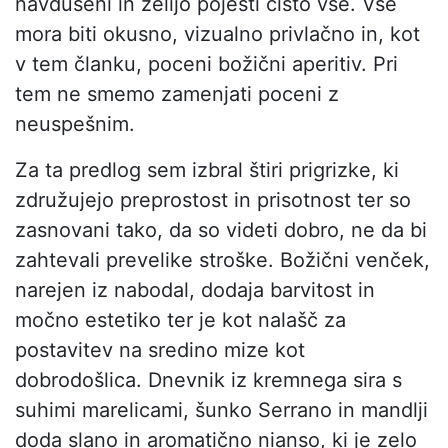
navdušeni in želijo pojesti čisto vse. Vse
mora biti okusno, vizualno privlačno in, kot
v tem članku, poceni božični aperitiv. Pri
tem ne smemo zamenjati poceni z
neuspešnim.
Za ta predlog sem izbral štiri prigrizke, ki
združujejo preprostost in prisotnost ter so
zasnovani tako, da so videti dobro, ne da bi
zahtevali prevelike stroške. Božični venček,
narejen iz nabodal, dodaja barvitost in
močno estetiko ter je kot nalašč za
postavitev na sredino mize kot
dobrodošlica. Dnevnik iz kremnega sira s
suhimi marelicami, šunko Serrano in mandlji
doda slano in aromatično nianso, ki je zelo