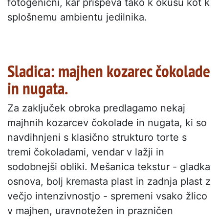
fotogenični, kar prispeva tako k okusu kot k
splošnemu ambientu jedilnika.
Sladica: majhen kozarec čokolade
in nugata.
Za zaključek obroka predlagamo nekaj
majhnih kozarcev čokolade in nugata, ki so
navdihnjeni s klasično strukturo torte s
tremi čokoladami, vendar v lažji in
sodobnejši obliki. Mešanica tekstur - gladka
osnova, bolj kremasta plast in zadnja plast z
večjo intenzivnostjo - spremeni vsako žlico
v majhen, uravnotežen in prazničen