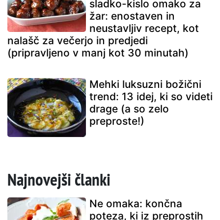
sladko-kislo omako za
žar: enostaven in
neustavljiv recept, kot
nalašč za večerjo in predjedi
(pripravljeno v manj kot 30 minutah)
Mehki luksuzni božični
trend: 13 idej, ki so videti
drage (a so zelo
preproste!)
Najnovejši članki
Ne omaka: končna
poteza, ki iz preprostih