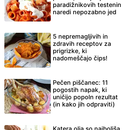
paradižnikovih testenin
naredi nepozabno jed
5 nepremagljivih in
zdravih receptov za
prigrizke, ki
nadomeščajo čips!
Pečen piščanec: 11
pogostih napak, ki
uničijo popoln rezultat
(in kako jih odpraviti)
Katera olja so najboljša