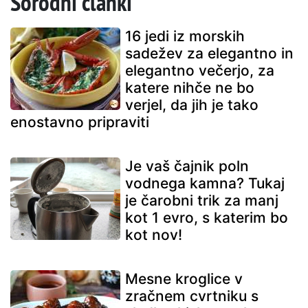
Sorodni članki
16 jedi iz morskih
sadežev za elegantno in
elegantno večerjo, za
katere nihče ne bo
verjel, da jih je tako
enostavno pripraviti
Je vaš čajnik poln
vodnega kamna? Tukaj
je čarobni trik za manj
kot 1 evro, s katerim bo
kot nov!
Mesne kroglice v
zračnem cvrtniku s