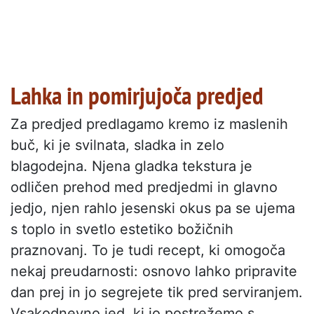
Lahka in pomirjujoča predjed
Za predjed predlagamo kremo iz maslenih
buč, ki je svilnata, sladka in zelo
blagodejna. Njena gladka tekstura je
odličen prehod med predjedmi in glavno
jedjo, njen rahlo jesenski okus pa se ujema
s toplo in svetlo estetiko božičnih
praznovanj. To je tudi recept, ki omogoča
nekaj preudarnosti: osnovo lahko pripravite
dan prej in jo segrejete tik pred serviranjem.
Vsakodnevno jed, ki jo postrežemo s