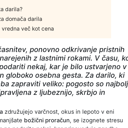
a darila?
za domača darila
a vredna več kot cena
časnitev, ponovno odkrivanje pristnih
 narejenih z lastnimi rokami. V času, k
 podariti nekaj, kar je bilo ustvarjeno v
 in globoko osebna gesta. Za darilo, ki
ba zapraviti veliko: pogosto so najbolj
ipravljena z ljubeznijo, skrbjo in
a
združujejo varčnost, okus in lepoto v eni
zmanjšate
božični proračun
, se izognete stresu