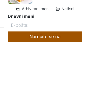
Arhivirani meniji
Natisni
Dnevni meni
Naročite se na
Z