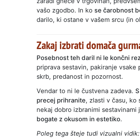
zaradi gneče v trgovinah, predvse
vašo zgodbo. In ko
se čarobnost bo
darilo, ki ostane v vašem srcu (in o
Zakaj izbrati domača gurm
Posebnost teh daril ni le končni r
priprava sestavin, pakiranje vsake 
skrb, predanost in pozornost.
Vendar to ni le čustvena zadeva.
S
precej prihranite
, zlasti v času, k
nekaj dobro izbranimi sestavinami 
bogate z okusom in estetiko
.
Poleg tega šteje tudi vizualni vid