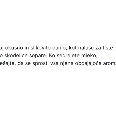
 okusno in slikovito darilo, kot nalašč za tiste,
jo skodelice sopare. Ko segrejete mleko,
šajte, da se sprosti vsa njena obdajajoča arom