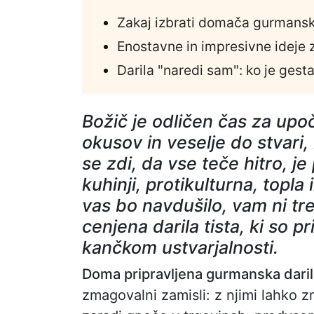
Zakaj izbrati domača gurmansk
Enostavne in impresivne ideje 
Darila "naredi sam": ko je gest
Božič je odličen čas za upo
okusov in veselje do stvari,
se zdi, da vse teče hitro, je
kuhinji, protikulturna, topla
vas bo navdušilo, vam ni tre
cenjena darila tista, ki so pr
kančkom ustvarjalnosti.
Doma pripravljena gurmanska daril
zmagovalni zamisli: z njimi lahko 