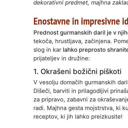
dekorativni predmet, majhna zaklad
Enostavne in impresivne i
Prednost gurmanskih daril je v nji
tekoča, hrustljava, začinjena. Pome
slog in kar
lahko preprosto shranit
prijateljev in družine:
1. Okrašeni božični piškoti
V vesolju domačih gurmanskih daril
Dišeči, barviti in prilagodljivi pri
za pripravo, zabavni za okraševanj
radi. Majhna gesta mojstrstva, ki k
receptov, ki jih lahko preizkusite!