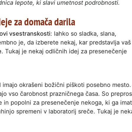
nica lepote, ki slavi umetnost podrobnosti.
deje za domača darila
hovi vsestranskosti
: lahko so sladka, slana,
mbno je, da izberete nekaj, kar predstavlja vaš
e
. Tukaj je nekaj odličnih idej za presenečenje
 imajo okrašeni božični piškoti posebno mesto.
našajo vso čarobnost prazničnega časa. So prepros
e in popolni za presenečenje nekoga, ki ga ima
uhinjo spremeni v laboratorij sreče. Tukaj je nek