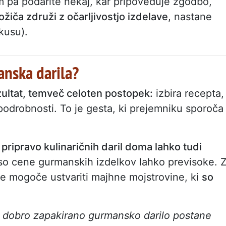
m pa podarite nekaj, kar pripoveduje zgodbo,
žiča združi z očarljivostjo izdelave
, nastane
kusu).
anska darila?
ezultat, temveč celoten postopek:
izbira recepta,
podrobnosti. To je gesta, ki prejemniku sporoča
 pripravo kulinaričnih daril doma lahko tudi
o so cene gurmanskih izdelkov lahko previsoke. 
je mogoče ustvariti majhne mojstrovine, ki
so
ik: dobro zapakirano gurmansko darilo postane