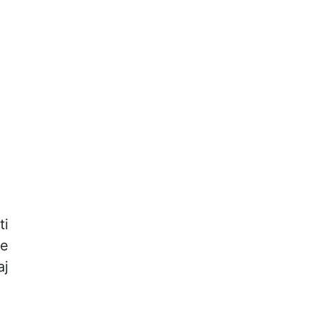
ti
te
aj