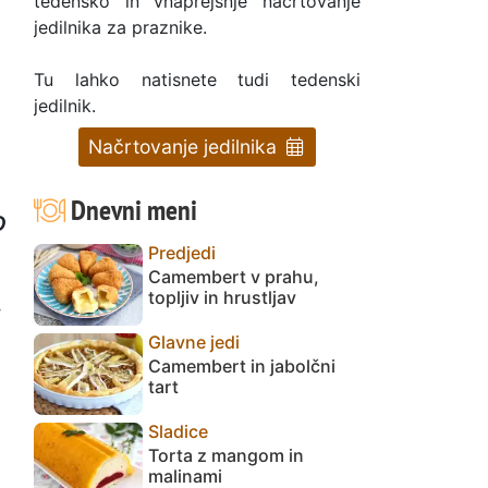
tedensko in vnaprejšnje načrtovanje
jedilnika za praznike.
Tu lahko natisnete tudi tedenski
jedilnik.
Načrtovanje jedilnika
Dnevni meni
o
Predjedi
Camembert v prahu,
topljiv in hrustljav
Glavne jedi
Camembert in jabolčni
tart
Sladice
Torta z mangom in
malinami