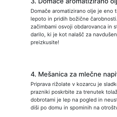
3. Domače aromatizirano ol
Domače aromatizirano olje je eno ti
lepoto in pridih božične čarobnosti.
začimbami osvoji obdarovanca in s
darilo, ki je kot nalašč za navdušen
preizkusite!
4. Mešanica za mlečne napi
Priprava rižolate v kozarcu je sladk
prazniki poskrbite za trenutek tola
dobrotami je lep na pogled in neus
diši po domu in spominih na otroštvo