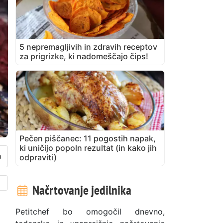
5 nepremagljivih in zdravih receptov
za prigrizke, ki nadomeščajo čips!
Pečen piščanec: 11 pogostih napak,
ki uničijo popoln rezultat (in kako jih
odpraviti)
Načrtovanje jedilnika
Petitchef bo omogočil dnevno,