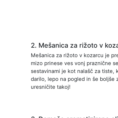
2. Mešanica za rižoto v koz
Mešanica za rižoto v kozarcu je pr
mizo prinese ves vonj praznične sez
sestavinami je kot nalašč za tiste,
darilo, lepo na pogled in še boljše 
uresničite takoj!