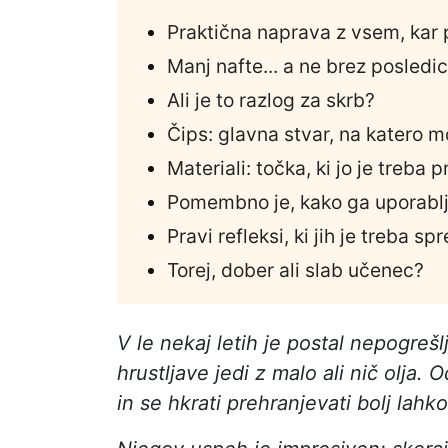
Praktična naprava z vsem, kar 
Manj nafte... a ne brez posledic
Ali je to razlog za skrb?
Čips: glavna stvar, na katero m
Materiali: točka, ki jo je treba 
Pomembno je, kako ga uporablj
Pravi refleksi, ki jih je treba spr
Torej, dober ali slab učenec?
V le nekaj letih je postal nepogrešlj
hrustljave jedi z malo ali nič olja. Od
in se hkrati prehranjevati bolj lahk