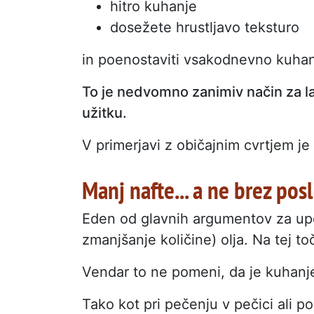
hitro kuhanje
dosežete hrustljavo teksturo
in poenostaviti vsakodnevno kuha
To je nedvomno zanimiv način za la
užitku.
V primerjavi z običajnim cvrtjem j
Manj nafte... a ne brez pos
Eden od glavnih argumentov za upo
zmanjšanje količine) olja. Na tej toč
Vendar to ne pomeni, da je kuhanj
Tako kot pri pečenju v pečici ali po