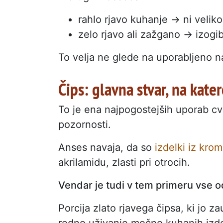
rahlo rjavo kuhanje → ni velik
zelo rjavo ali zažgano → izogi
To velja ne glede na uporabljeno na
Čips: glavna stvar, na kate
To je ena najpogostejših uporab cvr
pozornosti.
Anses navaja, da so
izdelki iz krom
akrilamidu, zlasti pri otrocih.
Vendar je tudi v tem primeru vse o
Porcija zlato rjavega čipsa, ki jo 
redno uživanje močno kuhanih izde