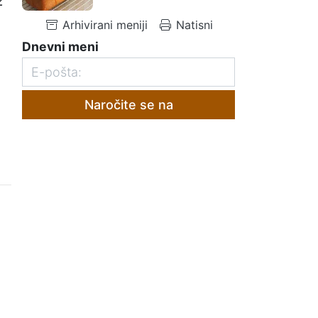
z
Arhivirani meniji
Natisni
Dnevni meni
Naročite se na