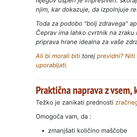
Njegov uspeh je impresiven: skoraj
njim, kar dokazuje, da izpolnjuje 
Toda za podobo "bolj zdravega" apa
Čeprav ima lahko cvrtnik na zraku 
priprava hrane idealna za vaše zdr
Ali bi morali biti
torej
previdni? Nit
uporabljati.
Praktična naprava z vsem, 
Težko je zanikati prednosti
zračneg
Omogoča vam, da :
zmanjšati količino maščobe