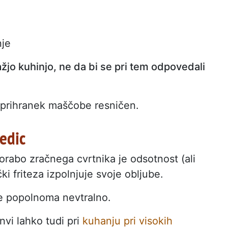
nje
žjo kuhinjo, ne da bi se pri tem odpovedali
e prihranek maščobe resničen.
ledic
rabo zračnega cvrtnika je odsotnost (ali
ki friteza izpolnjuje svoje obljube.
e popolnoma nevtralno.
nvi lahko tudi pri
kuhanju pri visokih