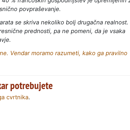
 40 % francoskih gospodinjstev je opremljenih 
resnično povpraševanje.
rata se skriva nekoliko bolj drugačna realnost.
resnične prednosti, pa ne pomeni, da je vsaka
avje.
i ne. Vendar moramo razumeti, kako ga pravilno
kar potrebujete
a cvrtnika
.