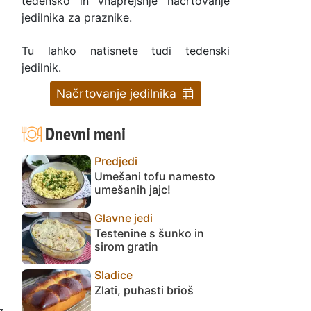
tedensko in vnaprejšnje načrtovanje
jedilnika za praznike.
Tu lahko natisnete tudi tedenski
jedilnik.
Načrtovanje jedilnika
Dnevni meni
Predjedi
Umešani tofu namesto
umešanih jajc!
Glavne jedi
Testenine s šunko in
sirom gratin
e
Sladice
Zlati, puhasti brioš