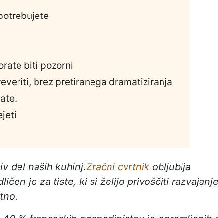
potrebujete
orate biti pozorni
preveriti, brez pretiranega dramatiziranja
ate.
ejeti
iv del naših kuhinj.
Zračni cvrtnik
obljublja
ličen je za tiste, ki si želijo privoščiti razvajanj
otno.