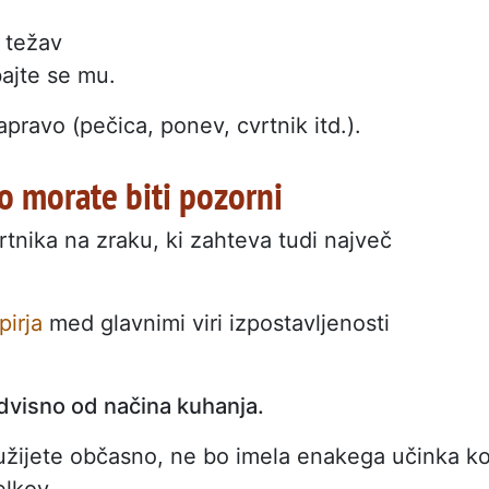
o težav
bajte se mu.
pravo (pečica, ponev, cvrtnik itd.).
ro morate biti pozorni
tnika na zraku, ki zahteva tudi največ
pirja
med glavnimi viri izpostavljenosti
dvisno od načina kuhanja.
zaužijete občasno, ne bo imela enakega učinka ko
lkov.