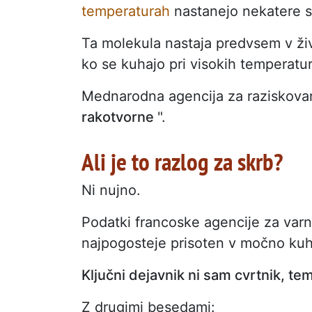
temperaturah
nastanejo nekatere sn
Ta molekula nastaja predvsem v živil
ko se kuhajo pri visokih temperatu
Mednarodna agencija za raziskova
rakotvorne
".
Ali je to razlog za skrb?
Ni nujno.
Podatki francoske agencije za varn
najpogosteje prisoten v močno kuhan
Ključni dejavnik ni sam cvrtnik, te
Z drugimi besedami: