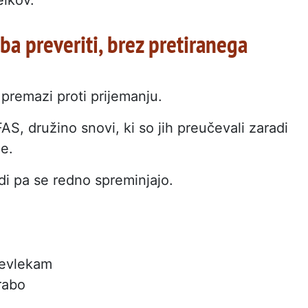
reba preveriti, brez pretiranega
 premazi proti prijemanju.
AS, družino snovi, ki so jih preučevali zaradi
je.
di pa se redno spreminjajo.
revlekam
rabo