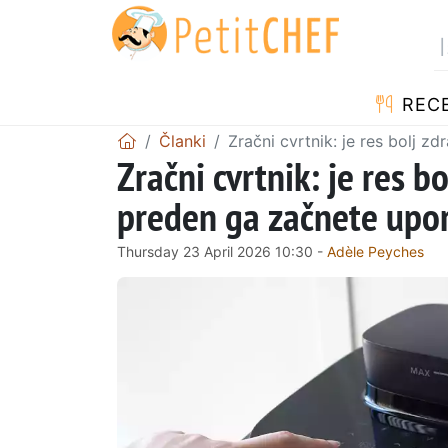
RECE
Članki
Zračni cvrtnik: je res bolj z
Zračni cvrtnik: je res b
preden ga začnete upor
Thursday 23 April 2026 10:30 -
Adèle Peyches