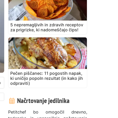
5 nepremagljivih in zdravih receptov
za prigrizke, ki nadomeščajo čips!
Pečen piščanec: 11 pogostih napak,
ki uničijo popoln rezultat (in kako jih
odpraviti)
Načrtovanje jedilnika
Petitchef bo omogočil dnevno,