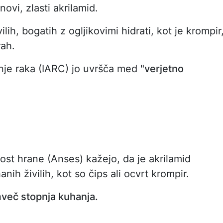
ovi, zlasti akrilamid.
ih, bogatih z ogljikovimi hidrati, kot je krompir
rah.
nje raka (IARC) jo uvršča med
"verjetno
ost hrane (Anses) kažejo, da je akrilamid
ih živilih, kot so čips ali ocvrt krompir.
mveč stopnja kuhanja.