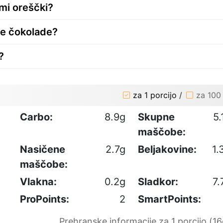
mi oreščki?
če čokolade?
?
za 1 porcijo
/
za 100
Carbo:
8.9g
Skupne
5.
maščobe:
Nasičene
2.7g
Beljakovine:
1.
maščobe:
Vlakna:
0.2g
Sladkor:
7.
ProPoints:
2
SmartPoints:
Prehranske informacije za 1 porcijo (16