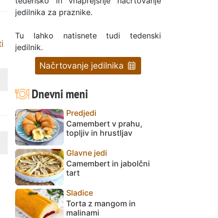
tedensko in vnaprejšnje načrtovanje
jedilnika za praznike.
Tu lahko natisnete tudi tedenski
i
jedilnik.
Načrtovanje jedilnika
Dnevni meni
Predjedi
Camembert v prahu,
topljiv in hrustljav
Glavne jedi
Camembert in jabolčni
tart
Sladice
Torta z mangom in
malinami