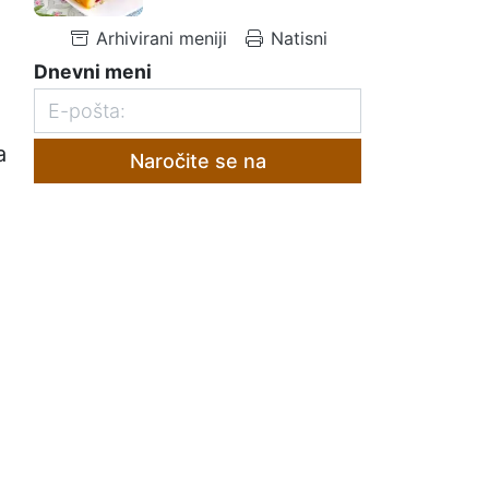
Arhivirani meniji
Natisni
Dnevni meni
a
Naročite se na