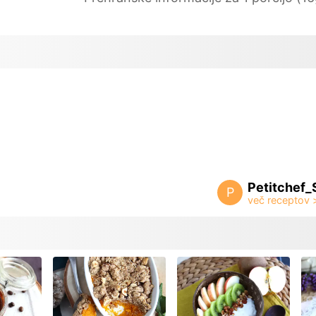
Petitchef_
P