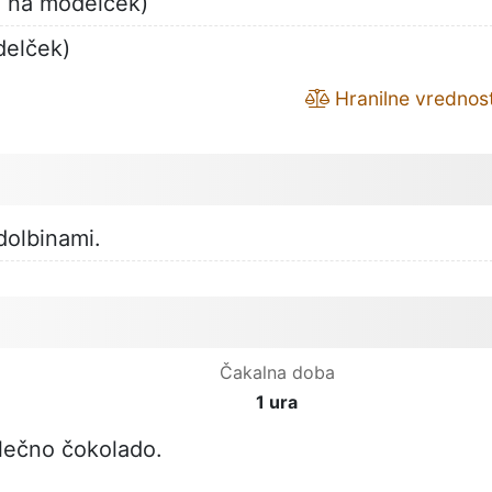
1 na modelček)
delček)
Hranilne vrednost
dolbinami.
Čakalna doba
1 ura
lečno čokolado.