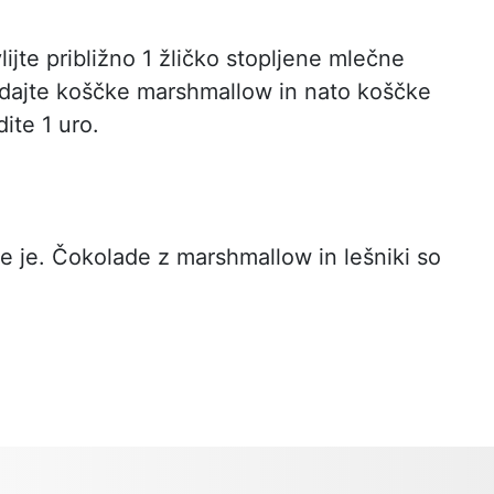
ijte približno 1 žličko stopljene mlečne
dajte koščke marshmallow in nato koščke
dite 1 uro.
se je. Čokolade z marshmallow in lešniki so