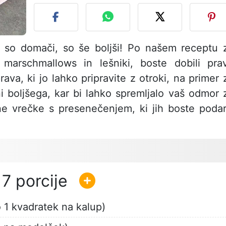
 so domači, so še boljši! Po našem receptu 
marschmallows in lešniki, boste dobili pra
ava, ki jo lahko pripravite z otroki, na primer 
i boljšega, kar bi lahko spremljalo vaš odmor 
ne vrečke s presenečenjem, ki jih boste podari
7
 1 kvadratek na kalup)