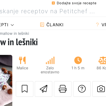
Dodajte svoje recepte
PTI
ČLANKI
V
allow in lešniki
 in lešniki
Malice
Zelo
1 h 5 m
86 Kc
enostavno
Pošlji ta recept 
Natisni to 
Posta
Naslednji
O