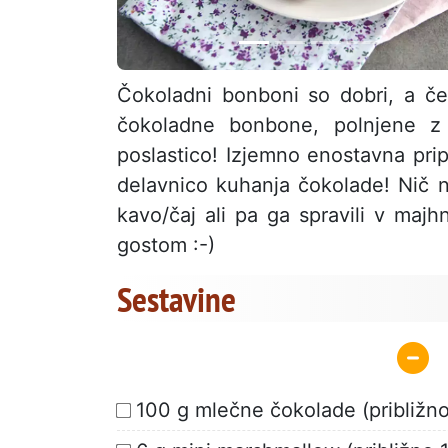
Čokoladni bonboni so dobri, a če
čokoladne bonbone, polnjene z 
poslastico! Izjemno enostavna pripr
delavnico kuhanja čokolade! Nič n
kavo/čaj ali pa ga spravili v majh
gostom :-)
Sestavine
100 g mlečne čokolade (približno