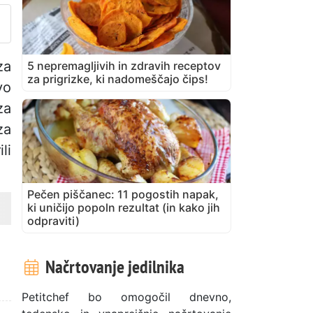
za
5 nepremagljivih in zdravih receptov
za prigrizke, ki nadomeščajo čips!
vo
za
za
li
Pečen piščanec: 11 pogostih napak,
ki uničijo popoln rezultat (in kako jih
odpraviti)
Načrtovanje jedilnika
Petitchef bo omogočil dnevno,