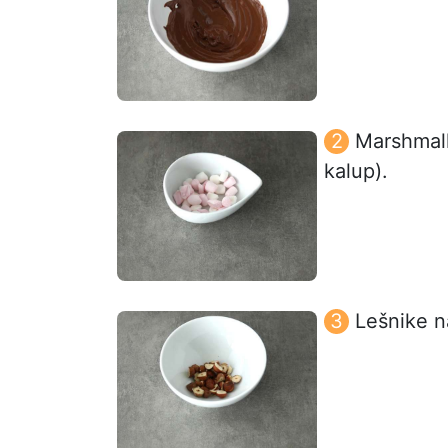
Marshmall
kalup).
Lešnike n