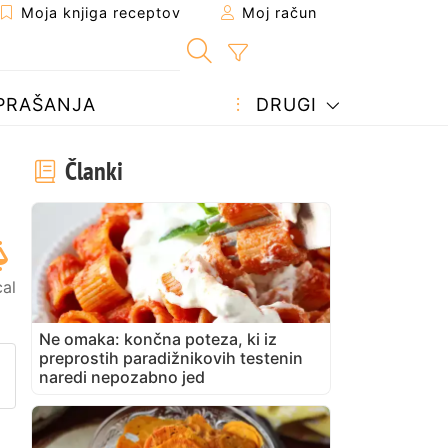
Moja knjiga receptov
Moj račun
PRAŠANJA
DRUGI
Članki
al
Ne omaka: končna poteza, ki iz
preprostih paradižnikovih testenin
prijatelju
stran
vite vprašanje avtorju
naredi nepozabno jed
bjavite svojo fotografijo tega