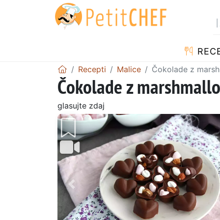
RECE
Recepti
Malice
Čokolade z marshm
Čokolade z marshmallow
glasujte zdaj
Prejšnji