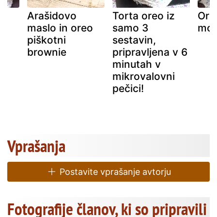
Arašidovo
Torta oreo iz
Ore
!
maslo in oreo
samo 3
mou
piškotni
sestavin,
brownie
pripravljena v 6
minutah v
mikrovalovni
pečici!
Vprašanja
Postavite vprašanje avtorju
Fotografije članov, ki so pripravili