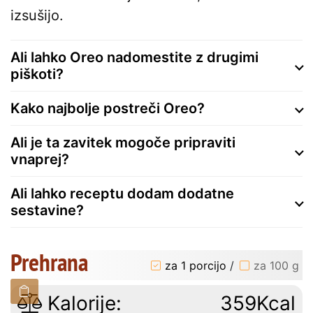
izsušijo.
Ali lahko Oreo nadomestite z drugimi
piškoti?
Kako najbolje postreči Oreo?
Ali je ta zavitek mogoče pripraviti
vnaprej?
Ali lahko receptu dodam dodatne
sestavine?
Prehrana
za 1 porcijo
/
za 100 g
Kalorije:
359Kcal