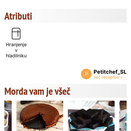
Atributi
Hranjenje
v
hladilniku
Petitchef_SL
P
Morda vam je všeč