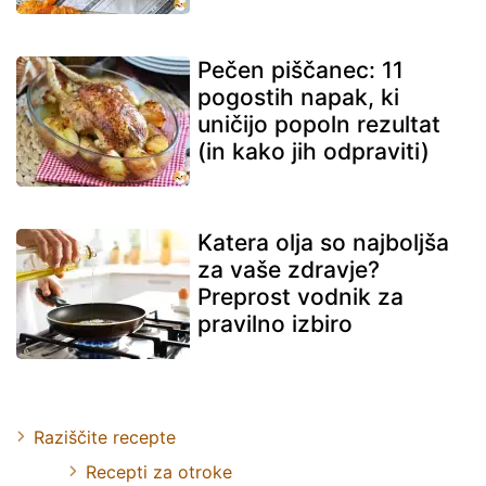
Pečen piščanec: 11
pogostih napak, ki
uničijo popoln rezultat
(in kako jih odpraviti)
Katera olja so najboljša
za vaše zdravje?
Preprost vodnik za
pravilno izbiro
Raziščite recepte
Recepti za otroke