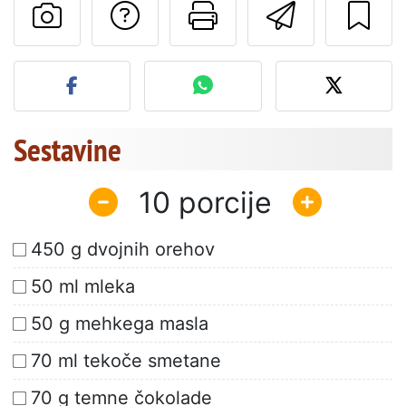
Postavite vprašanj
Natisni to str
Pošlji t
Objavite svojo fotografijo
Sestavine
10
450 g dvojnih orehov
50 ml mleka
50 g mehkega masla
70 ml tekoče smetane
70 g temne čokolade