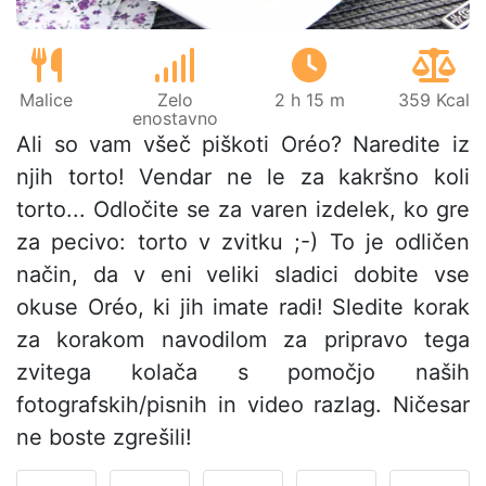
Malice
Zelo
2 h 15 m
359 Kcal
enostavno
Ali so vam všeč piškoti Oréo? Naredite iz
njih torto! Vendar ne le za kakršno koli
torto... Odločite se za varen izdelek, ko gre
za pecivo: torto v zvitku ;-) To je odličen
način, da v eni veliki sladici dobite vse
okuse Oréo, ki jih imate radi! Sledite korak
za korakom navodilom za pripravo tega
zvitega kolača s pomočjo naših
fotografskih/pisnih in video razlag. Ničesar
ne boste zgrešili!