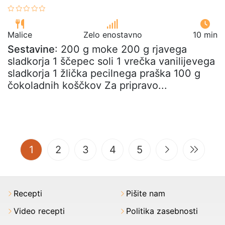
Malice
Zelo enostavno
10 min
Sestavine
: 200 g moke 200 g rjavega
sladkorja 1 ščepec soli 1 vrečka vanilijevega
sladkorja 1 žlička pecilnega praška 100 g
čokoladnih koščkov Za pripravo...
(current)
1
2
3
4
5
Recepti
Pišite nam
Video recepti
Politika zasebnosti