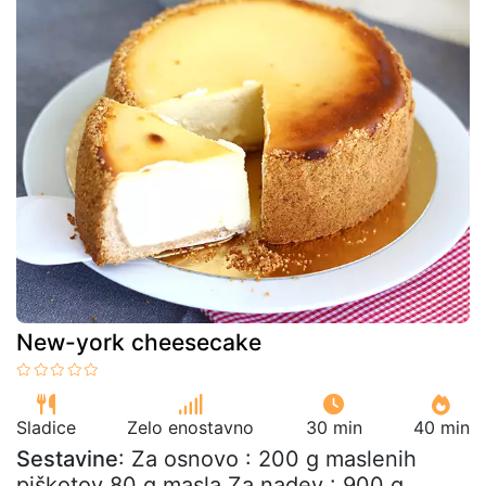
New-york cheesecake
Sladice
Zelo enostavno
30 min
40 min
Sestavine
: Za osnovo : 200 g maslenih
piškotov 80 g masla Za nadev : 900 g