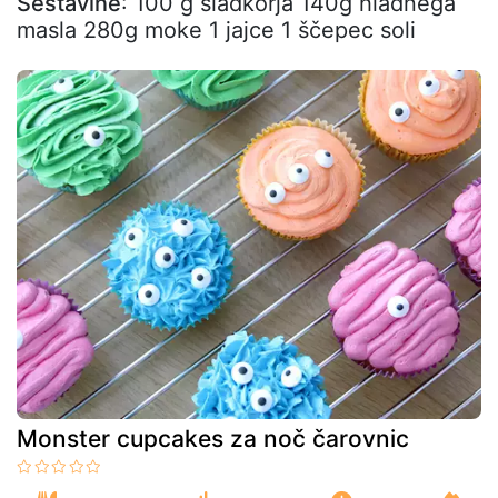
Sestavine
: 100 g sladkorja 140g hladnega
masla 280g moke 1 jajce 1 ščepec soli
Monster cupcakes za noč čarovnic