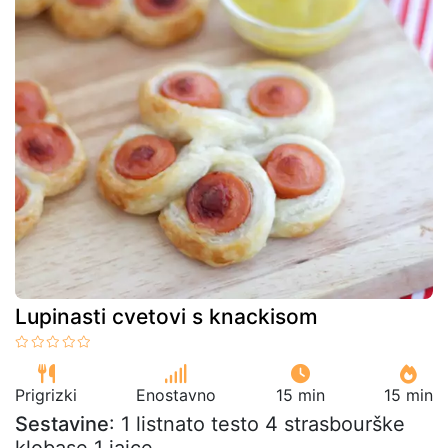
Lupinasti cvetovi s knackisom
Prigrizki
Enostavno
15 min
15 min
Sestavine
: 1 listnato testo 4 strasbourške
klobase 1 jajce