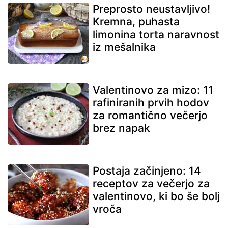
Preprosto neustavljivo!
Kremna, puhasta
limonina torta naravnost
iz mešalnika
Valentinovo za mizo: 11
rafiniranih prvih hodov
za romantično večerjo
brez napak
Postaja začinjeno: 14
receptov za večerjo za
valentinovo, ki bo še bolj
vroča