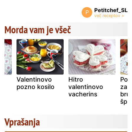
Petitchef_SL
P
Morda vam je všeč
Valentinovo
Hitro
Pop
pozno kosilo
valentinovo
za 
vacherins
bru
špri
Vprašanja