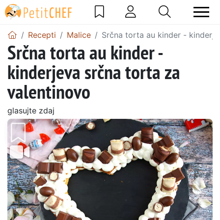
Recepti
Malice
Srčna torta au kinder - kinderj
Srčna torta au kinder -
kinderjeva srčna torta za
valentinovo
glasujte zdaj
Prejšnji
Nasl