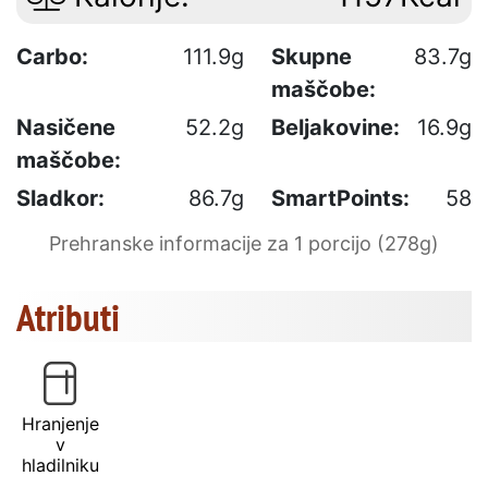
Carbo:
111.9g
Skupne
83.7g
maščobe:
Nasičene
52.2g
Beljakovine:
16.9g
maščobe:
Sladkor:
86.7g
SmartPoints:
58
Prehranske informacije za 1 porcijo (278g)
Atributi
Hranjenje
v
hladilniku