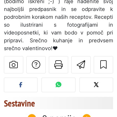
(bodimo iskreni ;-) ) raje nadenite svoj
najboljši predpasnik in se odpravite k
podrobnim korakom naših receptov. Recepti
so ilustrirani s fotografijami in
videoposnetki, ki vam bodo v pomoč pri
pripravi. Srečno kuhanje in predvsem
srečno valentinovo!❤
Postavite vprašanj
Natisni to str
Pošlji t
Objavite svojo fotografijo
Sestavine