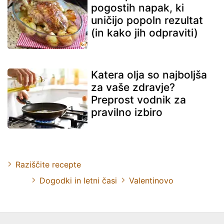
pogostih napak, ki
uničijo popoln rezultat
(in kako jih odpraviti)
Katera olja so najboljša
za vaše zdravje?
Preprost vodnik za
pravilno izbiro
Raziščite recepte
Dogodki in letni časi
Valentinovo