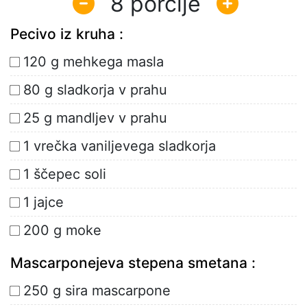
8
Pecivo iz kruha :
120 g mehkega masla
80 g sladkorja v prahu
25 g mandljev v prahu
1 vrečka vaniljevega sladkorja
1 ščepec soli
1 jajce
200 g moke
Mascarponejeva stepena smetana :
250 g sira mascarpone