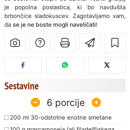
je popolna poslastica, ki bo navdušila
brbončice sladokuscev. Zagotavljamo vam,
da
se je ne boste mogli naveličati
!
Postavite vprašanj
Natisni to str
Pošlji t
Objavite svojo fotografijo
Sestavine
6
200 ml 30-odstotne enotne smetane
100 g mascarponeja (ali filadelfijskega