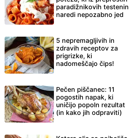
paradižnikovih testenin
naredi nepozabno jed
5 nepremagljivih in
zdravih receptov za
prigrizke, ki
nadomeščajo čips!
Pečen piščanec: 11
pogostih napak, ki
uničijo popoln rezultat
(in kako jih odpraviti)