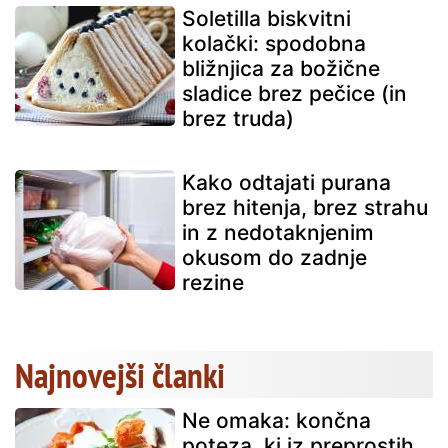
Soletilla biskvitni
kolački: spodobna
bližnjica za božične
sladice brez pečice (in
brez truda)
Kako odtajati purana
brez hitenja, brez strahu
in z nedotaknjenim
okusom do zadnje
rezine
Najnovejši članki
Ne omaka: končna
poteza, ki iz preprostih