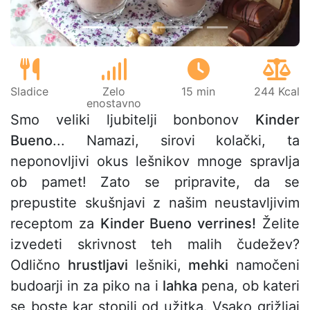
Sladice
Zelo
15 min
244 Kcal
enostavno
Smo veliki ljubitelji bonbonov
Kinder
Bueno
... Namazi, sirovi kolački, ta
neponovljivi okus lešnikov mnoge spravlja
ob pamet! Zato se pripravite, da se
prepustite skušnjavi z našim neustavljivim
receptom za
Kinder Bueno verrines!
Želite
izvedeti skrivnost teh malih čudežev?
Odlično
hrustljavi
lešniki,
mehki
namočeni
budoarji in za piko na i
lahka
pena, ob kateri
se boste kar stopili od užitka. Vsako grižljaj