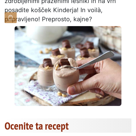
zdrobljenimi praženimi lešniki in na vrh
posadite košček Kinderja! In voilà,
pripravljeno! Preprosto, kajne?
Ocenite ta recept