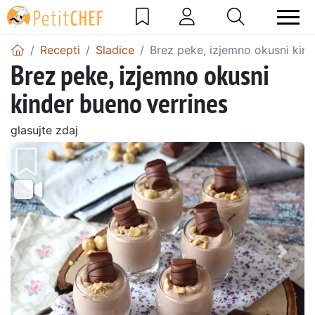
Recepti
Sladice
Brez peke, izjemno okusni kind
Brez peke, izjemno okusni
kinder bueno verrines
glasujte zdaj
Prejšnji
Nasl