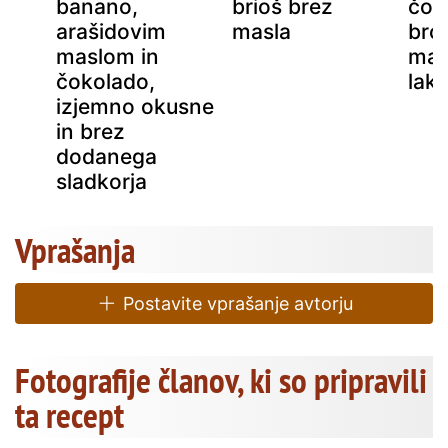
banano,
brioš brez
čok
arašidovim
masla
bro
maslom in
mas
čokolado,
lak
izjemno okusne
in brez
dodanega
sladkorja
Vprašanja
Postavite vprašanje avtorju
Fotografije članov, ki so pripravili
ta recept