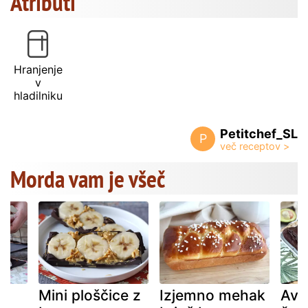
Atributi
Hranjenje
v
hladilniku
Petitchef_SL
P
Morda vam je všeč
Mini ploščice z
Izjemno mehak
Avo