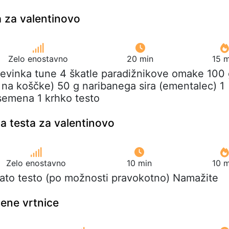
ca za valentinovo
Zelo enostavno
20 min
15 m
očevinka tune 4 škatle paradižnikove omake 100
na koščke) 50 g naribanega sira (ementalec) 1
semena 1 krhko testo
ga testa za valentinovo
Zelo enostavno
10 min
10 m
tnato testo (po možnosti pravokotno) Namažite
ene vrtnice