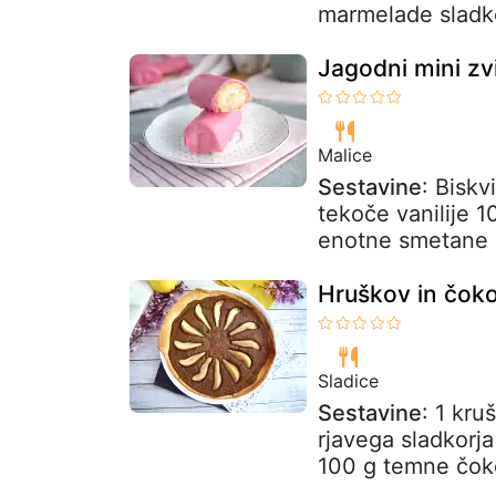
marmelade sladk
Jagodni mini zvi
Malice
Sestavine
: Biskv
tekoče vanilije 
enotne smetane 
Hruškov in čoko
Sladice
Sestavine
: 1 kru
rjavega sladkorj
100 g temne čok