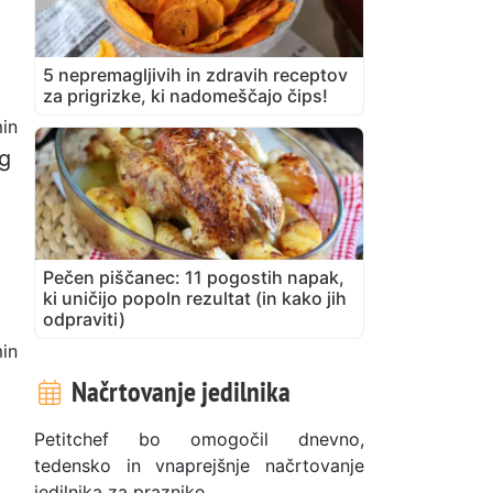
5 nepremagljivih in zdravih receptov
za prigrizke, ki nadomeščajo čips!
in
 g
Pečen piščanec: 11 pogostih napak,
ki uničijo popoln rezultat (in kako jih
odpraviti)
in
Načrtovanje jedilnika
Petitchef bo omogočil dnevno,
tedensko in vnaprejšnje načrtovanje
jedilnika za praznike.