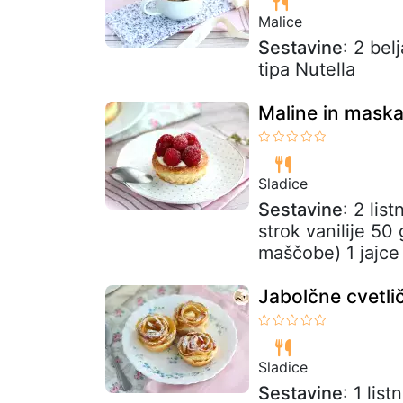
Malice
Sestavine
: 2 bel
tipa Nutella
Maline in maska
Sladice
Sestavine
: 2 lis
strok vanilije 50
maščobe) 1 jajce
Jabolčne cvetlič
Sladice
Sestavine
: 1 lis