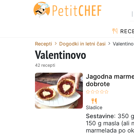
RECE
Recepti
Dogodki in letni časi
Valentin
Valentinovo
42 recepti
Jagodna marmel
dobrote
Sladice
Sestavine
: 350 g
150 g masla (ali
marmelada po o