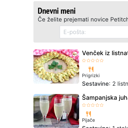
Dnevni meni
Če želite prejemati novice Petitch
Venček iz listna
Prigrizki
Sestavine
: 2 lis
Šampanjska juha
Pijače