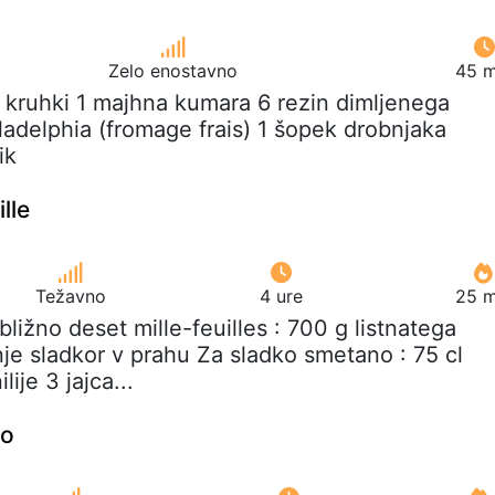
Zelo enostavno
45 m
a kruhki 1 majhna kumara 6 rezin dimljenega
ladelphia (fromage frais) 1 šopek drobnjaka
ik
ille
Težavno
4 ure
25 m
ibližno deset mille-feuilles : 700 g listnatega
nje sladkor v prahu Za sladko smetano : 75 cl
lije 3 jajca...
lo