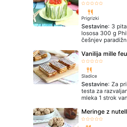
Prigrizki
Sestavine
: 3 pit
lososa 300 g Phi
češnjev paradižn
Vanilija mille feu
Sladice
Sestavine
: Za pr
testa za razvalja
mleka 1 strok vani
Meringe z nutel