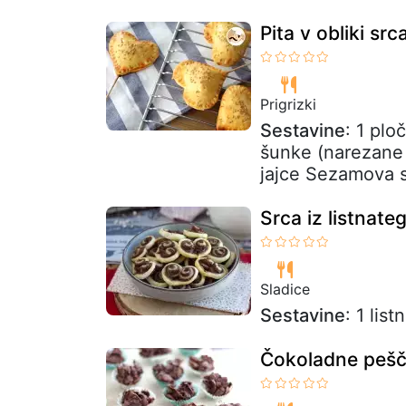
Pita v obliki sr
Prigrizki
Sestavine
: 1 pl
šunke (narezane 
jajce Sezamova 
Srca iz listnate
Sladice
Sestavine
: 1 lis
Čokoladne pešč