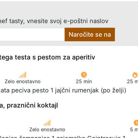
ef tasty, vnesite svoj e-poštni naslov
Naročite se na
tega testa s pestom za aperitiv
Zelo enostavno
25 min
25 m
tnata peciva pesto 1 jajčni rumenjak (po želji)
, praznični koktajl
Zelo enostavno
5 m