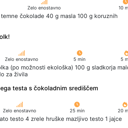
Zelo enostavno
10 m
g temne čokolade 40 g masla 100 g koruznih
olk!
Zelo enostavno
5 min
5 m
olka (po možnosti ekološka) 100 g sladkorja mal
o za živila
atega testa s čokoladnim središčem
Zelo enostavno
25 min
20 m
tnato testo 4 zrele hruške mazljivo testo 1 jajce