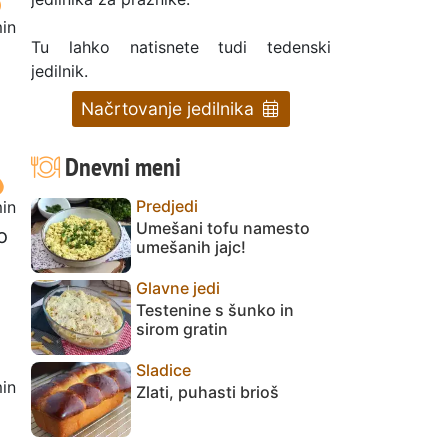
in
Tu lahko natisnete tudi tedenski
jedilnik.
Načrtovanje jedilnika
Dnevni meni
Predjedi
in
Umešani tofu namesto
o
umešanih jajc!
Glavne jedi
Testenine s šunko in
sirom gratin
Sladice
in
Zlati, puhasti brioš