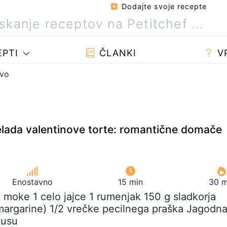
Dodajte svoje recepte
PTI
ČLANKI
V
ovo
ada valentinove torte: romantične domače
Enostavno
15 min
30 m
 moke 1 celo jajce 1 rumenjak 150 g sladkorja
 margarine) 1/2 vrečke pecilnega praška Jagodn
kusu