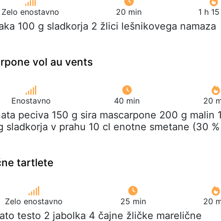
Zelo enostavno
20 min
1 h 1
jaka 100 g sladkorja 2 žlici lešnikovega namaza
rpone vol au vents
Enostavno
40 min
20 m
tnata peciva 150 g sira mascarpone 200 g malin 
 g sladkorja v prahu 10 cl enotne smetane (30 %
ne tartlete
Zelo enostavno
25 min
20 m
tnato testo 2 jabolka 4 čajne žličke marelične