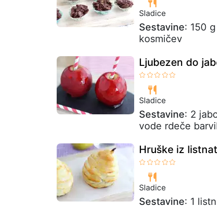
Sladice
Sestavine
: 150 
kosmičev
Ljubezen do jab
Sladice
Sestavine
: 2 jab
vode rdeče barvil
Hruške iz listn
Sladice
Sestavine
: 1 lis