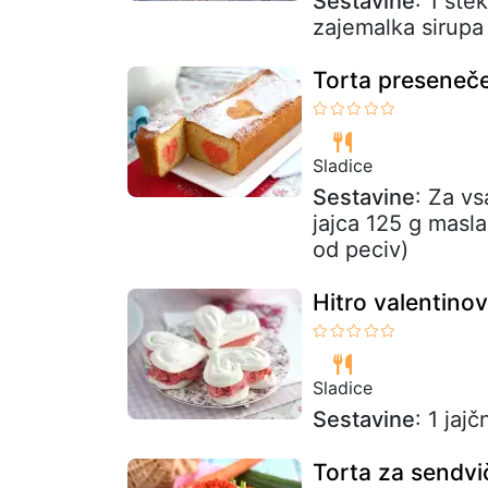
Sestavine
: 1 ste
zajemalka sirupa
Torta preseneče
Sladice
Sestavine
: Za vs
jajca 125 g masla
od peciv)
Hitro valentino
Sladice
Sestavine
: 1 jaj
Torta za sendvič