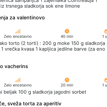
klenica šampanjca 1 zajemalka Cointreauja 1
 iz trsnega sladkorja sok ene limone
nja za valentinovo
Zelo enostavno
40 min
1 
ako torto (2 torti) : 200 g moke 150 g sladkorja
 1 vrečka kvasa 1 kapljica jedilne barve (za eno
vo vacherins
Zelo enostavno
20 min
1 
čni beljak 100 g sladkorja jagodni sorbet
e, sveža torta za aperitiv