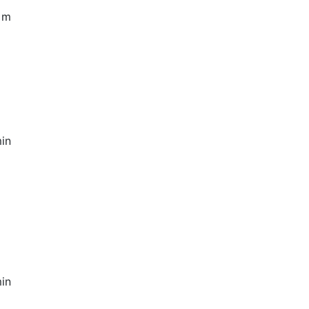
5 m
in
1
in