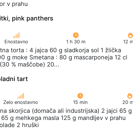
or v prahu
tki, pink panthers
Enostavno
1 h 30 m
12 m
itna torta : 4 jajca 60 g sladkorja sol 1 žlička
100 g moke Smetana : 80 g mascarponeja 12 cl
(30 % maščobe) 20...
ladni tart
Zelo enostavno
15 min
20 m
šna skorjica (domača ali industrijska) 2 jajci 65 g
a 65 g mehkega masla 125 g mandljev v prahu
olade 2 hruški