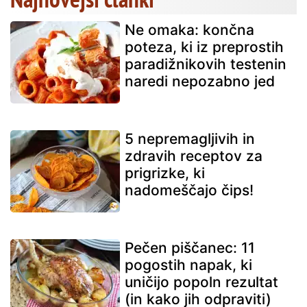
Ne omaka: končna
poteza, ki iz preprostih
paradižnikovih testenin
naredi nepozabno jed
5 nepremagljivih in
zdravih receptov za
prigrizke, ki
nadomeščajo čips!
Pečen piščanec: 11
pogostih napak, ki
uničijo popoln rezultat
(in kako jih odpraviti)