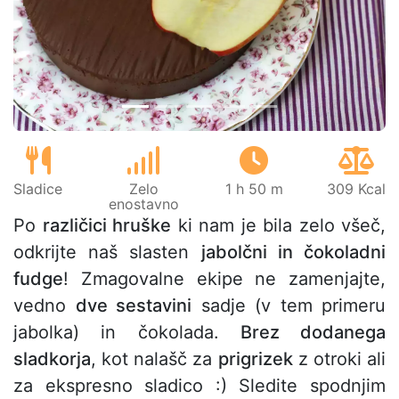
Prejšnji
Nasl
Sladice
Zelo
1 h 50 m
309 Kcal
enostavno
Po
različici hruške
ki nam je bila zelo všeč,
odkrijte naš slasten
jabolčni in čokoladni
fudge
! Zmagovalne ekipe ne zamenjajte,
vedno
dve sestavini
sadje (v tem primeru
jabolka) in čokolada.
Brez dodanega
sladkorja
, kot nalašč za
prigrizek
z otroki ali
za ekspresno sladico :) Sledite spodnjim