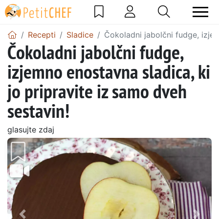
Recepti
Sladice
Čokoladni jabolčni fudge, izjem
Čokoladni jabolčni fudge,
izjemno enostavna sladica, ki
jo pripravite iz samo dveh
sestavin!
glasujte zdaj