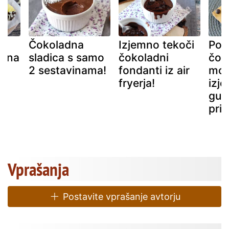
Čokoladna
Izjemno tekoči
Pop
ična
sladica s samo
čokoladni
čok
2 sestavinama!
fondanti iz air
mou
fryerja!
izj
gur
prid
Vprašanja
Postavite vprašanje avtorju