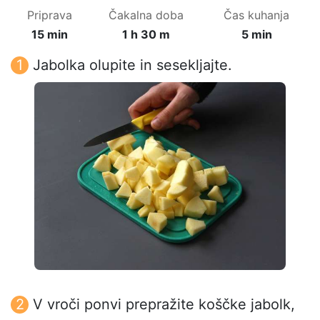
Priprava
Čakalna doba
Čas kuhanja
15 min
1 h 30 m
5 min
Jabolka olupite in sesekljajte.
V vroči ponvi prepražite koščke jabolk,