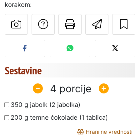
korakom:
Postavite vprašanj
Natisni to str
Pošlji t
Objavite svojo fotografijo
Sestavine
4
350 g jabolk (2 jabolka)
200 g temne čokolade (1 tablica)
Hranilne vrednosti