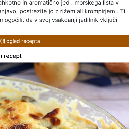
ahkotno in aromatično jed : morskega lista v
avo, postrezite jo z rižem ali krompirjem . Ti
ogočili, da v svoj vsakdanji jedilnik vključi
ogled recepta
n recept