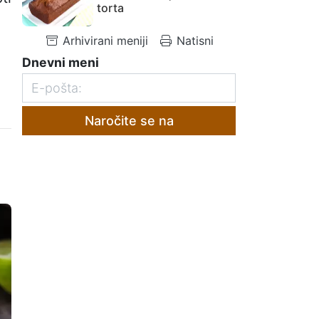
torta
Arhivirani meniji
Natisni
Dnevni meni
Naročite se na