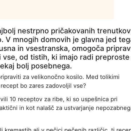
jbolj nestrpno pričakovanih trenutkov
o. V mnogih domovih je glavna jed teg
kusna in vsestranska, omogoča pripra
 vse, od tistih, ki imajo radi preproste
e nekaj bolj posebnega.
ripraviti za velikonočno kosilo. Med tolikimi
 recept bo zares zadovoljil vse?
vili 10 receptov za ribe, ki so uspešnica pri
aktični in kot nalašč za ustvarjanje nepozabneg
j kremastih ali v pečici pečenih različic, ti recep