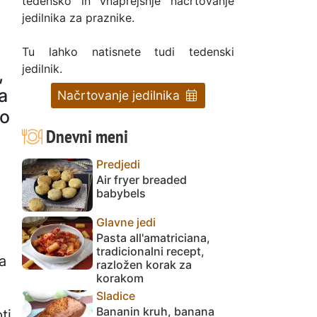
tedensko in vnaprejšnje načrtovanje
jedilnika za praznike.
Tu lahko natisnete tudi tedenski
jedilnik.
,
a
Načrtovanje jedilnika
vo
Dnevni meni
Predjedi
Air fryer breaded
babybels
Glavne jedi
Pasta all'amatriciana,
tradicionalni recept,
a
razložen korak za
korakom
Sladice
Bananin kruh, banana
ti