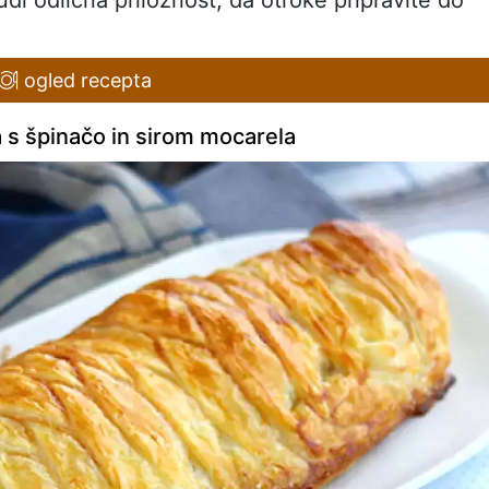
tudi odlična priložnost, da otroke pripravite do
ogled recepta
ta s špinačo in sirom mocarela