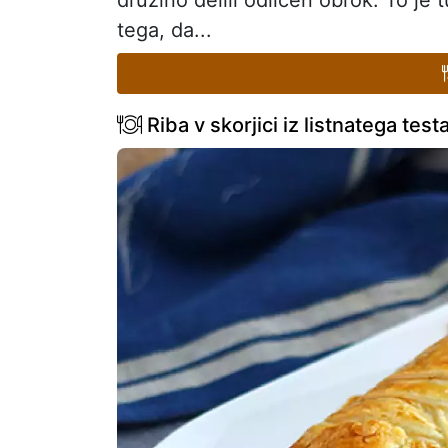
družino delili odličen obrok. To je 
tega, da...
Riba v skorjici iz listnatega tes