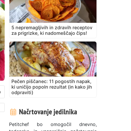
5 nepremagljivih in zdravih receptov
za prigrizke, ki nadomeščajo čips!
Pečen piščanec: 11 pogostih napak,
ki uničijo popoln rezultat (in kako jih
odpraviti)
Načrtovanje jedilnika
Petitchef bo omogočil dnevno,