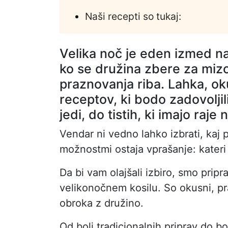
Naši recepti so tukaj:
Velika noč je eden izmed na
ko se družina zbere za miz
praznovanja riba. Lahka, o
receptov, ki bodo zadovoljili
jedi, do tistih, ki imajo raj
Vendar ni vedno lahko izbrati, kaj p
možnostmi ostaja vprašanje: kateri
Da bi vam olajšali izbiro, smo pripra
velikonočnem kosilu. So okusni, pr
obroka z družino.
Od bolj tradicionalnih priprav do bol