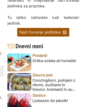
tedensko in vnaprejšnje načrtovanje
jedilnika za praznike.
Tu lahko natisnete tudi tedenski
jedilnik.
Načrtovanje jedilnika
Dnevni meni
i
Predjedi
Grška solata ali horiatiki
Glavne jedi
Conchiglioni, polnjeni z
rikoto, bučkami in
limono: kremasti in au...
Sladice
e.
Ljubezen do jabolk!