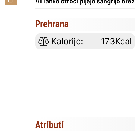
Ali lahko otroci pijejo sangrijo bre
Prehrana
Kalorije:
173Kcal
Atributi