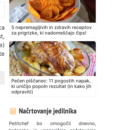
ca
5 nepremagljivih in zdravih receptov
za prigrizke, ki nadomeščajo čips!
t,
e)
te
Pečen piščanec: 11 pogostih napak,
ki uničijo popoln rezultat (in kako jih
odpraviti)
Načrtovanje jedilnika
Petitchef bo omogočil dnevno,