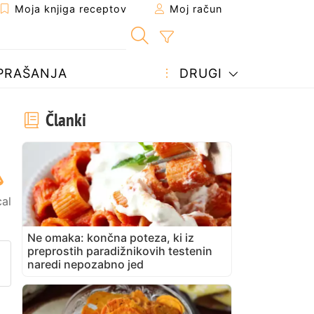
Moja knjiga receptov
Moj račun
PRAŠANJA
DRUGI
Članki
cal
Ne omaka: končna poteza, ki iz
preprostih paradižnikovih testenin
prijatelju
stran
vite vprašanje avtorju
naredi nepozabno jed
bjavite svojo fotografijo tega