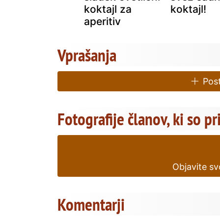
koktajl za
koktajl!
aperitiv
Vprašanja
Post
Fotografije članov, ki so pr
Objavite sv
Komentarji