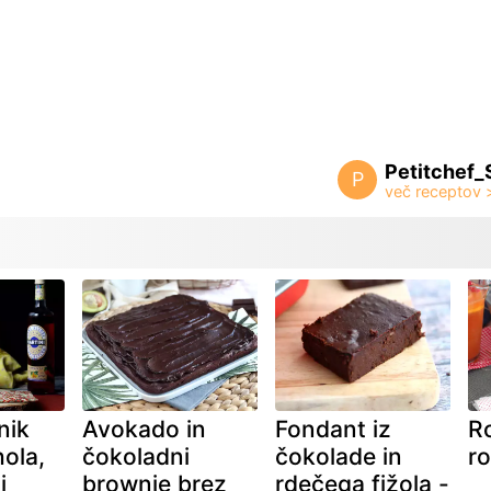
Petitchef_
P
nik
Avokado in
Fondant iz
Ro
ola,
čokoladni
čokolade in
r
i
brownie brez
rdečega fižola -