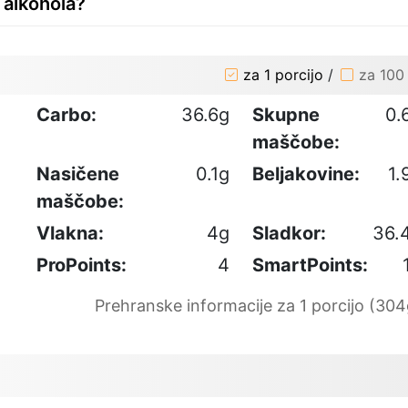
z alkohola?
za 1 porcijo
/
za 100
Carbo:
36.6g
Skupne
0.
maščobe:
Nasičene
0.1g
Beljakovine:
1.
maščobe:
Vlakna:
4g
Sladkor:
36.
ProPoints:
4
SmartPoints:
Prehranske informacije za 1 porcijo (304