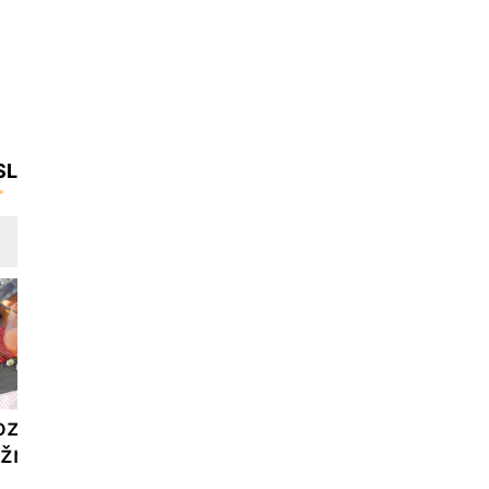
SL
za sangrija z
Sangrija iz
Citrusova
ožnatim vinom
penečega vina:
sangrija
osvežilna