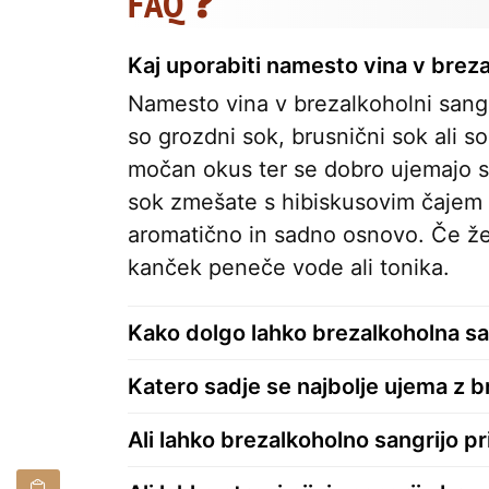
FAQ ❓
Kaj uporabiti namesto vina v breza
Namesto vina v brezalkoholni sangr
so grozdni sok, brusnični sok ali s
močan okus ter se dobro ujemajo s
sok zmešate s hibiskusovim čajem a
aromatično in sadno osnovo. Če žel
kanček peneče vode ali tonika.
Kako dolgo lahko brezalkoholna san
Katero sadje se najbolje ujema z b
Ali lahko brezalkoholno sangrijo pr