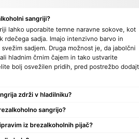
lkoholni sangriji?
iji lahko uporabite temne naravne sokove, kot
ok rdečega sadja. Imajo intenzivno barvo in
 svežim sadjem. Druga možnost je, da jabolčni
li hladnim črnim čajem in tako ustvarite
ite bolj osvežilen pridih, pred postrežbo dodaj
grija zdrži v hladilniku?
rezalkoholno sangrijo?
ipravim iz brezalkoholnih pijač?