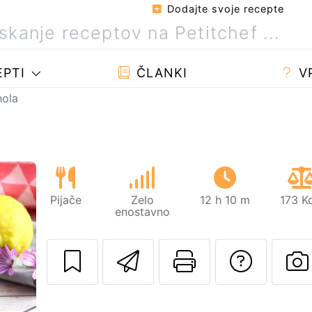
Dodajte svoje recepte
PTI
ČLANKI
V
hola
Pijače
Zelo
12 h 10 m
173 K
enostavno
Pošlji ta recept 
Natisni to 
Posta
Naslednji
O