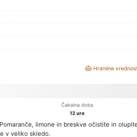
Hranilne vrednost
Čakalna doba
12 ure
Pomaranče, limone in breskve očistite in olupit
te v veliko skledo.