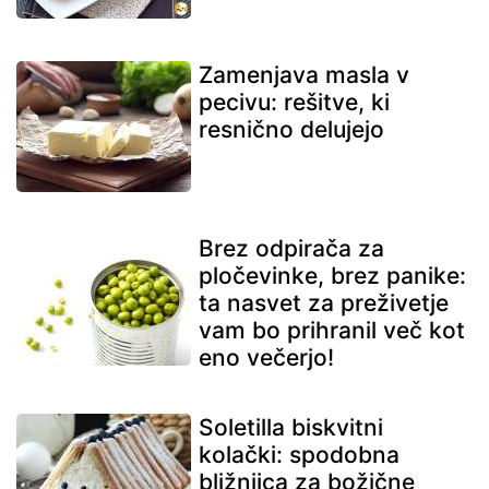
Zamenjava masla v
pecivu: rešitve, ki
resnično delujejo
Brez odpirača za
pločevinke, brez panike:
ta nasvet za preživetje
vam bo prihranil več kot
eno večerjo!
Soletilla biskvitni
kolački: spodobna
bližnjica za božične