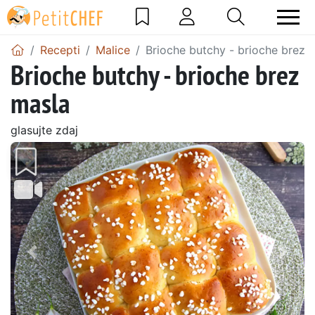
Recepti
Malice
Brioche butchy - brioche brez 
Brioche butchy - brioche brez
masla
glasujte zdaj
Prejšnji
Nasl