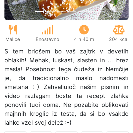
Malice
Enostavno
4 h 40 m
204 Kcal
S tem briošem bo vaš zajtrk v devetih
oblakih! Mehak, luskast, slasten in ... brez
masla! Posebnost tega čudeža iz Nemčije
je, da tradicionalno maslo nadomesti
smetana :-) Zahvaljujoč našim pisnim in
video razlagam boste ta recept zlahka
ponovili tudi doma. Ne pozabite oblikovati
majhnih kroglic iz testa, da si bo vsakdo
lahko vzel svoj delež :-)