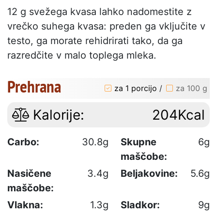
12 g svežega kvasa lahko nadomestite z
vrečko suhega kvasa: preden ga vključite v
testo, ga morate rehidrirati tako, da ga
razredčite v malo toplega mleka.
Prehrana
za 1 porcijo
/
za 100 g
Kalorije:
204Kcal
Carbo:
30.8g
Skupne
6g
maščobe:
Nasičene
3.4g
Beljakovine:
5.6g
maščobe:
Vlakna:
1.3g
Sladkor:
9g