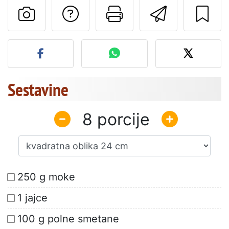
Postavite vprašanj
Natisni to str
Pošlji t
Objavite svojo fotografijo
Sestavine
8
250 g moke
1 jajce
100 g polne smetane