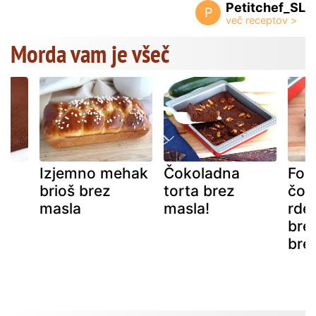
Petitchef_SL
P
Morda vam je všeč
ez
Izjemno mehak
Čokoladna
Fon
brioš brez
torta brez
čok
masla
masla!
rdeč
brez
bre