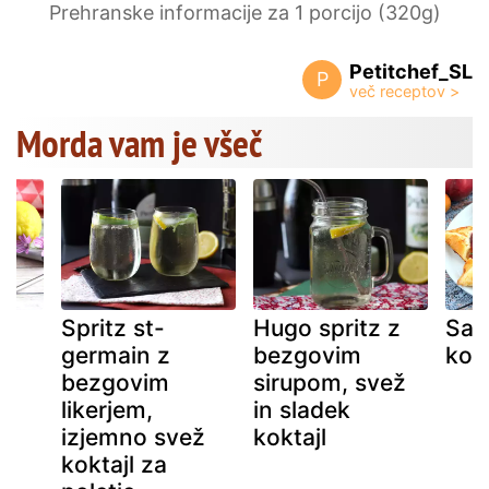
Prehranske informacije za 1 porcijo (320g)
Petitchef_SL
P
Morda vam je všeč
ez
Spritz st-
Hugo spritz z
Sad
germain z
bezgovim
kol
bezgovim
sirupom, svež
likerjem,
in sladek
izjemno svež
koktajl
koktajl za