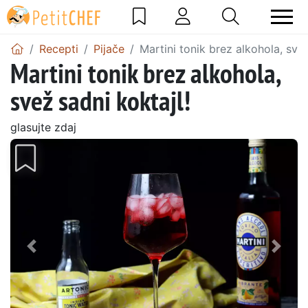
Recepti
Pijače
Martini tonik brez alkohola, svež
Martini tonik brez alkohola,
svež sadni koktajl!
glasujte zdaj
Prejšnji
Nasl