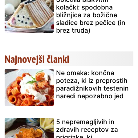
kolački: spodobna
bližnjica za božične
sladice brez pečice (in
brez truda)
Najnovejši članki
Ne omaka: končna
poteza, ki iz preprostih
paradižnikovih testenin
naredi nepozabno jed
5 nepremagljivih in
zdravih receptov za
prigrizke, ki