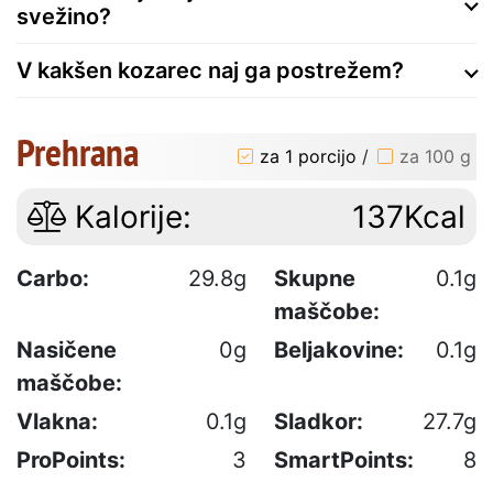
svežino?
V kakšen kozarec naj ga postrežem?
Prehrana
za 1 porcijo
/
za 100 g
Kalorije:
137Kcal
Carbo:
29.8g
Skupne
0.1g
maščobe:
Nasičene
0g
Beljakovine:
0.1g
maščobe:
Vlakna:
0.1g
Sladkor:
27.7g
ProPoints:
3
SmartPoints:
8