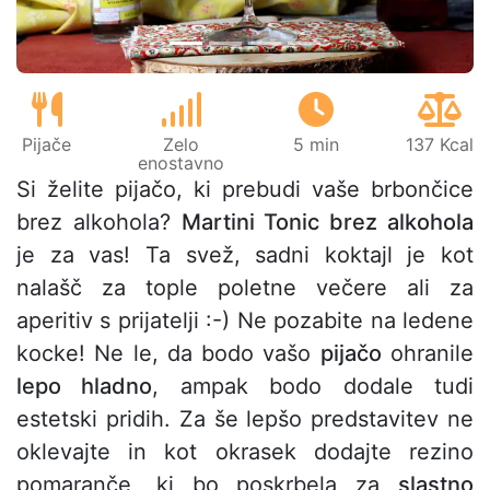
Pijače
Zelo
5 min
137 Kcal
enostavno
Si želite pijačo, ki prebudi vaše brbončice
brez alkohola?
Martini Tonic brez alkohola
je za vas! Ta svež, sadni koktajl je kot
nalašč za tople poletne večere ali za
aperitiv s prijatelji :-) Ne pozabite na ledene
kocke! Ne le, da bodo vašo
pijačo
ohranile
lepo hladno
, ampak bodo dodale tudi
estetski pridih. Za še lepšo predstavitev ne
oklevajte in kot okrasek dodajte rezino
pomaranče, ki bo poskrbela za
slastno