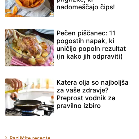
nadomeščajo čips!
Pečen piščanec: 11
pogostih napak, ki
uničijo popoln rezultat
(in kako jih odpraviti)
Katera olja so najboljša
za vaše zdravje?
Preprost vodnik za
pravilno izbiro
Raziščite recepte