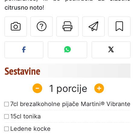
citrusno noto
!
Postavite vprašanj
Natisni to str
Pošlji t
Objavite svojo fotografijo
Sestavine
1
7cl brezalkoholne pijače Martini® Vibrante
15cl tonika
Ledene kocke