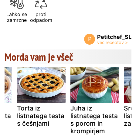
Lahko se
proti
zamrzne
odpadom
Petitchef_SL
P
Morda vam je všeč
Torta iz
Juha iz
Srca
esta
listnatega testa
listnatega testa
list
s češnjami
s porom in
za 
krompirjem