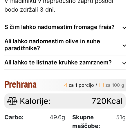
V hladilniku v nepredušno zaprti posodi
bodo zdržali 3 dni.
S čim lahko nadomestim fromage frais?
Ali lahko nadomestim olive in suhe
paradižnike?
Ali lahko te listnate kruhke zamrznem?
Prehrana
za 1 porcijo
/
za 100 g
Kalorije:
720Kcal
Carbo:
49.6g
Skupne
51g
maščobe: