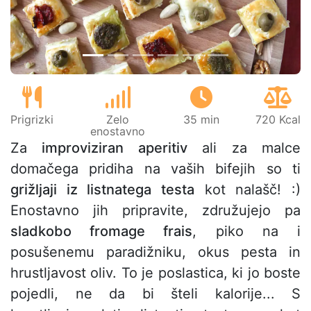
Prigrizki
Zelo
35 min
720 Kcal
enostavno
Za
improviziran aperitiv
ali za malce
domačega pridiha na vaših bifejih so ti
grižljaji iz listnatega testa
kot nalašč! :)
Enostavno jih pripravite, združujejo pa
sladkobo fromage frais
, piko na i
posušenemu paradižniku, okus pesta in
hrustljavost oliv. To je poslastica, ki jo boste
pojedli, ne da bi šteli kalorije... S