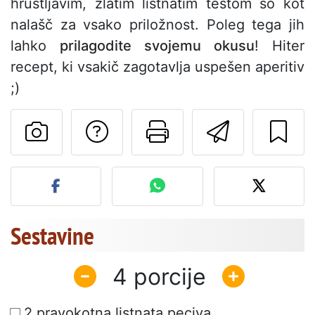
hrustljavim, zlatim listnatim testom so kot
nalašč za vsako priložnost. Poleg tega jih
lahko
prilagodite svojemu okusu
! Hiter
recept, ki vsakič zagotavlja uspešen aperitiv
;)
Postavite vprašanj
Natisni to str
Pošlji t
Objavite svojo fotografijo
Sestavine
4
2 pravokotna listnata peciva