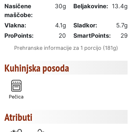
Nasičene
30g
Beljakovine:
13.4g
maščobe:
Vlakna:
4.1g
Sladkor:
5.7g
ProPoints:
20
SmartPoints:
29
Prehranske informacije za 1 porcijo (181g)
Kuhinjska posoda
Pečica
Atributi