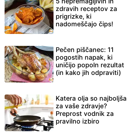
5 nepremagljivih in
zdravih receptov za
prigrizke, ki
nadomeščajo čips!
Pečen piščanec: 11
pogostih napak, ki
uničijo popoln rezultat
(in kako jih odpraviti)
Katera olja so najboljša
za vaše zdravje?
Preprost vodnik za
pravilno izbiro