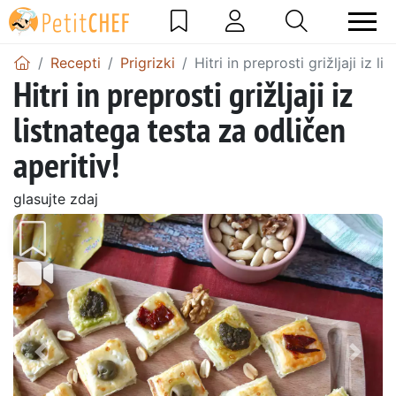
Recepti
Prigrizki
Hitri in preprosti grižljaji iz l
Hitri in preprosti grižljaji iz
listnatega testa za odličen
aperitiv!
glasujte zdaj
Prejšnji
Nasl