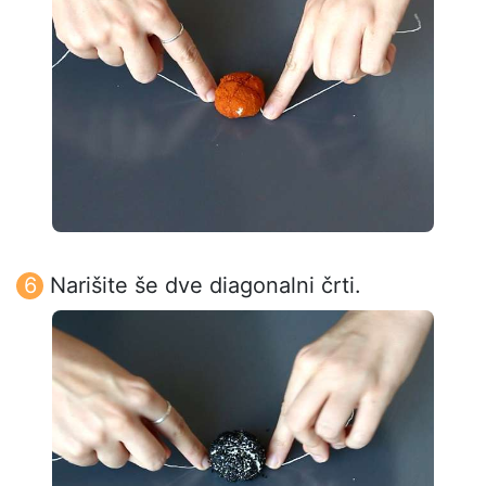
Narišite še dve diagonalni črti.