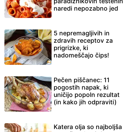
paradižnikovih testenin
naredi nepozabno jed
5 nepremagljivih in
zdravih receptov za
prigrizke, ki
nadomeščajo čips!
Pečen piščanec: 11
pogostih napak, ki
uničijo popoln rezultat
(in kako jih odpraviti)
Katera olja so najboljša