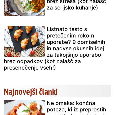
brez stresa (kot nalašč
za serijsko kuhanje)
Listnato testo s
pretečenim rokom
uporabe? 9 domiselnih
in nadvse okusnih idej
za takojšnjo uporabo
brez odpadkov (kot nalašč za
presenečenje vseh!)
Najnovejši članki
Ne omaka: končna
poteza, ki iz preprostih