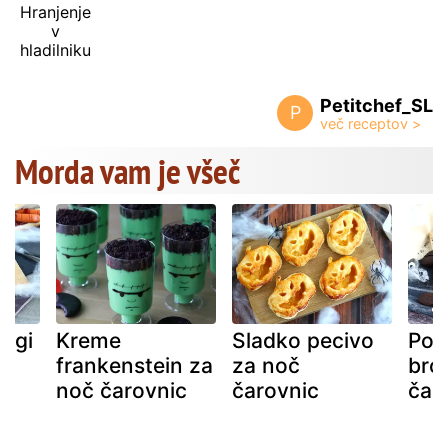
Hranjenje
v
hladilniku
Petitchef_SL
P
Morda vam je všeč
dogi
Kreme
Sladko pecivo
Pok
frankenstein za
za noč
bro
noč čarovnic
čarovnic
čar