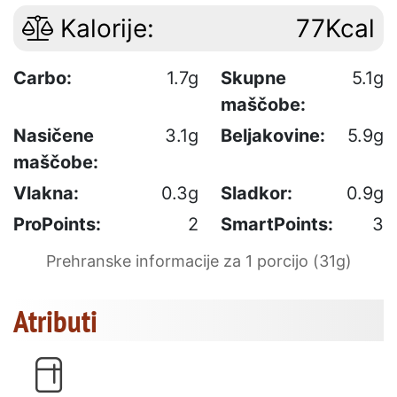
Kalorije:
77Kcal
Carbo:
1.7g
Skupne
5.1g
maščobe:
Nasičene
3.1g
Beljakovine:
5.9g
maščobe:
Vlakna:
0.3g
Sladkor:
0.9g
ProPoints:
2
SmartPoints:
3
Prehranske informacije za 1 porcijo (31g)
Atributi