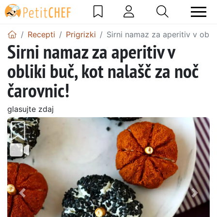
Recepti
Prigrizki
Sirni namaz za aperitiv v obli
Sirni namaz za aperitiv v
obliki buč, kot nalašč za noč
čarovnic!
glasujte zdaj
Prejšnji
Nasl