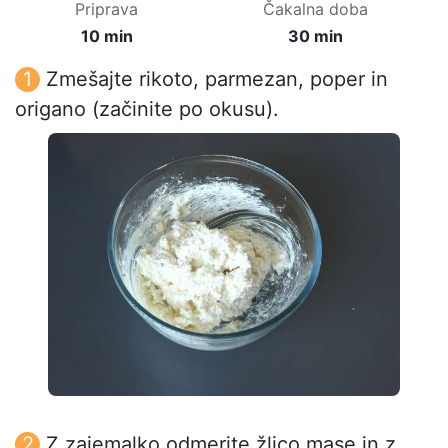
Priprava
Čakalna doba
10 min
30 min
Zmešajte rikoto, parmezan, poper in
origano (začinite po okusu).
Z zajemalko odmerite žlico mase in z