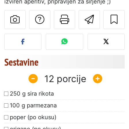
izviren aperitiv, pripravljen za širjenje ;)
Postavite vprašanj
Natisni to str
Pošlji t
Objavite svojo fotografijo
Sestavine
12
250 g sira rikota
100 g parmezana
poper (po okusu)