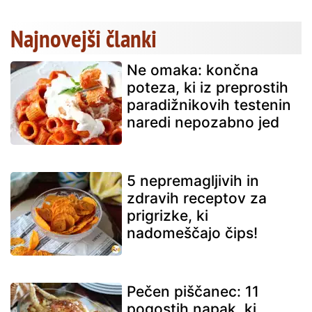
Najnovejši članki
Ne omaka: končna
poteza, ki iz preprostih
paradižnikovih testenin
naredi nepozabno jed
5 nepremagljivih in
zdravih receptov za
prigrizke, ki
nadomeščajo čips!
Pečen piščanec: 11
pogostih napak, ki