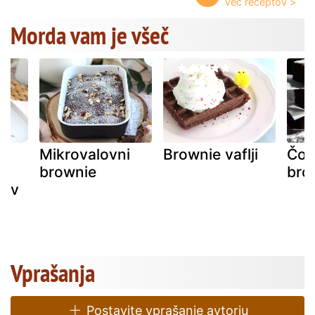
Morda vam je všeč
Mikrovalovni
Brownie vaflji
Čok
brownie
bro
jev
Vprašanja
Postavite vprašanje avtorju