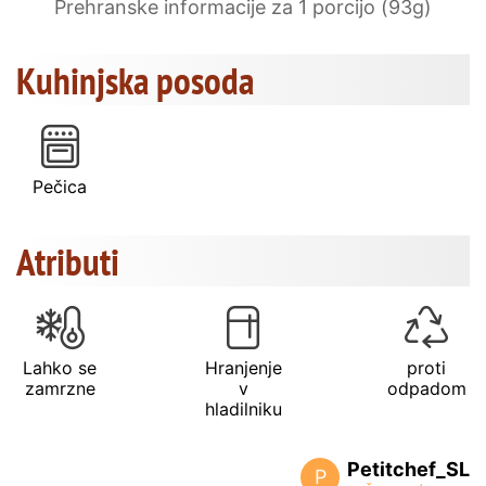
Prehranske informacije za 1 porcijo (93g)
Kuhinjska posoda
Pečica
Atributi
Lahko se
Hranjenje
proti
zamrzne
v
odpadom
hladilniku
Petitchef_SL
P