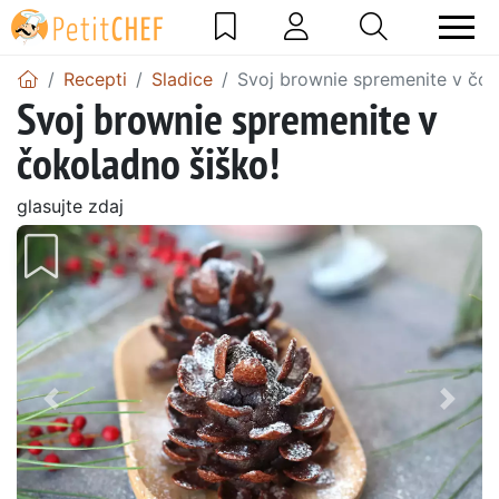
Recepti
Sladice
Svoj brownie spremenite v čok
Svoj brownie spremenite v
čokoladno šiško!
glasujte zdaj
Prejšnji
Nasl