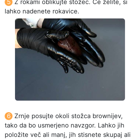
Z rokami oblikujte stožec. Če želite, si
lahko nadenete rokavice.
Zrnje posujte okoli stožca brownijev,
tako da bo usmerjeno navzgor. Lahko jih
položite več ali manj, jih stisnete skupaj ali