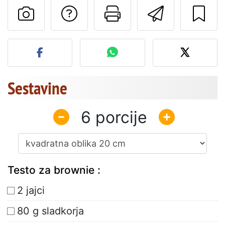
Postavite vprašanj
Natisni to str
Pošlji t
Objavite svojo fotografijo
Sestavine
6
Testo za brownie :
2 jajci
80 g sladkorja