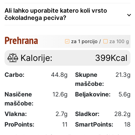
Ali lahko uporabite katero koli vrsto
čokoladnega peciva?
Prehrana
za 1 porcijo
/
za 100 g
Kalorije:
399Kcal
Carbo:
44.8g
Skupne
21.3g
maščobe:
Nasičene
12.6g
Beljakovine:
5.6g
maščobe:
Vlakna:
2.7g
Sladkor:
28.2g
ProPoints:
11
SmartPoints:
18