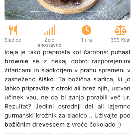
Sladice
Zelo
1 ura
399 Kcal
enostavno
Ideja je tako preprosta kot čarobna:
puhast
brownie
se z nekaj dobro razporejenimi
žitaricami in sladkorjem v prahu spremeni v
zasneženo
šiško
. Ta božična sladica, ki jo
lahko pripravite z otroki ali brez njih
, ustvari
učinek vau, ne da bi zanjo porabili več ur.
Rezultat? Jedilni osrednji del ali izjemno
gurmanski krožnik za sladico... Uživajte pod
božičnim drevescem
z vročo čokolado ;)