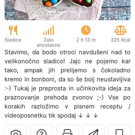
Sladice
Zelo
2 h 13 m
325 Kcal
enostavno
Stavimo, da bodo otroci navdušeni nad to
velikonočno sladico! Jajc ne pojemo kar
tako, ampak jih prelijemo s čokoladno
kremo in bonboni, da so še bolj neustavljiva
:-) Tukaj je preprosta in učinkovita ideja za
praznovanje prehoda zvonov ;-) Vse po
korakih razložimo v pisnem receptu /
videoposnetku tik spodaj ↓ ↓ ↓
Postavite vprašanj
Natisni to str
Pošlji t