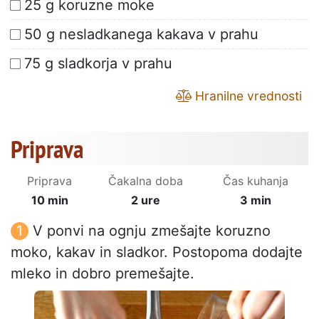
25 g koruzne moke
50 g nesladkanega kakava v prahu
75 g sladkorja v prahu
Hranilne vrednosti
Priprava
Priprava
Čakalna doba
Čas kuhanja
10 min
2 ure
3 min
V ponvi na ognju zmešajte koruzno
moko, kakav in sladkor. Postopoma dodajte
mleko in dobro premešajte.