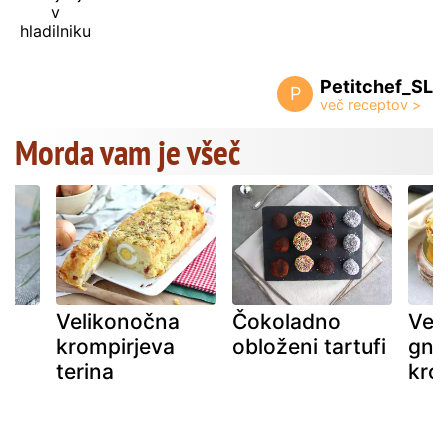
v
hladilniku
Petitchef_SL
P
Morda vam je všeč
ie
Velikonočna
Čokoladno
Vel
 v
krompirjeva
obloženi tartufi
gne
terina
kro