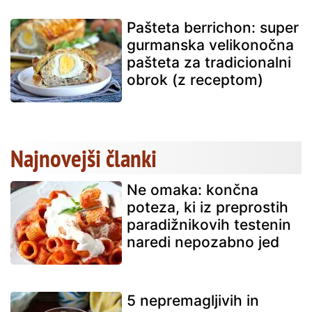
Pašteta berrichon: super
gurmanska velikonočna
pašteta za tradicionalni
obrok (z receptom)
Najnovejši članki
Ne omaka: končna
poteza, ki iz preprostih
paradižnikovih testenin
naredi nepozabno jed
5 nepremagljivih in