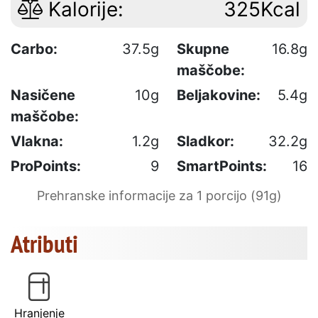
Kalorije:
325Kcal
Carbo:
37.5g
Skupne
16.8g
maščobe:
Nasičene
10g
Beljakovine:
5.4g
maščobe:
Vlakna:
1.2g
Sladkor:
32.2g
ProPoints:
9
SmartPoints:
16
Prehranske informacije za 1 porcijo (91g)
Atributi
Hranjenje