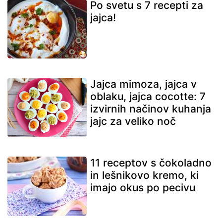
Po svetu s 7 recepti za
jajca!
Jajca mimoza, jajca v
oblaku, jajca cocotte: 7
izvirnih načinov kuhanja
jajc za veliko noč
11 receptov s čokoladno
in lešnikovo kremo, ki
imajo okus po pecivu