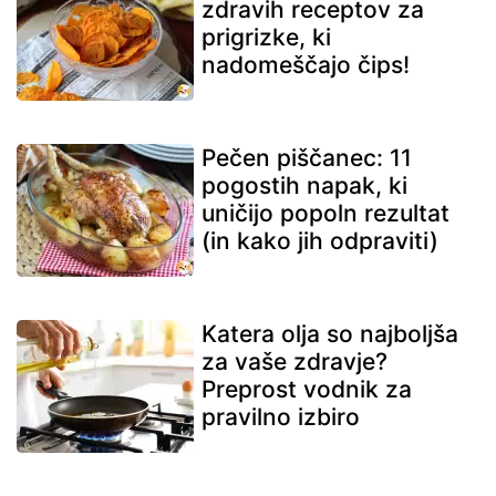
zdravih receptov za
prigrizke, ki
nadomeščajo čips!
Pečen piščanec: 11
pogostih napak, ki
uničijo popoln rezultat
(in kako jih odpraviti)
Katera olja so najboljša
za vaše zdravje?
Preprost vodnik za
pravilno izbiro