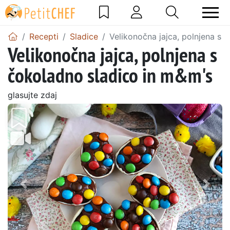
Recepti
Sladice
Velikonočna jajca, polnjena s 
Velikonočna jajca, polnjena s
čokoladno sladico in m&m's
glasujte zdaj
Prejšnji
Nasl