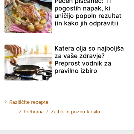
Pečen piščanec: 11
pogostih napak, ki
uničijo popoln rezultat
(in kako jih odpraviti)
Katera olja so najboljša
za vaše zdravje?
Preprost vodnik za
pravilno izbiro
Raziščite recepte
Prehrana
Zajtrk in pozno kosilo