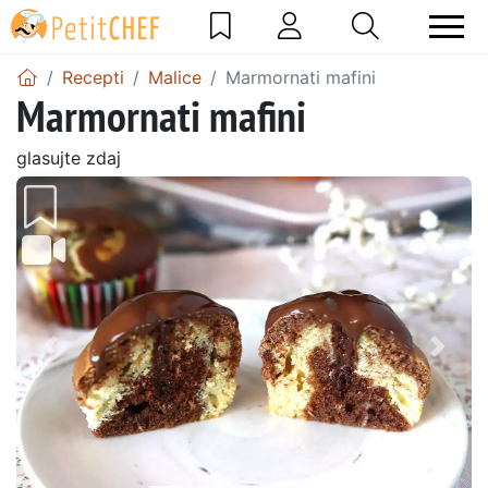
Recepti
Malice
Marmornati mafini
Marmornati mafini
glasujte zdaj
Prejšnji
Nasl