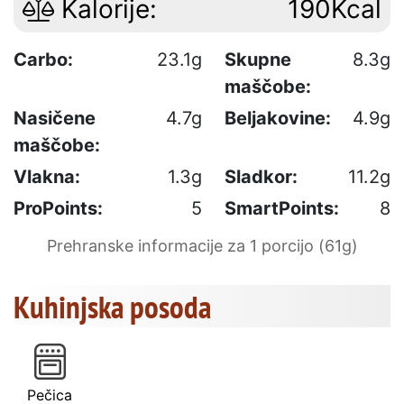
Kalorije:
190Kcal
Carbo:
23.1g
Skupne
8.3g
maščobe:
Nasičene
4.7g
Beljakovine:
4.9g
maščobe:
Vlakna:
1.3g
Sladkor:
11.2g
ProPoints:
5
SmartPoints:
8
Prehranske informacije za 1 porcijo (61g)
Kuhinjska posoda
Pečica