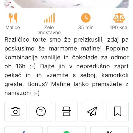
Malice
Zelo
35 min
190 Kcal
enostavno
Različico torte smo že preizkusili, zdaj pa
poskusimo še marmorne mafine! Popolna
kombinacija vanilije in čokolade za odmor
ob 16h ;-) Dajte jih v nepredušno zaprt
pekač in jih vzemite s seboj, kamorkoli
greste. Bonus? Mafine lahko premažete z
namazom ;-)
Postavite vprašanj
Natisni to str
Pošlji t
Objavite svojo fotografijo