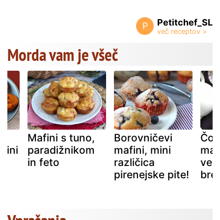
Petitchef_SL
P
Morda vam je všeč
Mafini s tuno,
Borovničevi
Čok
fini
paradižnikom
mafini, mini
mafi
in feto
različica
veg
pirenejske pite!
bre