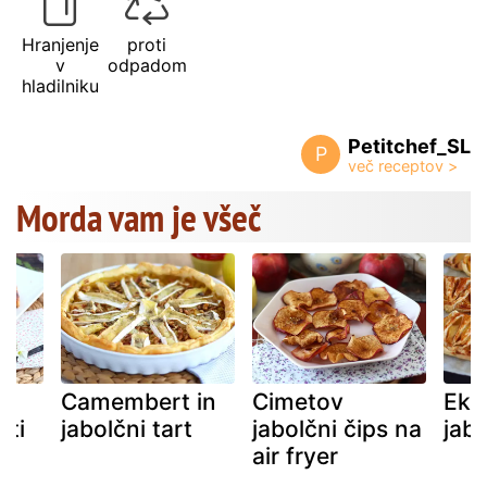
Hranjenje
proti
v
odpadom
hladilniku
Petitchef_SL
P
Morda vam je všeč
Camembert in
Cimetov
Eks
ati
jabolčni tart
jabolčni čips na
jabo
air fryer