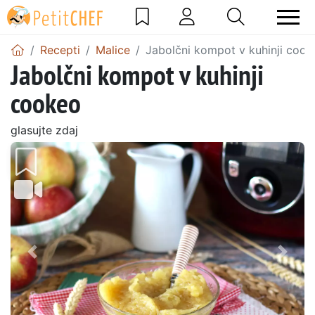
Recepti
Malice
Jabolčni kompot v kuhinji cook
Jabolčni kompot v kuhinji
cookeo
glasujte zdaj
Prejšnji
Nasl