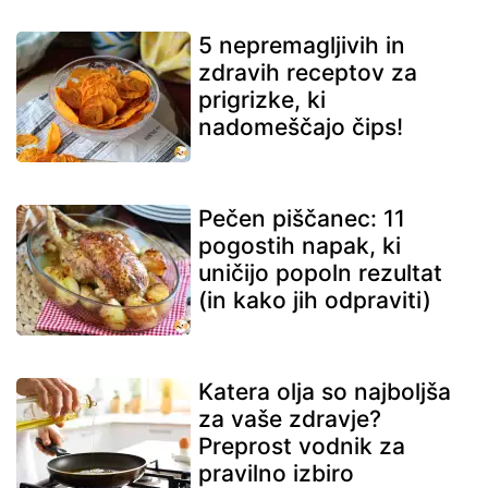
5 nepremagljivih in
zdravih receptov za
prigrizke, ki
nadomeščajo čips!
Pečen piščanec: 11
pogostih napak, ki
uničijo popoln rezultat
(in kako jih odpraviti)
Katera olja so najboljša
za vaše zdravje?
Preprost vodnik za
pravilno izbiro