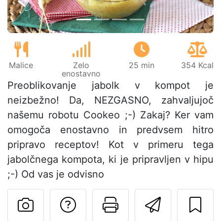
Malice
Zelo
25 min
354 Kcal
enostavno
Preoblikovanje jabolk v kompot je
neizbežno! Da, NEZGASNO, zahvaljujoč
našemu robotu Cookeo ;-) Zakaj? Ker vam
omogoča enostavno in predvsem hitro
pripravo receptov! Kot v primeru tega
jabolčnega kompota, ki je pripravljen v hipu
;-) Od vas je odvisno
Postavite vprašanj
Natisni to str
Pošlji t