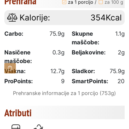
Prehrana
za 1 porcijo
/
za 100 g
Kalorije:
354Kcal
Carbo:
75.9g
Skupne
1.1g
maščobe:
Nasičene
0.3g
Beljakovine:
2g
maščobe:
Vlakna:
12.7g
Sladkor:
75.9g
ProPoints:
9
SmartPoints:
20
Prehranske informacije za 1 porcijo (753g)
Atributi