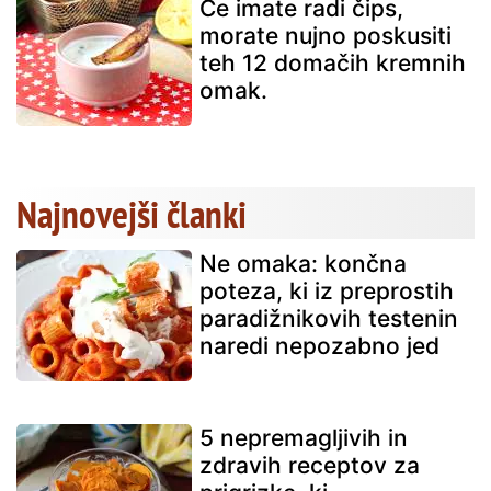
Če imate radi čips,
morate nujno poskusiti
teh 12 domačih kremnih
omak.
Najnovejši članki
Ne omaka: končna
poteza, ki iz preprostih
paradižnikovih testenin
naredi nepozabno jed
5 nepremagljivih in
zdravih receptov za