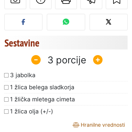
Objavite svojo fotografijo
Sestavine
3
3 jabolka
1 žlica belega sladkorja
1 žlička mletega cimeta
1 žlica olja (+/-)
Hranilne vrednosti