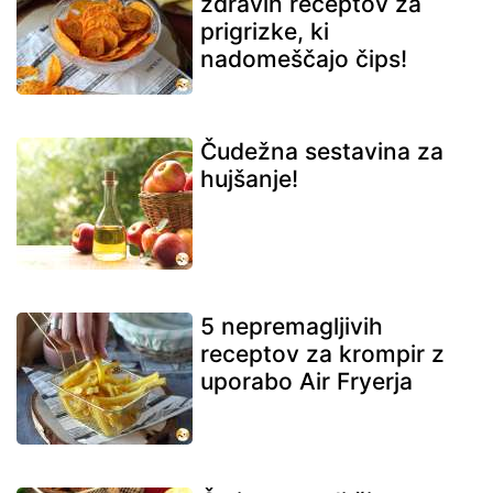
zdravih receptov za
prigrizke, ki
nadomeščajo čips!
Čudežna sestavina za
hujšanje!
5 nepremagljivih
receptov za krompir z
uporabo Air Fryerja