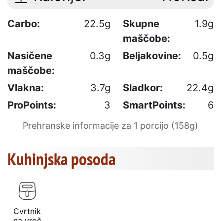
Carbo:
22.5g
Skupne
1.9g
maščobe:
Nasičene
0.3g
Beljakovine:
0.5g
maščobe:
Vlakna:
3.7g
Sladkor:
22.4g
ProPoints:
3
SmartPoints:
6
Prehranske informacije za 1 porcijo (158g)
Kuhinjska posoda
Cvrtnik
na vroč