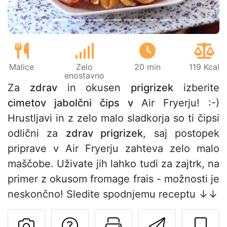
Malice
Zelo
20 min
119 Kcal
enostavno
Za
zdrav
in okusen
prigrizek
izberite
cimetov jabolčni čips v
Air Fryerju! :-)
Hrustljavi in z zelo malo sladkorja so ti čipsi
odlični za
zdrav prigrizek
, saj postopek
priprave v Air Fryerju zahteva zelo malo
maščobe. Uživate jih lahko tudi za zajtrk, na
primer z okusom fromage frais - možnosti je
neskončno! Sledite spodnjemu receptu ↓↓
Postavite vprašanj
Natisni to str
Pošlji t