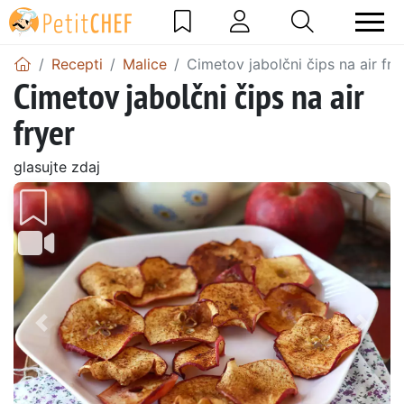
Recepti
Malice
Cimetov jabolčni čips na air fry
Cimetov jabolčni čips na air
fryer
glasujte zdaj
Prejšnji
Nasl