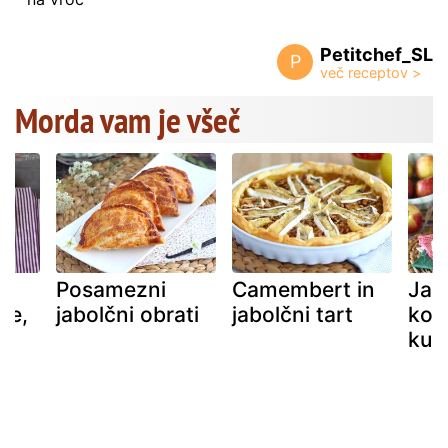
Petitchef_SL
P
Morda vam je všeč
Posamezni
Camembert in
Jab
ge,
jabolčni obrati
jabolčni tart
kom
kuh
o