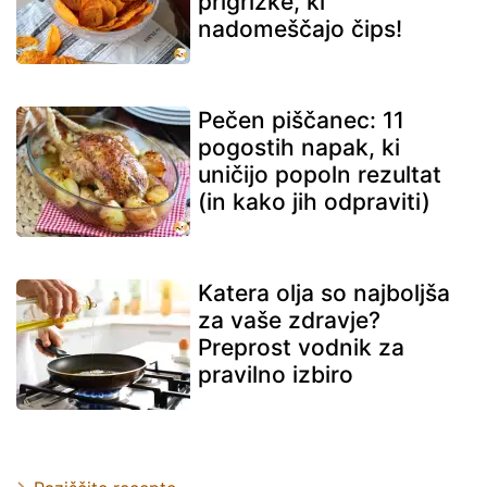
prigrizke, ki
nadomeščajo čips!
Pečen piščanec: 11
pogostih napak, ki
uničijo popoln rezultat
(in kako jih odpraviti)
Katera olja so najboljša
za vaše zdravje?
Preprost vodnik za
pravilno izbiro