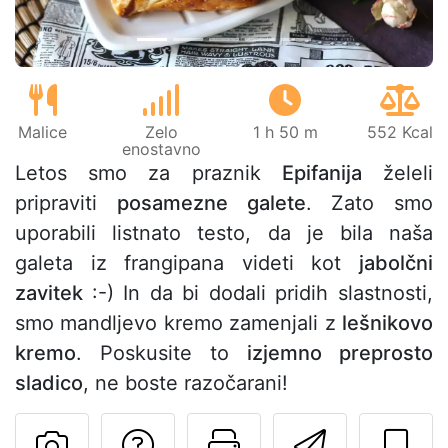
Malice
Zelo
1 h 50 m
552 Kcal
enostavno
Letos smo za praznik
Epifanija
želeli
pripraviti
posamezne galete
. Zato smo
uporabili listnato testo, da je bila naša
galeta iz frangipana videti kot
jabolčni
zavitek
:-) In da bi dodali pridih slastnosti,
smo mandljevo kremo zamenjali z
lešnikovo
kremo
. Poskusite to
izjemno preprosto
sladico
, ne boste razočarani!
Postavite vprašanj
Natisni to str
Pošlji t