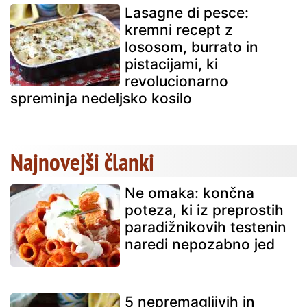
Lasagne di pesce:
kremni recept z
lososom, burrato in
pistacijami, ki
revolucionarno
spreminja nedeljsko kosilo
Najnovejši članki
Ne omaka: končna
poteza, ki iz preprostih
paradižnikovih testenin
naredi nepozabno jed
5 nepremagljivih in