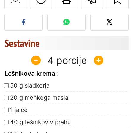
Objavite svojo fotografijo
Sestavine
4
Lešnikova krema :
50 g sladkorja
20 g mehkega masla
1 jajce
40 g lešnikov v prahu