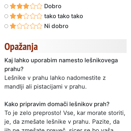
Dobro
tako tako tako
Ni dobro
Opažanja
Kaj lahko uporabim namesto lešnikovega
prahu?
Lešnike v prahu lahko nadomestite z
mandlji ali pistacijami v prahu.
Kako pripravim domači lešnikov prah?
To je zelo preprosto! Vse, kar morate storiti,
je, da zmešate lešnike v prahu. Pazite, da
jih ne zmešate preveč, sicer se bo vaša