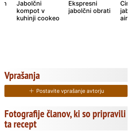
in
Jabolčni
Ekspresni
Cim
t
kompot v
jabolčni obrati
jabo
kuhinji cookeo
air 
Vprašanja
Postavite vprašanje avtorju
Fotografije članov, ki so pripravili
ta recept