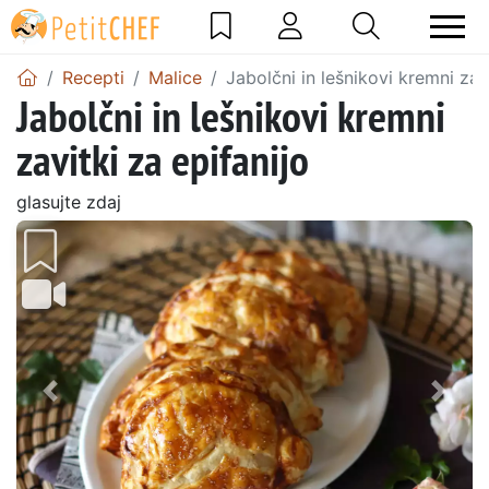
Recepti
Malice
Jabolčni in lešnikovi kremni zavi
Jabolčni in lešnikovi kremni
zavitki za epifanijo
glasujte zdaj
Prejšnji
Nasl