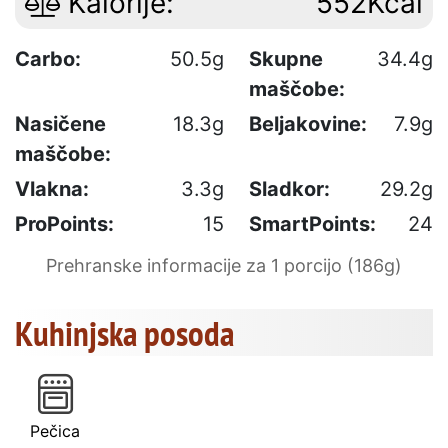
Kalorije:
552Kcal
Carbo:
50.5g
Skupne
34.4g
maščobe:
Nasičene
18.3g
Beljakovine:
7.9g
maščobe:
Vlakna:
3.3g
Sladkor:
29.2g
ProPoints:
15
SmartPoints:
24
Prehranske informacije za 1 porcijo (186g)
Kuhinjska posoda
Pečica