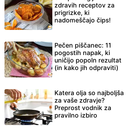
zdravih receptov za
prigrizke, ki
nadomeščajo čips!
Pečen piščanec: 11
pogostih napak, ki
uničijo popoln rezultat
(in kako jih odpraviti)
Katera olja so najboljša
za vaše zdravje?
Preprost vodnik za
pravilno izbiro