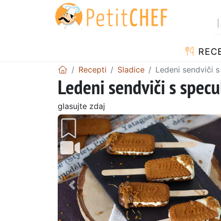
RECE
Recepti
Sladice
Ledeni sendviči 
Ledeni sendviči s spec
glasujte zdaj
Prejšnji