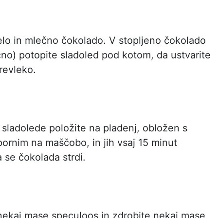
elo in mlečno čokolado. V stopljeno čokolado
čno) potopite sladoled pod kotom, da ustvarite
revleko.
sladolede položite na pladenj, obložen s
pornim na maščobo, in jih vsaj 15 minut
 se čokolada strdi.
nekaj mase speculoos in zdrobite nekaj mase