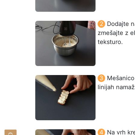
Dodajte n
zmešajte z e
teksturo.
Mešanico 
linijah nama
Na vrh kr