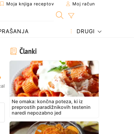
Moja knjiga receptov
Moj račun
PRAŠANJA
DRUGI
Članki
al
Ne omaka: končna poteza, ki iz
preprostih paradižnikovih testenin
prijatelju
stran
vite vprašanje avtorju
naredi nepozabno jed
bjavite svojo fotografijo tega