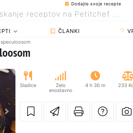
Dodajte svoje recepte
PTI
ČLANKI
V
s speculoosom
uloosom
Sladice
Zelo
4 h 30 m
233 Kc
enostavno
Pošlji ta recept 
Natisni to 
Posta
Naslednji
O