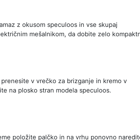
amaz z okusom speculoos in vse skupaj
lektričnim mešalnikom, da dobite zelo kompakt
prenesite v vrečko za brizganje in kremo v
žite na plosko stran modela speculoos.
eme položite palčko in na vrhu ponovno naredit