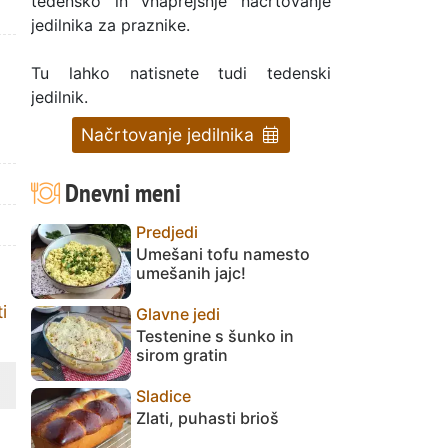
tedensko in vnaprejšnje načrtovanje
jedilnika za praznike.
Tu lahko natisnete tudi tedenski
jedilnik.
Načrtovanje jedilnika
Dnevni meni
Predjedi
Umešani tofu namesto
umešanih jajc!
i
Glavne jedi
Testenine s šunko in
sirom gratin
Sladice
Zlati, puhasti brioš