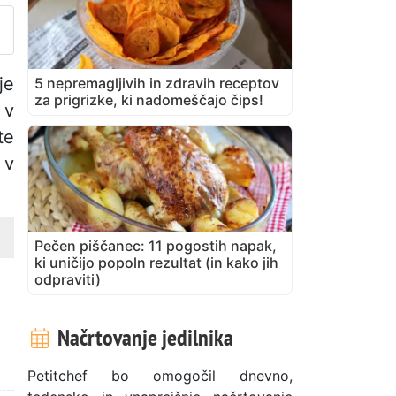
je
5 nepremagljivih in zdravih receptov
za prigrizke, ki nadomeščajo čips!
 v
te
 v
Pečen piščanec: 11 pogostih napak,
ki uničijo popoln rezultat (in kako jih
odpraviti)
Načrtovanje jedilnika
Petitchef bo omogočil dnevno,