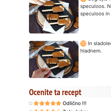
speculoos. Na
speculoos in 
In sladole
hladnem.
Ocenite ta recept
Odlično !!!