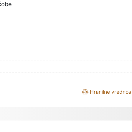
čobe
Hranilne vrednost