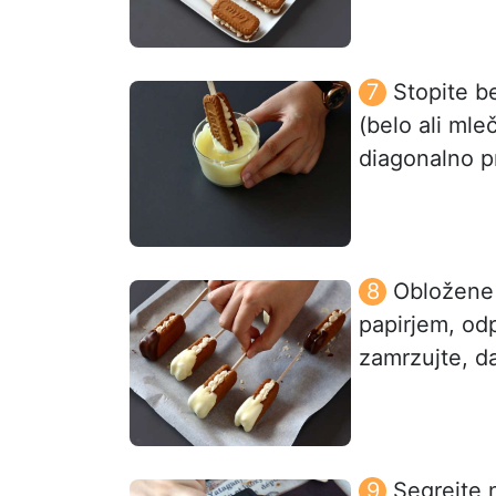
Stopite b
(belo ali mle
diagonalno p
Obložene 
papirjem, od
zamrzujte, da
Segrejte 