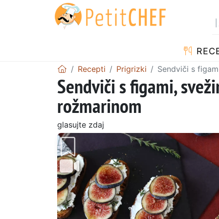
RECE
Recepti
Prigrizki
Sendviči s figa
Sendviči s figami, sve
rožmarinom
glasujte zdaj
Prejšnji