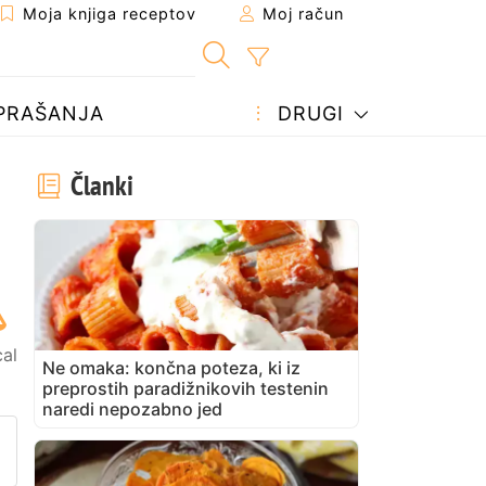
Moja knjiga receptov
Moj račun
PRAŠANJA
DRUGI
Članki
cal
Ne omaka: končna poteza, ki iz
preprostih paradižnikovih testenin
naredi nepozabno jed
prijatelju
stran
vite vprašanje avtorju