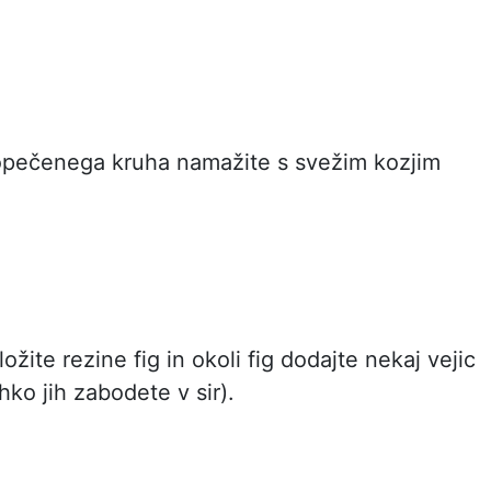
pečenega kruha namažite s svežim kozjim
ožite rezine fig in okoli fig dodajte nekaj vejic
hko jih zabodete v sir).