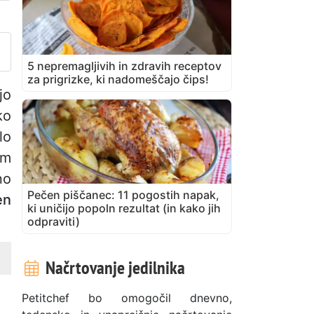
bjavite svojo fotografijo tega
5 nepremagljivih in zdravih receptov
za prigrizke, ki nadomeščajo čips!
jo
ko
lo
im
no
Pečen piščanec: 11 pogostih napak,
en
ki uničijo popoln rezultat (in kako jih
odpraviti)
Načrtovanje jedilnika
Petitchef bo omogočil dnevno,