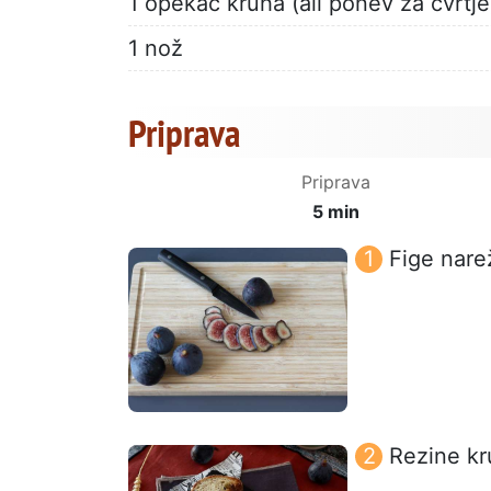
1 opekač kruha (ali ponev za cvrtje
1 nož
Priprava
Priprava
5 min
Fige nare
Rezine kr