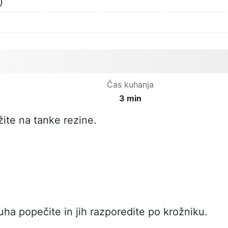
)
Čas kuhanja
3 min
žite na tanke rezine.
uha popečite in jih razporedite po krožniku.