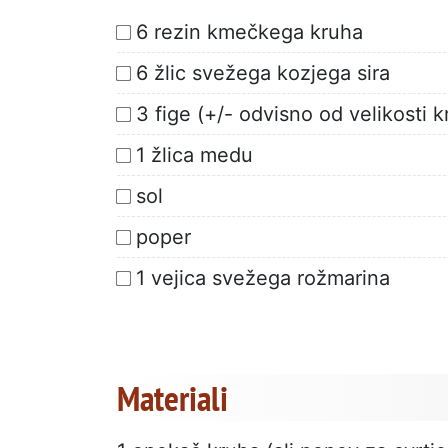
6 rezin kmečkega kruha
6 žlic svežega kozjega sira
3 fige (+/- odvisno od velikosti k
1 žlica medu
sol
poper
1 vejica svežega rožmarina
Materiali