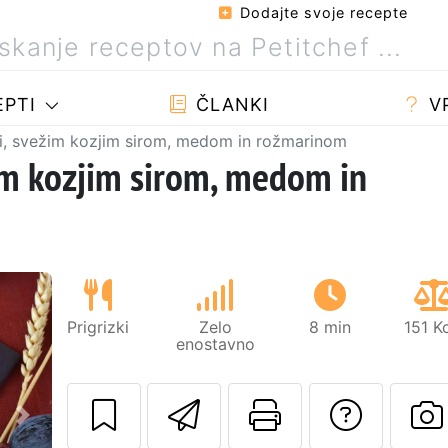
Dodajte svoje recepte
PTI
ČLANKI
V
mi, svežim kozjim sirom, medom in rožmarinom
žim kozjim sirom, medom in
Prigrizki
Zelo
8 min
151 K
enostavno
Pošlji ta recept 
Natisni to 
Posta
Naslednji