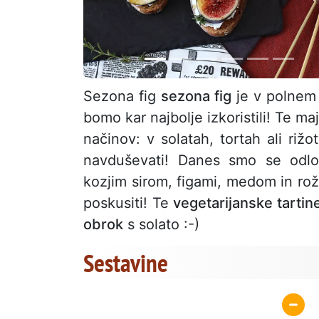
Sezona fig
sezona fig
je v polnem t
bomo kar najbolje izkoristili! Te 
načinov: v solatah, tortah ali riž
navduševati! Danes smo se odloči
kozjim sirom, figami, medom in rož
poskusiti! Te
vegetarijanske tartin
obrok
s solato :-)
Sestavine