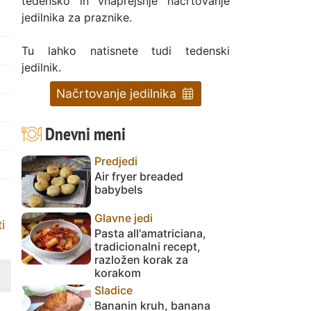
tedensko in vnaprejšnje načrtovanje
jedilnika za praznike.
Tu lahko natisnete tudi tedenski
jedilnik.
Načrtovanje jedilnika
Dnevni meni
Predjedi
Air fryer breaded
babybels
Glavne jedi
i
Pasta all'amatriciana,
tradicionalni recept,
razložen korak za
korakom
Sladice
Bananin kruh, banana