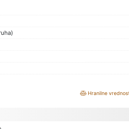
ruha)
Hranilne vrednost