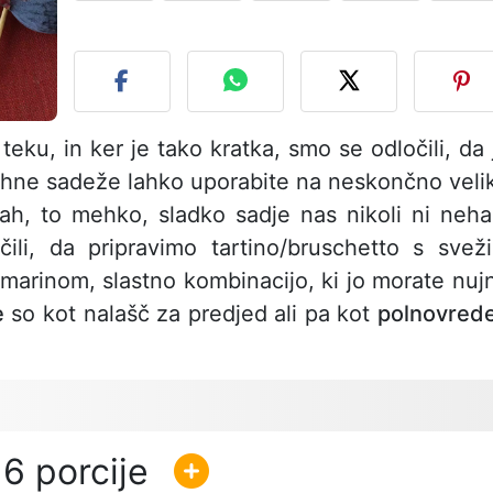
O
eku, in ker je tako kratka, smo se odločili, da 
majhne sadeže lahko uporabite na neskončno veli
otah, to mehko, sladko sadje nas nikoli ni neha
li, da pripravimo tartino/bruschetto s svež
marinom, slastno kombinacijo, ki jo morate nuj
e
so kot nalašč za predjed ali pa kot
polnovred
6