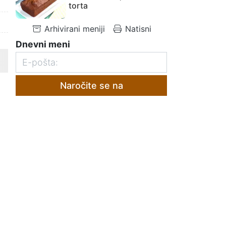
torta
Arhivirani meniji
Natisni
Dnevni meni
Naročite se na