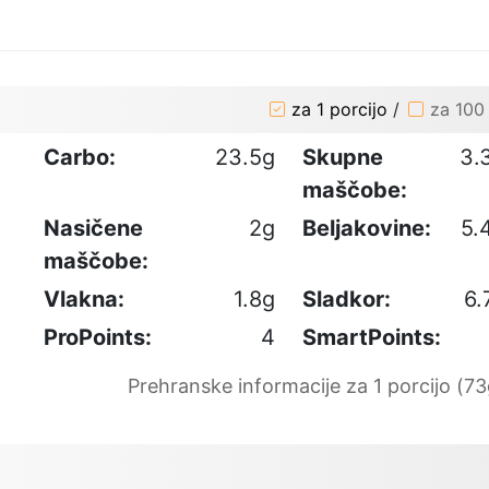
za 1 porcijo
/
za 100
Carbo:
23.5g
Skupne
3.
maščobe:
Nasičene
2g
Beljakovine:
5.
maščobe:
Vlakna:
1.8g
Sladkor:
6.
ProPoints:
4
SmartPoints:
Prehranske informacije za 1 porcijo (73