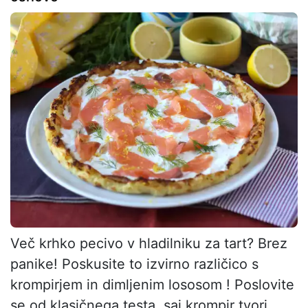
Več krhko pecivo v hladilniku za tart? Brez
panike! Poskusite to izvirno različico s
krompirjem in dimljenim lososom ! Poslovite
se od klasičnega testa, saj krompir tvori