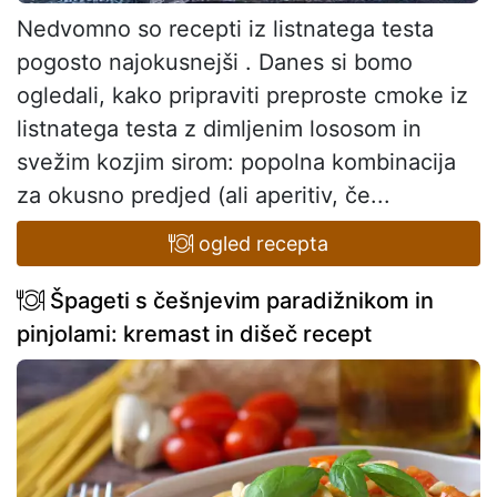
Nedvomno so recepti iz listnatega testa
pogosto najokusnejši . Danes si bomo
ogledali, kako pripraviti preproste cmoke iz
listnatega testa z dimljenim lososom in
svežim kozjim sirom: popolna kombinacija
za okusno predjed (ali aperitiv, če...
ogled recepta
Špageti s češnjevim paradižnikom in
pinjolami: kremast in dišeč recept