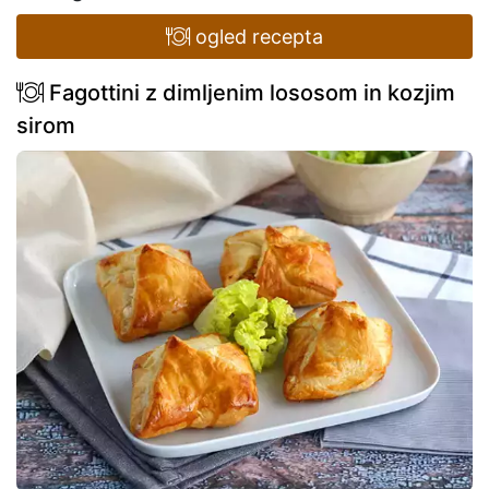
ogled recepta
Fagottini z dimljenim lososom in kozjim
sirom