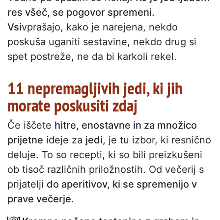
res všeč, se pogovor spremeni.
Vsi
vprašajo, kako je narejena, nekdo
poskuša uganiti sestavine, nekdo drug si
spet postreže, ne da bi karkoli rekel.
11 nepremagljivih jedi, ki jih
morate poskusiti zdaj
Če iščete
hitre, enostavne in za množico
prijetne
ideje za
jedi,
je tu izbor, ki resnično
deluje. To so recepti, ki so bili preizkušeni
ob tisoč različnih priložnostih. Od večerij s
prijatelji
do aperitivov, ki se spremenijo v
prave večerje
.