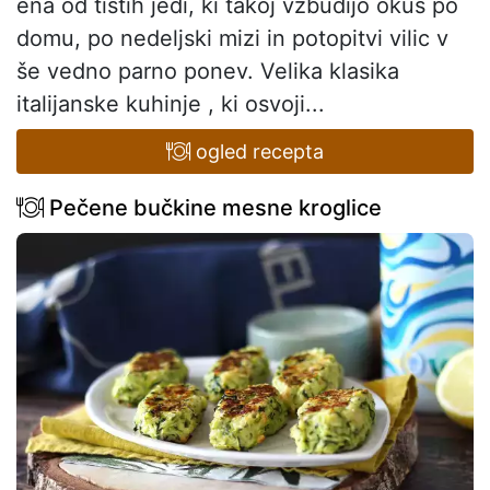
ena od tistih jedi, ki takoj vzbudijo okus po
domu, po nedeljski mizi in potopitvi vilic v
še vedno parno ponev. Velika klasika
italijanske kuhinje , ki osvoji...
ogled recepta
Pečene bučkine mesne kroglice