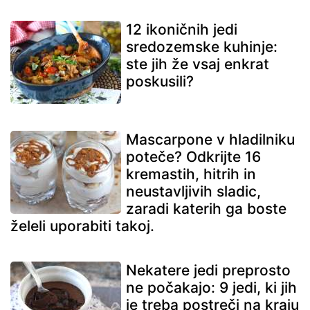
12 ikoničnih jedi
sredozemske kuhinje:
ste jih že vsaj enkrat
poskusili?
Mascarpone v hladilniku
poteče? Odkrijte 16
kremastih, hitrih in
neustavljivih sladic,
zaradi katerih ga boste
želeli uporabiti takoj.
Nekatere jedi preprosto
ne počakajo: 9 jedi, ki jih
je treba postreči na kraju