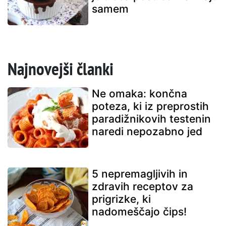
samem
Najnovejši članki
Ne omaka: končna
poteza, ki iz preprostih
paradižnikovih testenin
naredi nepozabno jed
5 nepremagljivih in
zdravih receptov za
prigrizke, ki
nadomeščajo čips!