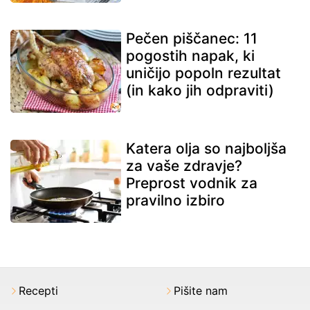
Pečen piščanec: 11
pogostih napak, ki
uničijo popoln rezultat
(in kako jih odpraviti)
Katera olja so najboljša
za vaše zdravje?
Preprost vodnik za
pravilno izbiro
Recepti
Pišite nam