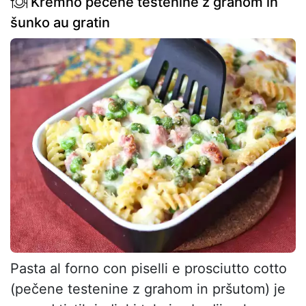
Kremno pečene testenine z grahom in
šunko au gratin
Pasta al forno con piselli e prosciutto cotto
(pečene testenine z grahom in pršutom) je