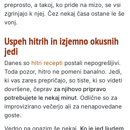
preprosto, a takoj, ko pride na mizo, se vsi
zgrinjajo k njej. Čez nekaj časa ostane le še
vonj.
Uspeh hitrih in izjemno okusnih
jedi
Danes so
hitri recepti
postali nepogrešljivi.
Toda pozor, hitro ne pomeni banalno. Jedi,
ki vas zares prepričajo, so tiste, ki so videti
dovršene, čeprav
za njihovo pripravo
potrebujete le nekaj minut
. Odlične so za
improvizirano večerjo ali za nenapovedane
goste.
Vedno pa opazim še nekaj.
Ko je jed ljudem