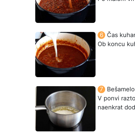
Čas kuhan
Ob koncu kuh
Bešamelo
V ponvi razt
naenkrat dod