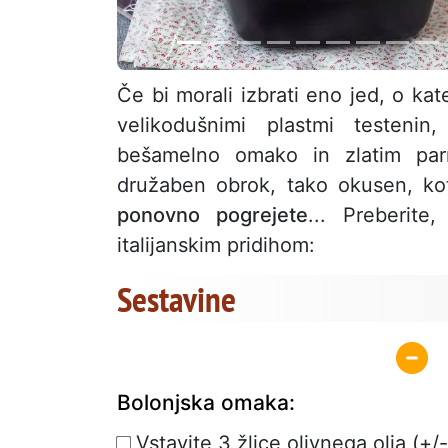
Če bi morali izbrati eno jed, o kater
velikodušnimi plastmi testen
bešamelno omako in zlatim par
družaben obrok, tako okusen, kot
ponovno pogrejete
... Preberit
italijanskim pridihom:
Sestavine
Bolonjska omaka:
Vstavite 3 žlice olivnega olja (+/-