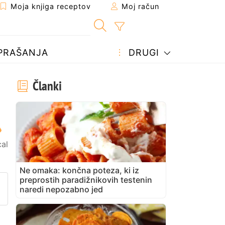
Moja knjiga receptov
Moj račun
PRAŠANJA
DRUGI
Članki
al
Ne omaka: končna poteza, ki iz
preprostih paradižnikovih testenin
prijatelju
stran
vite vprašanje avtorju
naredi nepozabno jed
bjavite svojo fotografijo tega