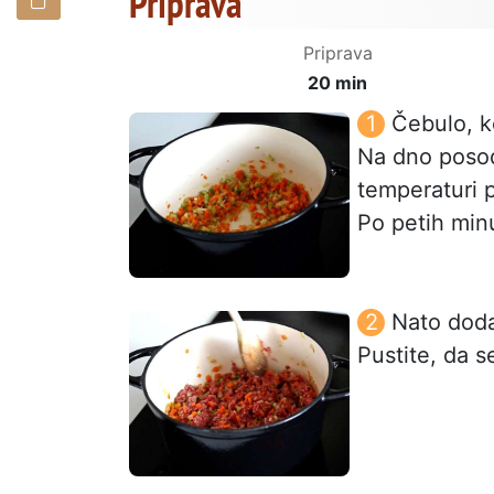
Priprava
Priprava
20 min
Čebulo, k
Na dno posode
temperaturi p
Po petih min
Nato doda
Pustite, da s