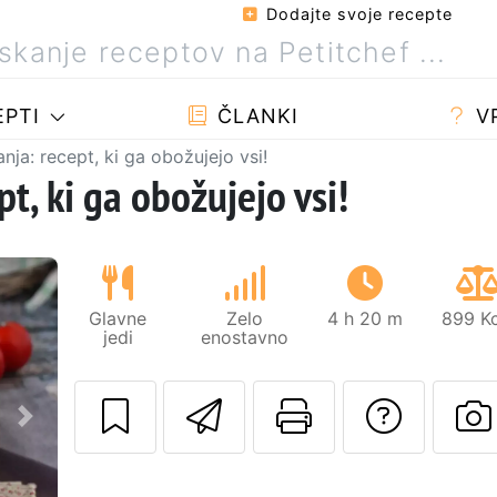
Dodajte svoje recepte
PTI
ČLANKI
V
nja: recept, ki ga obožujejo vsi!
t, ki ga obožujejo vsi!
Glavne
Zelo
4 h 20 m
899 Kc
jedi
enostavno
Pošlji ta recept 
Natisni to 
Posta
Naslednji
O