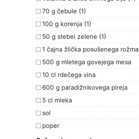
70 g čebule (1)
100 g korenja (1)
50 g stebel zelene (1)
1 čajna žlička posušenega rožma
500 g mletega govejega mesa
10 cl rdečega vina
600 g paradižnikovega pireja
5 cl mleka
sol
poper