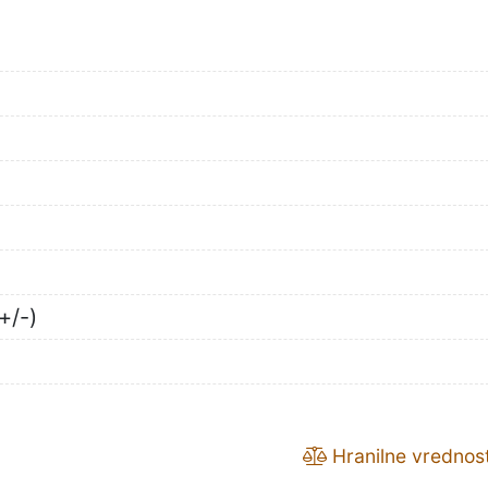
+/-)
Hranilne vrednost