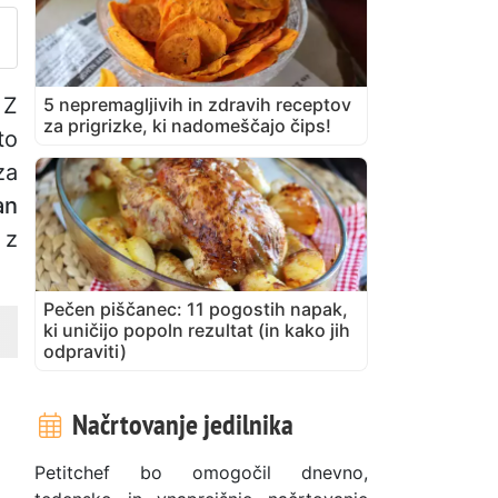
 Z
5 nepremagljivih in zdravih receptov
za prigrizke, ki nadomeščajo čips!
to
za
an
 z
Pečen piščanec: 11 pogostih napak,
ki uničijo popoln rezultat (in kako jih
odpraviti)
Načrtovanje jedilnika
Petitchef bo omogočil dnevno,