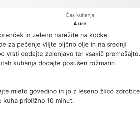
Čas kuhanja
4 ure
orenček in zeleno narežite na kocke.
 za pečenje vlijte oljčno olje in na srednji
o vrsti dodajte zelenjavo ter vsakič premešajte
utah kuhanja dodajte posušen rožmarin.
jte mleto govedino in jo z leseno žlico zdrobite
e kuha približno 10 minut.