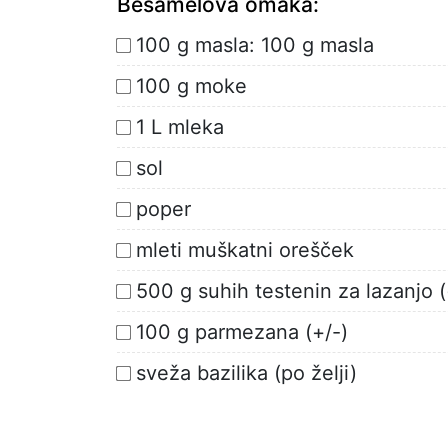
Bešamelova omaka:
100 g masla: 100 g masla
100 g moke
1 L mleka
sol
poper
mleti muškatni orešček
500 g suhih testenin za lazanjo (
100 g parmezana (+/-)
sveža bazilika (po želji)