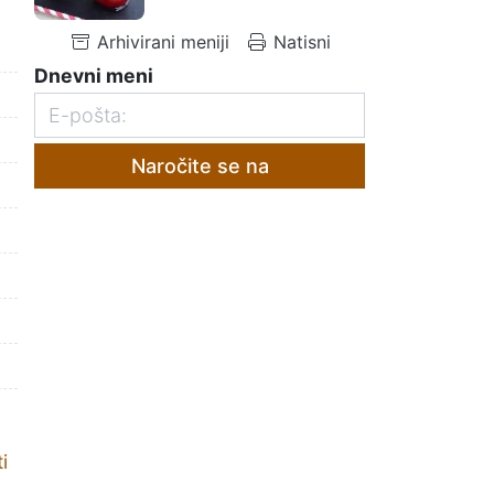
Arhivirani meniji
Natisni
Dnevni meni
Naročite se na
i