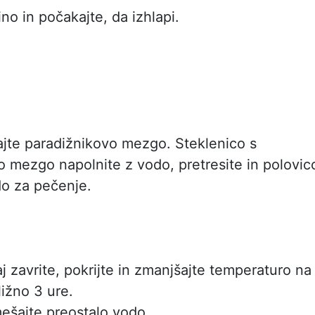
no in počakajte, da izhlapi.
jte paradižnikovo mezgo. Steklenico s
o mezgo napolnite z vodo, pretresite in polovic
do za pečenje.
j zavrite, pokrijte in zmanjšajte temperaturo na
ližno 3 ure.
šajte preostalo vodo.