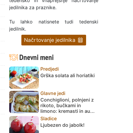
tedensko in vnaprejšnje načrtovanje
jedilnika za praznike.
Tu lahko natisnete tudi tedenski
jedilnik.
Načrtovanje jedilnika
Dnevni meni
Predjedi
Grška solata ali horiatiki
Glavne jedi
Conchiglioni, polnjeni z
rikoto, bučkami in
limono: kremasti in au...
Sladice
Ljubezen do jabolk!