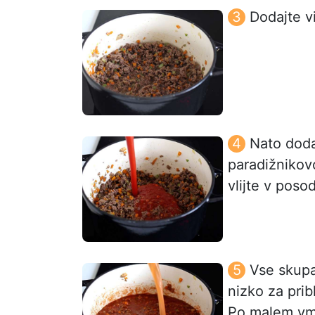
Dodajte vi
Nato doda
paradižnikov
vlijte v poso
Vse skupa
nizko za prib
Po malem vme