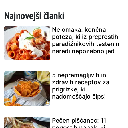
Najnovejši članki
Ne omaka: končna
poteza, ki iz preprostih
paradižnikovih testenin
naredi nepozabno jed
5 nepremagljivih in
zdravih receptov za
prigrizke, ki
nadomeščajo čips!
Pečen piščanec: 11
pogostih napak, ki