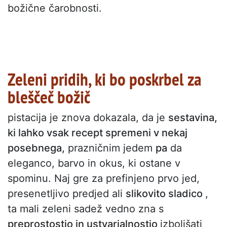
božične čarobnosti.
Zeleni pridih, ki bo poskrbel za
bleščeč božič
pistacija je znova dokazala, da je
sestavina,
ki lahko vsak recept spremeni v nekaj
posebnega,
prazničnim jedem
pa
da
eleganco, barvo in okus, ki ostane v
spominu. Naj gre za prefinjeno prvo jed,
presenetljivo predjed ali
slikovito sladico
,
ta mali zeleni sadež vedno zna s
preprostostjo in ustvarjalnostjo
izboljšati