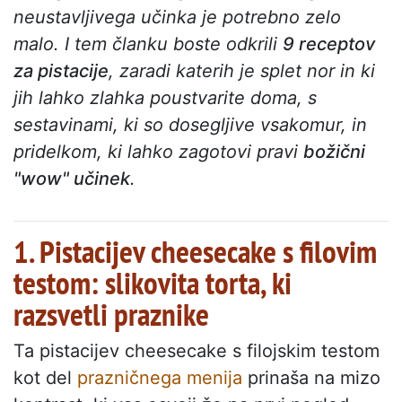
neustavljivega učinka je potrebno zelo
malo. I
tem članku boste odkrili
9 receptov
za pistacije
, zaradi katerih je splet nor in ki
jih lahko zlahka poustvarite doma, s
sestavinami, ki so dosegljive vsakomur, in
pridelkom, ki lahko zagotovi pravi
božični
"wow" učinek
.
1. Pistacijev cheesecake s filovim
testom: slikovita torta, ki
razsvetli praznike
Ta pistacijev cheesecake s filojskim testom
kot del
prazničnega menija
prinaša na mizo