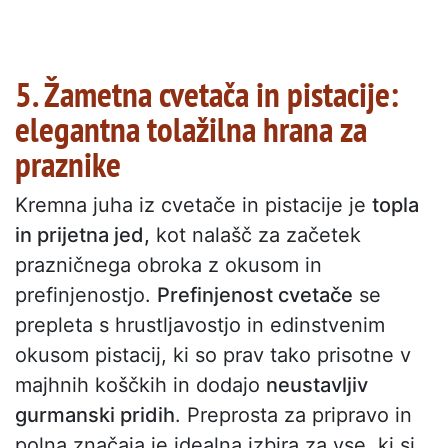
5. Žametna cvetača in pistacije:
elegantna tolažilna hrana za
praznike
Kremna juha iz cvetače in pistacije je
topla
in prijetna jed,
kot nalašč za začetek
prazničnega obroka z okusom in
prefinjenostjo.
Prefinjenost cvetače
se
prepleta s hrustljavostjo in edinstvenim
okusom pistacij, ki so prav tako prisotne v
majhnih koščkih in dodajo
neustavljiv
gurmanski pridih
. Preprosta za pripravo in
polna značaja je idealna izbira za vse, ki si