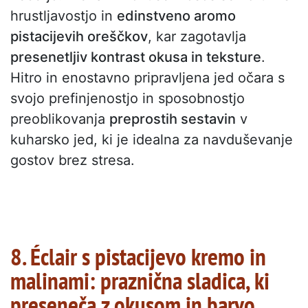
hrustljavostjo in
edinstveno aromo
pistacijevih oreščkov
, kar zagotavlja
presenetljiv kontrast okusa in teksture
.
Hitro in enostavno pripravljena jed očara s
svojo prefinjenostjo in sposobnostjo
preoblikovanja
preprostih sestavin
v
kuharsko jed, ki je idealna za navduševanje
gostov brez stresa.
8. Éclair s pistacijevo kremo in
malinami: praznična sladica, ki
preseneča z okusom in barvo