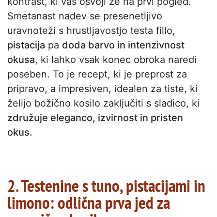
kontrast, ki vas osvoji že na prvi pogled.
Smetanast nadev se presenetljivo
uravnoteži s hrustljavostjo testa fillo,
pistacija
pa
doda barvo in intenzivnost
okusa
, ki lahko vsak konec obroka naredi
poseben. To je recept, ki je preprost za
pripravo, a impresiven, idealen za tiste, ki
želijo božično kosilo zaključiti s sladico, ki
združuje eleganco, izvirnost in pristen
okus.
2. Testenine s tuno, pistacijami in
limono: odlična prva jed za