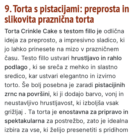
9. Torta s pistacijami: preprosta in
slikovita praznična torta
Torta Crinkle Cake s testom fillo je
odlična
ideja za preprosto, a impresivno sladico, ki
jo lahko prinesete na mizo v prazničnem
času. Testo fillo ustvari
hrustljavo in rahlo
podlago
, ki se sreča z mehko in slastno
sredico, kar ustvari elegantno in izvirno
torto. Še bolj posebna je zaradi
pistacijinih
zrnc na površini
, ki ji dodajo barvo, vonj in
neustavljivo hrustljavost, ki izboljša vsak
grižljaj
.
Ta torta je
enostavna za pripravo in
spektakularna
za postrežbo, zato je idealna
izbira za vse, ki želijo presenetiti s pridihom