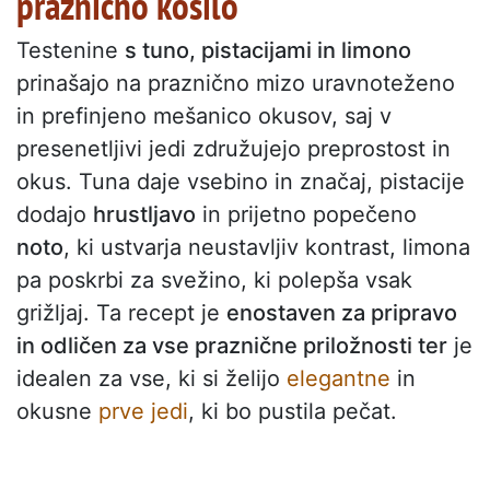
praznično kosilo
Testenine
s tuno, pistacijami in limono
prinašajo na praznično mizo uravnoteženo
in prefinjeno mešanico okusov, saj v
presenetljivi jedi združujejo preprostost in
okus. Tuna daje vsebino in značaj, pistacije
dodajo
hrustljavo
in prijetno popečeno
noto
, ki ustvarja neustavljiv kontrast, limona
pa poskrbi za svežino, ki polepša vsak
grižljaj. Ta recept je
enostaven za pripravo
in odličen za vse praznične priložnosti ter
je
idealen za vse, ki si želijo
elegantne
in
okusne
prve jedi
, ki bo pustila pečat.