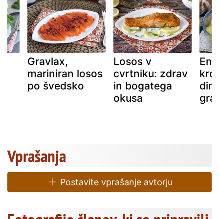
Gravlax,
Losos v
Eno
mariniran losos
cvrtniku: zdrav
kro
po švedsko
in bogatega
diml
okusa
grat
Vprašanja
Postavite vprašanje avtorju