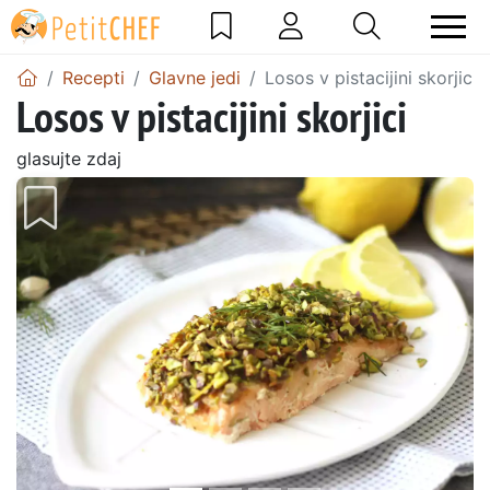
Recepti
Glavne jedi
Losos v pistacijini skorjici
Losos v pistacijini skorjici
glasujte zdaj
Prejšnji
Nasl