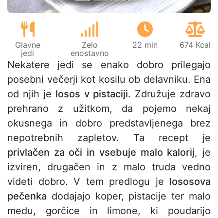
Glavne
Zelo
22 min
674 Kcal
jedi
enostavno
Nekatere jedi se enako dobro prilegajo
posebni večerji kot kosilu ob delavniku. Ena
od njih je
losos v pistaciji
. Združuje zdravo
prehrano z užitkom, da pojemo nekaj
okusnega in dobro predstavljenega brez
nepotrebnih zapletov. Ta recept je
privlačen za oči in vsebuje malo kalorij
, je
izviren, drugačen in z malo truda vedno
videti dobro. V tem predlogu je
lososova
pečenka
dodajajo koper, pistacije ter malo
medu, gorčice in limone, ki poudarijo