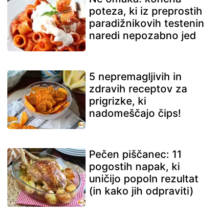
poteza, ki iz preprostih
paradižnikovih testenin
naredi nepozabno jed
5 nepremagljivih in
zdravih receptov za
prigrizke, ki
nadomeščajo čips!
Pečen piščanec: 11
pogostih napak, ki
uničijo popoln rezultat
(in kako jih odpraviti)