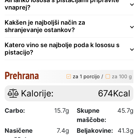
vnaprej?
Kakšen je najboljši način za
shranjevanje ostankov?
Katero vino se najbolje poda k lososu s
pistacijo?
Prehrana
za 1 porcijo
/
za 100 g
Kalorije:
674Kcal
Carbo:
15.7g
Skupne
45.7g
maščobe:
Nasičene
7.4g
Beljakovine:
41.3g