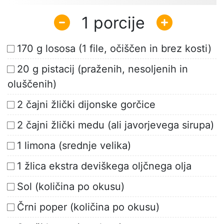
1
170 g lososa (1 file, očiščen in brez kosti)
20 g pistacij (praženih, nesoljenih in
oluščenih)
2 čajni žlički dijonske gorčice
2 čajni žlički medu (ali javorjevega sirupa)
1 limona (srednje velika)
1 žlica ekstra deviškega oljčnega olja
Sol (količina po okusu)
Črni poper (količina po okusu)