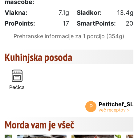
maščobe:
Vlakna:
7.1g
Sladkor:
13.4g
ProPoints:
17
SmartPoints:
20
Prehranske informacije za 1 porcijo (354g)
Kuhinjska posoda
Pečica
Petitchef_SL
P
Morda vam je všeč