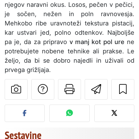
njegov naravni okus. Losos, pečen v pečici,
je sočen, nežen in poln ravnovesja.
Mehkobo ribe uravnoteži tekstura pistacij,
kar ustvari jed, polno odtenkov. Najboljše
pa je, da za pripravo
v manj kot pol ure
ne
potrebujete nobene tehnike ali prakse. Le
željo, da bi se dobro najedli in uživali od
prvega grižljaja.
Postavite vprašanj
Natisni to str
Pošlji t
Objavite svojo fotografijo
Sestavine