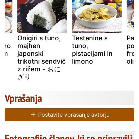
Onigiri s tuno,
Testenine s
Par
tuno
majhen
tuno,
poln
nom
japonski
pistacijami in
from
trikotni sendvič
limono
oli
z rižem - おに
ぎり
Vprašanja
Postavite vprašanje avtorju
Fotografije članov, ki so pripravili