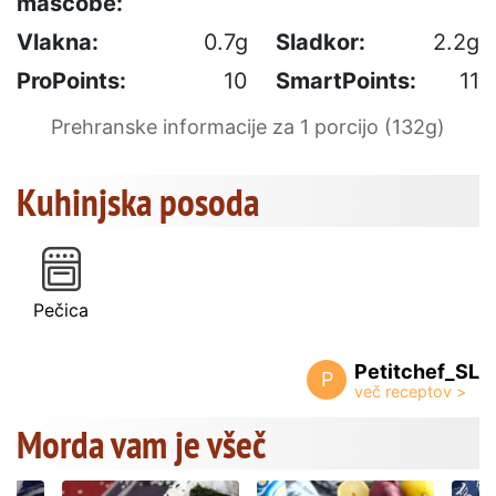
maščobe:
Vlakna:
0.7g
Sladkor:
2.2g
ProPoints:
10
SmartPoints:
11
Prehranske informacije za 1 porcijo (132g)
Kuhinjska posoda
Pečica
Petitchef_SL
P
Morda vam je všeč