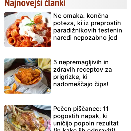
Najnovejši članki
Ne omaka: končna
poteza, ki iz preprostih
paradižnikovih testenin
naredi nepozabno jed
5 nepremagljivih in
zdravih receptov za
prigrizke, ki
nadomeščajo čips!
Pečen piščanec: 11
pogostih napak, ki
uničijo popoln rezultat
(in kako jih odpraviti)