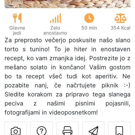
Glavne
Zelo
50 min
354 Kcal
jedi
enostavno
Za preprosto večerjo poskusite našo slano
torto s tunino! To je hiter in enostaven
recept, ko vam zmanjka idej. Postrezite jo z
mešano solato in končano! Vašim gostom
bo ta recept všeč tudi kot aperitiv. Ne
pozabite nanj, če načrtujete piknik :-)
Sledite korakom za pripravo tega slanega
peciva z našimi pisnimi pojasnili,
fotografijami in videoposnetkom!
Postavite vprašanj
Natisni to str
Pošlji t