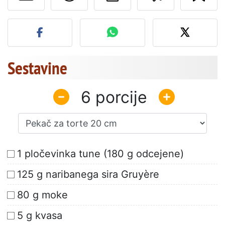
Objavite svojo fotografijo
Sestavine
6
1 pločevinka tune (180 g odcejene)
125 g naribanega sira Gruyère
80 g moke
5 g kvasa