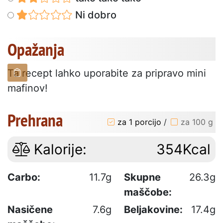
Ni dobro
Opažanja
Ta recept lahko uporabite za pripravo mini
mafinov!
Prehrana
za 1 porcijo
/
za 100 g
Kalorije:
354Kcal
Carbo:
11.7g
Skupne
26.3g
maščobe:
Nasičene
7.6g
Beljakovine:
17.4g