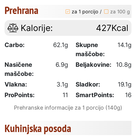
Prehrana
za 1 porcijo
/
za 100 g
Kalorije:
427Kcal
Carbo:
62.1g
Skupne
14.1g
maščobe:
Nasičene
6.9g
Beljakovine:
10.8g
maščobe:
Vlakna:
3.1g
Sladkor:
19.1g
ProPoints:
11
SmartPoints:
16
Prehranske informacije za 1 porcijo (140g)
Kuhinjska posoda