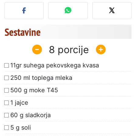
Objavite svojo fotografijo
Sestavine
8
11gr suhega pekovskega kvasa
250 ml toplega mleka
500 g moke T45
1 jajce
60 g sladkorja
5 g soli