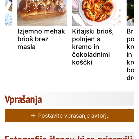
Izjemno mehak
Kitajski brioš,
Bri
brioš brez
polnjen s
pol
ka
masla
kremo in
kre
čokoladnimi
in v
koščki
kre
bož
dre
Vprašanja
Postavite vprašanje avtorju