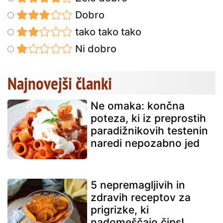
Dobro
tako tako tako
Ni dobro
Najnovejši članki
Ne omaka: končna
poteza, ki iz preprostih
paradižnikovih testenin
naredi nepozabno jed
5 nepremagljivih in
zdravih receptov za
prigrizke, ki
nadomeščajo čips!