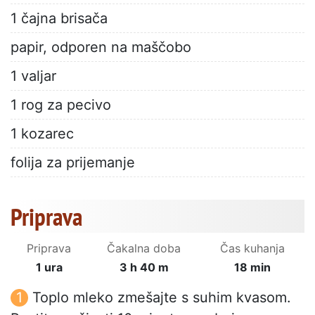
1 čajna brisača
papir, odporen na maščobo
1 valjar
1 rog za pecivo
1 kozarec
folija za prijemanje
Priprava
Priprava
Čakalna doba
Čas kuhanja
1 ura
3 h 40 m
18 min
Toplo mleko zmešajte s suhim kvasom.