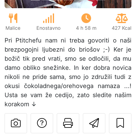
Malice
Enostavno
4 h 58 m
427 Kcal
Pri Ptitchefu nam ni treba govoriti o naši
brezpogojni ljubezni do briošov ;-) Ker je
božič tik pred vrati, smo se odločili, da mu
damo obliko snežinke. In ker dobra novica
nikoli ne pride sama, smo jo združili tudi z
okusi čokoladnega/orehovega namaza ...!
Usta se vam že cedijo, zato sledite našim
korakom ↓
Postavite vprašanj
Natisni to str
Pošlji t