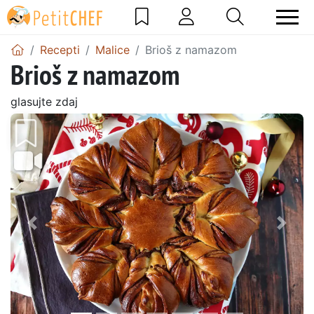
Recepti
Malice
Brioš z namazom
Brioš z namazom
glasujte zdaj
Prejšnji
Nasl