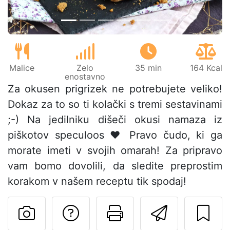
Malice
Zelo
35 min
164 Kcal
enostavno
Za okusen prigrizek ne potrebujete veliko!
Dokaz za to so ti kolački s tremi sestavinami
;-) Na jedilniku dišeči okusi namaza iz
piškotov speculoos ♥ Pravo čudo, ki ga
morate imeti v svojih omarah! Za pripravo
vam bomo dovolili, da sledite preprostim
korakom v našem receptu tik spodaj!
Postavite vprašanj
Natisni to str
Pošlji t