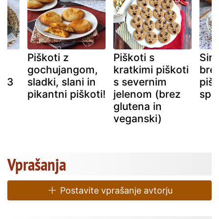
Piškoti z
Piškoti s
Siro
gochujangom,
kratkimi piškoti
bre
o 3
sladki, slani in
s severnim
pišk
!
pikantni piškoti!
jelenom (brez
spe
glutena in
veganski)
Vprašanja
Postavite vprašanje avtorju