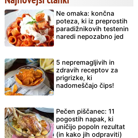
Ne omaka: končna
poteza, ki iz preprostih
paradižnikovih testenin
naredi nepozabno jed
5 nepremagljivih in
zdravih receptov za
prigrizke, ki
nadomeščajo čips!
Pečen piščanec: 11
pogostih napak, ki
uničijo popoln rezultat
(in kako jih odpraviti)