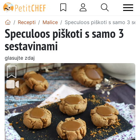
Recepti
Malice
Speculoos piškoti s samo 3 ses
Speculoos piškoti s samo 3
sestavinami
glasujte zdaj
Prejšnji
Nasl