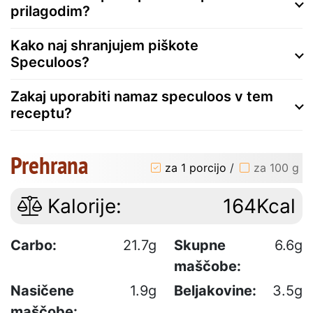
prilagodim?
Kako naj shranjujem piškote
Speculoos?
Zakaj uporabiti namaz speculoos v tem
receptu?
Prehrana
za 1 porcijo
/
za 100 g
Kalorije:
164Kcal
Carbo:
21.7g
Skupne
6.6g
maščobe:
Nasičene
1.9g
Beljakovine:
3.5g
maščobe: