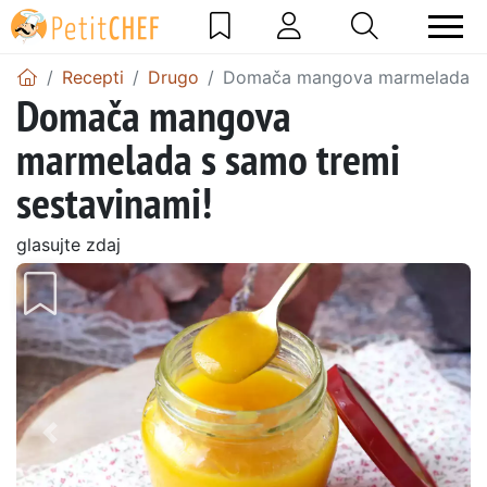
Recepti
Drugo
Domača mangova marmelada s s
Domača mangova
marmelada s samo tremi
sestavinami!
glasujte zdaj
Prejšnji
Nasl