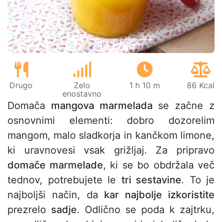
Drugo
Zelo
1 h 10 m
86 Kcal
enostavno
Domača
mangova marmelada
se začne z
osnovnimi elementi: dobro dozorelim
mangom, malo sladkorja in kančkom limone,
ki uravnovesi vsak grižljaj. Za pripravo
domače marmelade
, ki se bo obdržala več
tednov, potrebujete le
tri sestavine
. To je
najboljši način, da
kar najbolje izkoristite
prezrelo
sadje
. Odlično se poda k zajtrku,