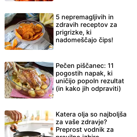
5 nepremagljivih in
zdravih receptov za
prigrizke, ki
nadomeščajo čips!
Pečen piščanec: 11
pogostih napak, ki
uničijo popoln rezultat
(in kako jih odpraviti)
Katera olja so najboljša
za vaše zdravje?
Preprost vodnik za