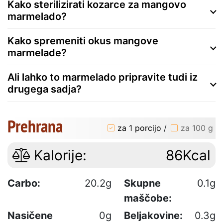
Kako sterilizirati kozarce za mangovo
marmelado?
Kako spremeniti okus mangove
marmelade?
Ali lahko to marmelado pripravite tudi iz
drugega sadja?
Prehrana
za 1 porcijo
/
za 100 g
Kalorije:
86Kcal
Carbo:
20.2g
Skupne
0.1g
maščobe:
Nasičene
0g
Beljakovine:
0.3g