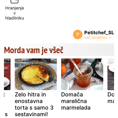
Hranjenje
v
hladilniku
Petitchef_SL
P
Morda vam je všeč
nt
Zelo hitra in
Domača
Dom
n
enostavna
marelična
mar
torta s samo 3
marmelada
a s
sestavinami!