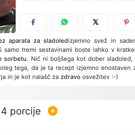
O
ez aparata za sladoled
izjemno svež in sade
 S samo tremi sestavinami boste lahko v kratk
 sorbetu
. Nič ni boljšega kot dober sladoled, 
Poleg tega, da je ta recept izjemno enostaven 
ja in je kot nalašč za
zdravo
osvežitev :-)
4