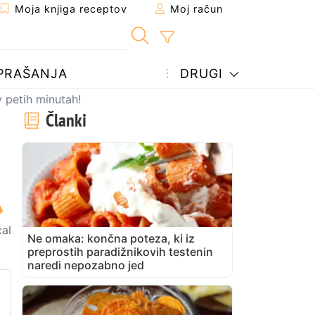
Moja knjiga receptov
Moj račun
PRAŠANJA
DRUGI
v petih minutah!
Članki
cal
Ne omaka: končna poteza, ki iz
preprostih paradižnikovih testenin
naredi nepozabno jed
prijatelju
stran
vite vprašanje avtorju