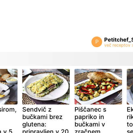
Petitchef_
P
sirom,
Sendvič z
Piščanec s
E
bučkami brez
papriko in
ri
glutena:
bučkami v
to
n v 5
pripravljen v 20
zračnem
s