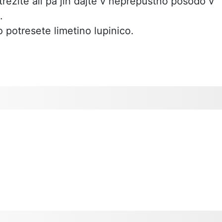
trezite ali pa jih dajte v neprepustno posodo v
.
 potresete limetino lupinico.