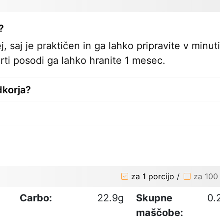
?
 saj je praktičen in ga lahko pripravite v minuti
ti posodi ga lahko hranite 1 mesec.
dkorja?
za 1 porcijo
/
za 100
Carbo:
22.9g
Skupne
0.
maščobe: