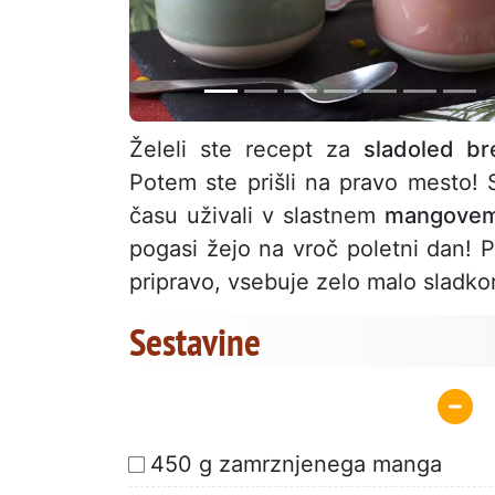
Želeli ste recept za
sladoled br
Potem ste prišli na pravo mesto!
času uživali v slastnem
mangovem
pogasi žejo na vroč poletni dan! 
pripravo, vsebuje zelo malo sladkor
Sestavine
450 g zamrznjenega manga