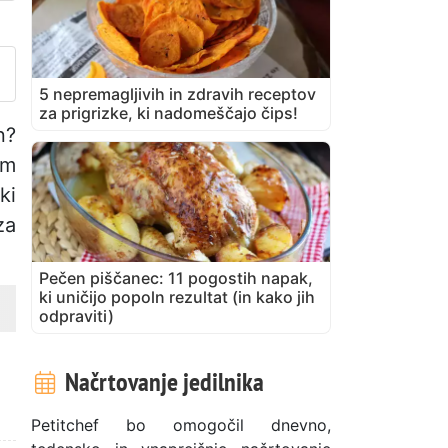
bjavite svojo fotografijo tega
5 nepremagljivih in zdravih receptov
za prigrizke, ki nadomeščajo čips!
n?
em
ki
za
Pečen piščanec: 11 pogostih napak,
ki uničijo popoln rezultat (in kako jih
odpraviti)
Načrtovanje jedilnika
Petitchef bo omogočil dnevno,