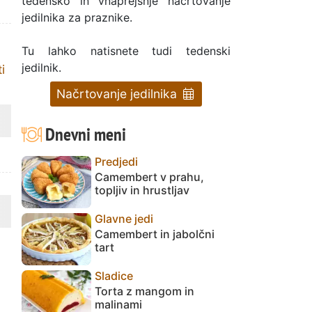
tedensko in vnaprejšnje načrtovanje
jedilnika za praznike.
Tu lahko natisnete tudi tedenski
jedilnik.
i
Načrtovanje jedilnika
Dnevni meni
Predjedi
Camembert v prahu,
topljiv in hrustljav
Glavne jedi
Camembert in jabolčni
tart
Sladice
Torta z mangom in
malinami