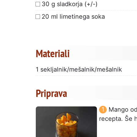
30 g sladkorja (+/-)
20 ml limetinega soka
Materiali
1 sekljalnik/mešalnik/mešalnik
Priprava
Mango odm
recepta. Še h