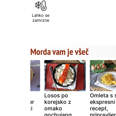
Lahko se
zamrzne
Morda vam je všeč
Čokoladni
Losos po
Omleta s 
sirotkin super
korejsko z
ekspresni
beljakovinski
omako
recept,
sladoled,
gochujang,
pripravlje