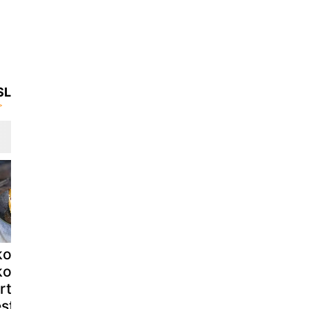
SL
konomična
Speculoos
Extra fond
kota fondant
piškoti s samo
čokoladna 
rta s samo 4
3 sestavinami
kostanjeva
estavinami
kremna tort