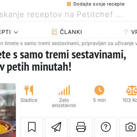
Dodajte svoje recepte
PTI
ČLANKI
V
n limete s samo tremi sestavinami, pripravljen za uživanje 
ete s samo tremi sestavinami,
 v petih minutah!
Sladice
Zelo
5 min
103 K
enostavno
Pošlji ta recept 
Natisni to 
Posta
Naslednji