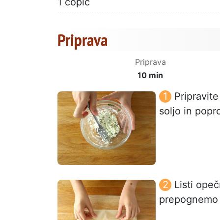
1 čopič
Priprava
Priprava
10 min
Pripravit
soljo in popr
Listi ope
prepognemo i