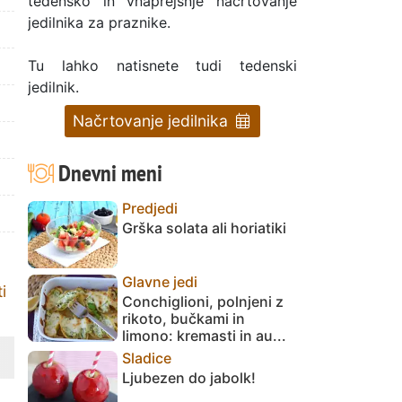
tedensko in vnaprejšnje načrtovanje
jedilnika za praznike.
Tu lahko natisnete tudi tedenski
jedilnik.
Načrtovanje jedilnika
Dnevni meni
Predjedi
Grška solata ali horiatiki
Glavne jedi
i
Conchiglioni, polnjeni z
rikoto, bučkami in
limono: kremasti in au...
Sladice
Ljubezen do jabolk!