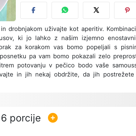
in drobnjakom uživajte kot aperitiv. Kombinaci
 okusov, ki jo lahko z našim izjemno enostavn
orak za korakom vas bomo popeljali s pisni
deoposnetku pa vam bomo pokazali zelo prepros
hitrem potovanju v pečico bodo vaše samous
vajte in jih nekaj obdržite, da jih postrežete
6