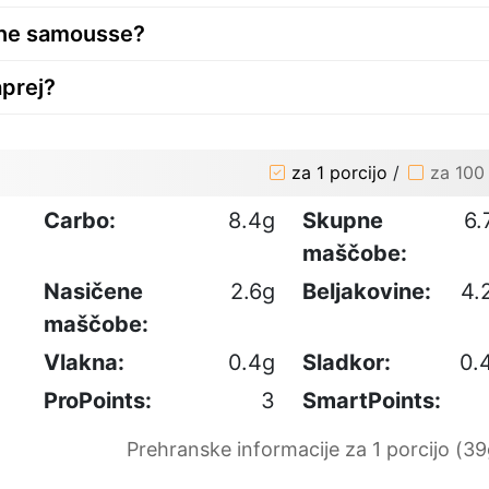
ane samousse?
aprej?
za 1 porcijo
/
za 100
Carbo:
8.4g
Skupne
6.
maščobe:
Nasičene
2.6g
Beljakovine:
4.
maščobe:
Vlakna:
0.4g
Sladkor:
0.
ProPoints:
3
SmartPoints:
Prehranske informacije za 1 porcijo (39