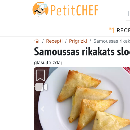
RECE
Recepti
Prigrizki
Samoussas rikak
Samoussas rikakats slo
glasujte zdaj
Prejšnji