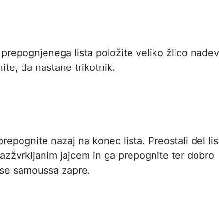
prepognjenega lista položite veliko žlico nade
ite, da nastane trikotnik.
prepognite nazaj na konec lista. Preostali del lis
azžvrkljanim jajcem in ga prepognite ter dobro
a se samoussa zapre.