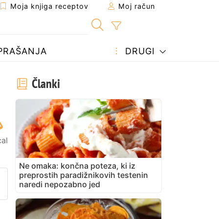
Moja knjiga receptov
Moj račun
PRAŠANJA
DRUGI
Članki
cal
Ne omaka: končna poteza, ki iz
preprostih paradižnikovih testenin
prijatelju
stran
vite vprašanje avtorju
naredi nepozabno jed
bjavite svojo fotografijo tega