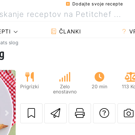
Dodajte svoje recepte
PTI
ČLANKI
V
ats slog
g
Prigrizki
Zelo
20 min
113 K
enostavno
Pošlji ta recept 
Natisni to 
Posta
Naslednji
O