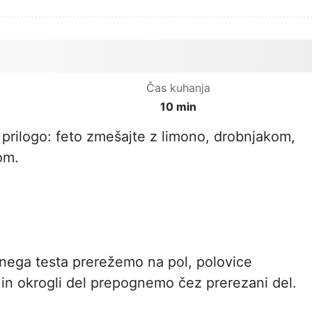
Čas kuhanja
10 min
e prilogo: feto zmešajte z limono, drobnjakom,
om.
čnega testa prerežemo na pol, polovice
n okrogli del prepognemo čez prerezani del.