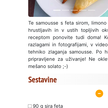
Te samousse s feta sirom, limono 
hrustljavih in v ustih topljivih
receptom ponovite tudi doma! K
razlagami in fotografijami, v vi
tehniko zlaganja samousse. Po 
pripravljene za uživanje! Ne okle
mešano solato ;-)
Sestavine
90 g sira feta