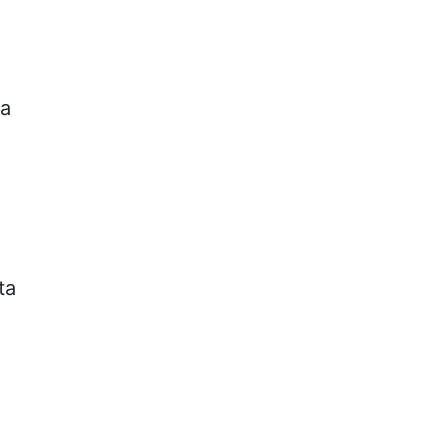
va
ta