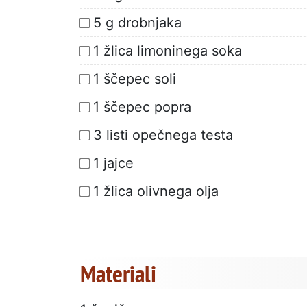
5 g drobnjaka
1 žlica limoninega soka
1 ščepec soli
1 ščepec popra
3 listi opečnega testa
1 jajce
1 žlica olivnega olja
Materiali