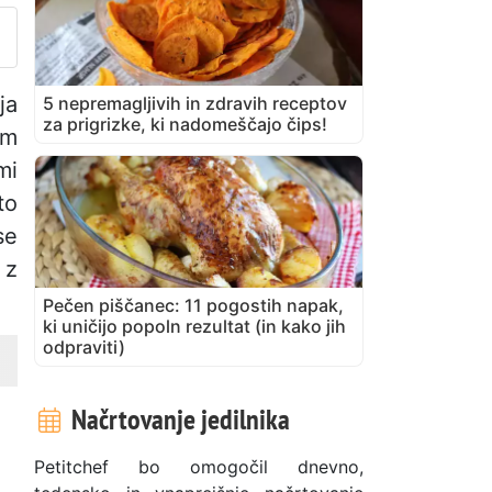
ja
5 nepremagljivih in zdravih receptov
za prigrizke, ki nadomeščajo čips!
im
mi
to
se
 z
Pečen piščanec: 11 pogostih napak,
ki uničijo popoln rezultat (in kako jih
odpraviti)
Načrtovanje jedilnika
Petitchef bo omogočil dnevno,