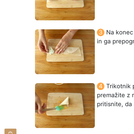
Na konec 
in ga prepogn
Trikotnik 
premažite z r
pritisnite, d