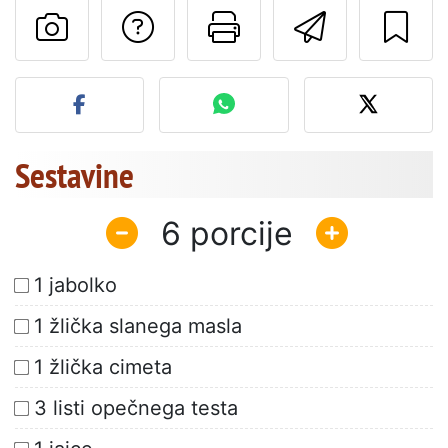
Postavite vprašanj
Natisni to str
Pošlji t
Objavite svojo fotografijo
Sestavine
6
1 jabolko
1 žlička slanega masla
1 žlička cimeta
3 listi opečnega testa