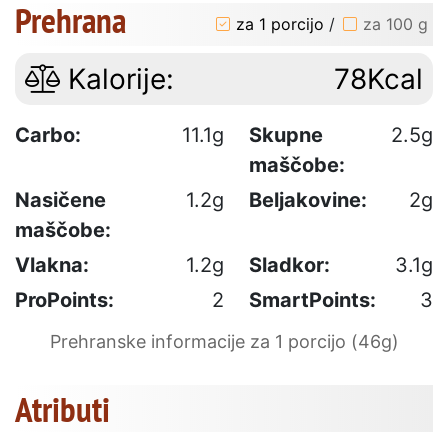
Prehrana
za 1 porcijo
/
za 100 g
Kalorije:
78Kcal
Carbo:
11.1g
Skupne
2.5g
maščobe:
Nasičene
1.2g
Beljakovine:
2g
maščobe:
Vlakna:
1.2g
Sladkor:
3.1g
ProPoints:
2
SmartPoints:
3
Prehranske informacije za 1 porcijo (46g)
Atributi