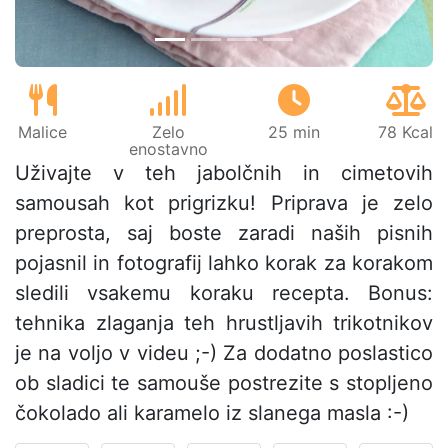
Malice
Zelo
25 min
78 Kcal
enostavno
Uživajte v teh jabolčnih in cimetovih
samousah kot prigrizku! Priprava je zelo
preprosta, saj boste zaradi naših pisnih
pojasnil in fotografij lahko korak za korakom
sledili vsakemu koraku recepta. Bonus:
tehnika zlaganja teh hrustljavih trikotnikov
je na voljo v videu ;-) Za dodatno poslastico
ob sladici te samouše postrezite s stopljeno
čokolado ali karamelo iz slanega masla :-)