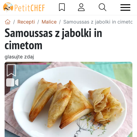
Recepti
Malice
Samoussas z jabolki in cimeto
Samoussas z jabolki in
cimetom
glasujte zdaj
Prejšnji
Nasl