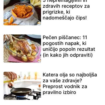
5 nepremagljivih in
zdravih receptov za
prigrizke, ki
nadomeščajo čips!
Pečen piščanec: 11
pogostih napak, ki
uničijo popoln rezultat
(in kako jih odpraviti)
Katera olja so najboljša
za vaše zdravje?
Preprost vodnik za
pravilno izbiro