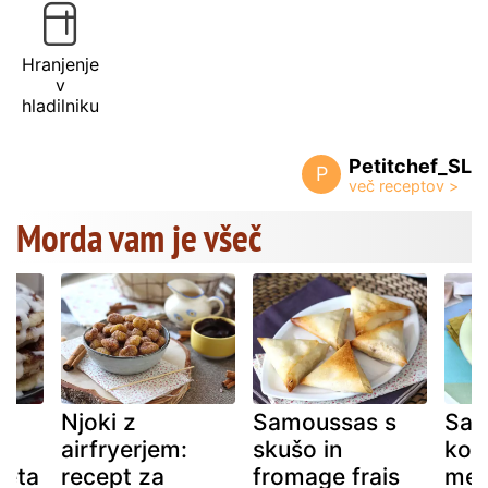
Hranjenje
v
hladilniku
Petitchef_SL
P
Morda vam je všeč
Njoki z
Samoussas s
Sam
a
airfryerjem:
skušo in
koz
meta
recept za
fromage frais
me