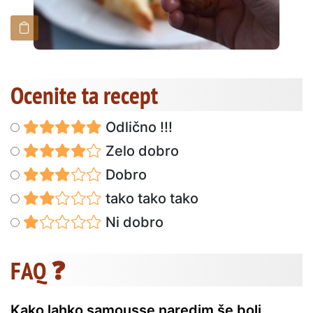
Ocenite ta recept
Odlično !!!
Zelo dobro
Dobro
tako tako tako
Ni dobro
FAQ ❓
Kako lahko samousse naredim še bolj