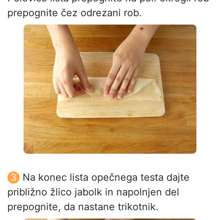
prepognite čez odrezani rob.
Na konec lista opečnega testa dajte
približno žlico jabolk in napolnjen del
prepognite, da nastane trikotnik.