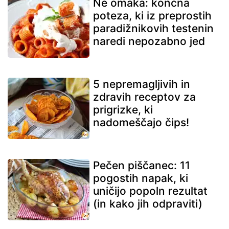
Ne omaka: končna
poteza, ki iz preprostih
paradižnikovih testenin
naredi nepozabno jed
5 nepremagljivih in
zdravih receptov za
prigrizke, ki
nadomeščajo čips!
Pečen piščanec: 11
pogostih napak, ki
uničijo popoln rezultat
(in kako jih odpraviti)