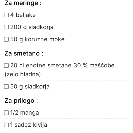
Za meringe :
4 beljake
200 g sladkorja
50 g koruzne moke
Za smetano :
20 cl enotne smetane 30 % maščobe
(zelo hladna)
50 g sladkorja
Za prilogo :
1/2 manga
1 sadež kivija