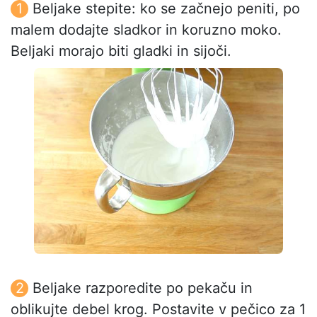
Beljake stepite: ko se začnejo peniti, po
malem dodajte sladkor in koruzno moko.
Beljaki morajo biti gladki in sijoči.
Beljake razporedite po pekaču in
oblikujte debel krog. Postavite v pečico za 1