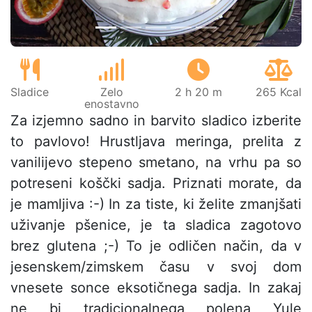
Sladice
Zelo
2 h 20 m
265 Kcal
enostavno
Za izjemno sadno in barvito sladico izberite
to pavlovo! Hrustljava meringa, prelita z
vanilijevo stepeno smetano, na vrhu pa so
potreseni koščki sadja. Priznati morate, da
je mamljiva :-) In za tiste, ki želite zmanjšati
uživanje pšenice, je ta sladica zagotovo
brez glutena ;-) To je odličen način, da v
jesenskem/zimskem času v svoj dom
vnesete sonce eksotičnega sadja. In zakaj
ne bi tradicionalnega polena Yule