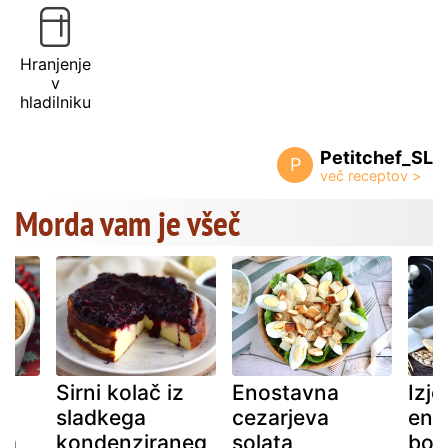
Hranjenje
v
hladilniku
Petitchef_SL
P
Morda vam je všeč
Sirni kolač iz
Enostavna
Izj
sladkega
cezarjeva
eno
ka
kondenziraneg
solata
bol