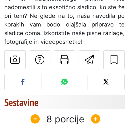
nadomestili s to eksotično sladico, ko ste že
pri tem? Ne glede na to, naša navodila po
korakih vam bodo olajšala pripravo te
sladice doma. Izkoristite naše pisne razlage,
fotografije in videoposnetke!
Postavite vprašanj
Natisni to str
Pošlji t
Objavite svojo fotografijo
Sestavine
8