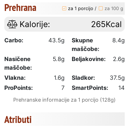
Prehrana
za 1 porcijo
/
za 100 g
Kalorije:
265Kcal
Carbo:
43.5g
Skupne
8.4g
maščobe:
Nasičene
5.8g
Beljakovine:
2.6g
maščobe:
Vlakna:
1.6g
Sladkor:
37.5g
ProPoints:
7
SmartPoints:
14
Prehranske informacije za 1 porcijo (128g)
Atributi