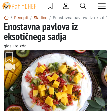
Recepti
Sladice
Enostavna pavlova iz eksotičn
Enostavna pavlova iz
eksotičnega sadja
glasujte zdaj
Prejšnji
Nasl