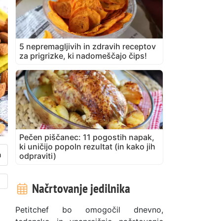
5 nepremagljivih in zdravih receptov
za prigrizke, ki nadomeščajo čips!
Pečen piščanec: 11 pogostih napak,
ki uničijo popoln rezultat (in kako jih
odpraviti)
Načrtovanje jedilnika
Petitchef bo omogočil dnevno,