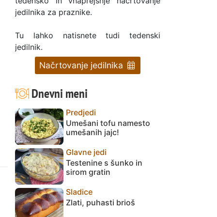
tedensko in vnaprejšnje načrtovanje
jedilnika za praznike.
Tu lahko natisnete tudi tedenski
jedilnik.
Načrtovanje jedilnika
Dnevni meni
Predjedi
Umešani tofu namesto
umešanih jajc!
Glavne jedi
Testenine s šunko in
sirom gratin
Sladice
Zlati, puhasti brioš