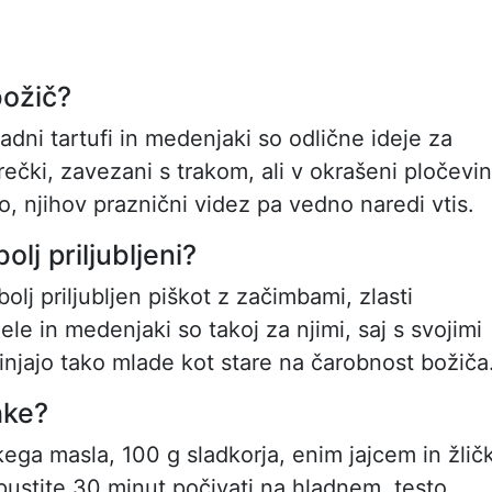
božič?
dni tartufi in medenjaki so odlične ideje za
vrečki, zavezani s trakom, ali v okrašeni pločevin
, njihov praznični videz pa vedno naredi vtis.
olj priljubljeni?
olj priljubljen piškot z začimbami, zlasti
le in medenjaki so takoj za njimi, saj s svojimi
injajo tako mlade kot stare na čarobnost božiča
hke?
ga masla, 100 g sladkorja, enim jajcem in žlič
 pustite 30 minut počivati na hladnem, testo