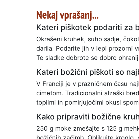
Nekaj vprašanj...
Kateri piškotek podariti za 
Okrašeni kruhek, suho sadje, čokola
darila. Podarite jih v lepi prozorni 
Te sladke dobrote se dobro ohranijo
Kateri božični piškoti so najb
V Franciji je v prazničnem času najb
cimetom. Tradicionalni alzaški brede
toplimi in pomirjujočimi okusi spom
Kako pripraviti božične kru
250 g moke zmešajte s 125 g mehke
božičnih začimb. Oblikujte kroglo,