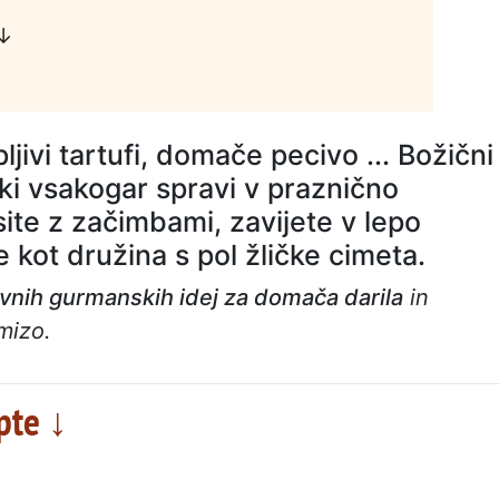
 ↓
pljivi tartufi, domače pecivo ... Božični
 ki vsakogar spravi v praznično
ite z začimbami, zavijete v lepo
e kot družina s pol žličke cimeta.
vnih gurmanskih idej za domača darila
in
mizo.
pte ↓