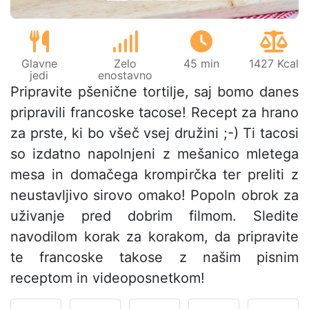
Glavne
Zelo
45 min
1427 Kcal
jedi
enostavno
Pripravite pšenične tortilje, saj bomo danes
pripravili francoske tacose! Recept za hrano
za prste, ki bo všeč vsej družini ;-) Ti tacosi
so izdatno napolnjeni z mešanico mletega
mesa in domačega krompirčka ter preliti z
neustavljivo sirovo omako! Popoln obrok za
uživanje pred dobrim filmom. Sledite
navodilom korak za korakom, da pripravite
te francoske takose z našim pisnim
receptom in videoposnetkom!