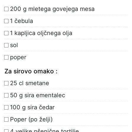
200 g mletega govejega mesa
1 čebula
1 kapljica oljčnega olja
sol
poper
Za sirovo omako :
25 cl smetane
50 g sira ementalec
100 g sira čedar
Poper (po želji)
4 velike pšenične tortilje