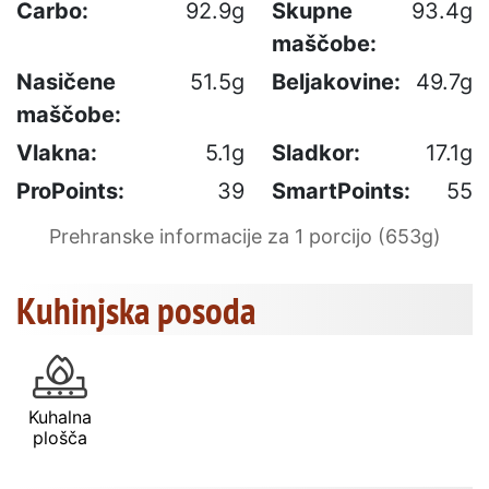
Carbo:
92.9g
Skupne
93.4g
maščobe:
Nasičene
51.5g
Beljakovine:
49.7g
maščobe:
Vlakna:
5.1g
Sladkor:
17.1g
ProPoints:
39
SmartPoints:
55
Prehranske informacije za 1 porcijo (653g)
Kuhinjska posoda
Kuhalna
plošča