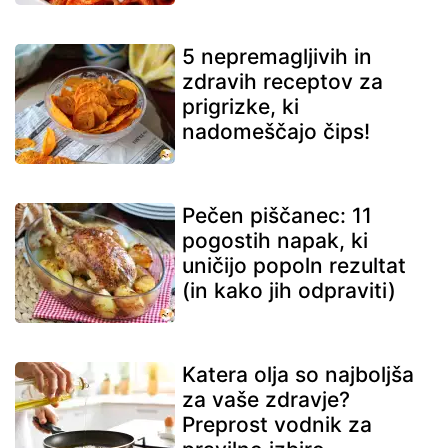
5 nepremagljivih in
zdravih receptov za
prigrizke, ki
nadomeščajo čips!
Pečen piščanec: 11
pogostih napak, ki
uničijo popoln rezultat
(in kako jih odpraviti)
Katera olja so najboljša
za vaše zdravje?
Preprost vodnik za