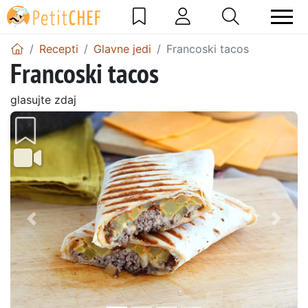
Recepti
Glavne jedi
Francoski tacos
Francoski tacos
glasujte zdaj
Prejšnji
Nasl