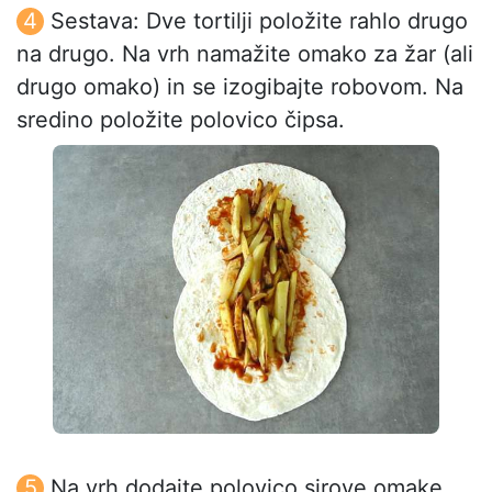
Sestava: Dve tortilji položite rahlo drugo
na drugo. Na vrh namažite omako za žar (ali
drugo omako) in se izogibajte robovom. Na
sredino položite polovico čipsa.
Na vrh dodajte polovico sirove omake,