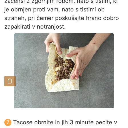
začenši z zgornjim robom, nato s tistim, ki
je obrnjen proti vam, nato s tistimi ob
straneh, pri čemer poskušajte hrano dobro
zapakirati v notranjost.
Tacose obrnite in jih 3 minute pecite v