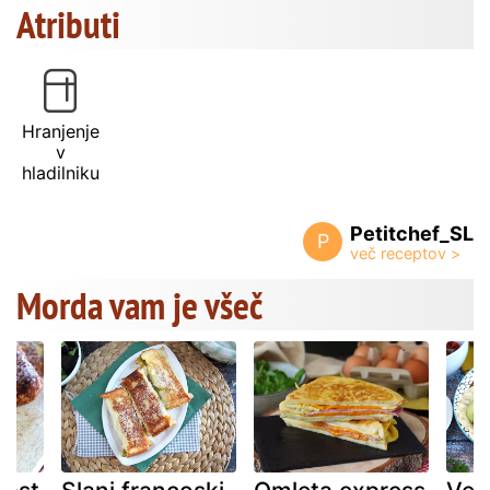
Atributi
Hranjenje
v
hladilniku
Petitchef_SL
P
Morda vam je všeč