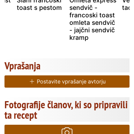
oast
Slani francoski
Omleta express
Veg
m
toast s pestom
sendvič -
tac
francoski toast
omleta sendvič
- jajčni sendvič
kramp
Vprašanja
Postavite vprašanje avtorju
Fotografije članov, ki so pripravili
ta recept