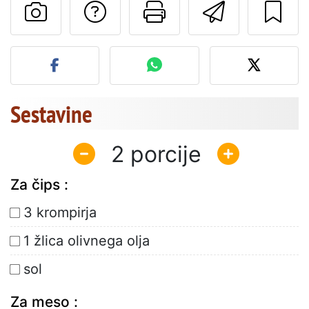
Postavite vprašanj
Natisni to str
Pošlji t
Objavite svojo fotografijo
Sestavine
2
Za čips :
3 krompirja
1 žlica olivnega olja
sol
Za meso :