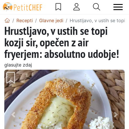
Recepti
Glavne jedi
Hrustljavo, v ustih se topi 
Hrustljavo, v ustih se topi
kozji sir, opečen z air
fryerjem: absolutno udobje!
glasujte zdaj
Prejšnji
Nasl