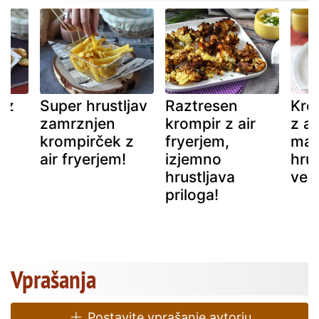
 z
Super hrustljav
Raztresen
Kro
zamrznjen
krompir z air
z ai
krompirček z
fryerjem,
malo
air fryerjem!
izjemno
hrus
hrustljava
ved
priloga!
Vprašanja
Postavite vprašanje avtorju