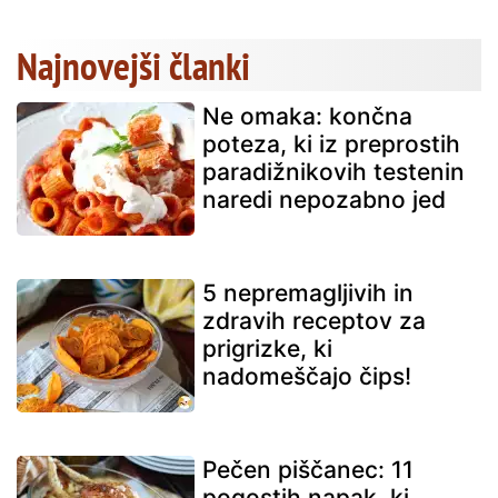
Najnovejši članki
Ne omaka: končna
poteza, ki iz preprostih
paradižnikovih testenin
naredi nepozabno jed
5 nepremagljivih in
zdravih receptov za
prigrizke, ki
nadomeščajo čips!
Pečen piščanec: 11
pogostih napak, ki