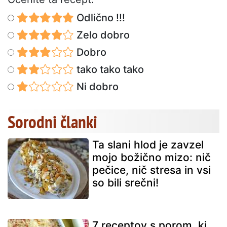
Odlično !!!
Zelo dobro
Dobro
tako tako tako
Ni dobro
Sorodni članki
Ta slani hlod je zavzel
mojo božično mizo: nič
pečice, nič stresa in vsi
so bili srečni!
7 receptov s porom, ki