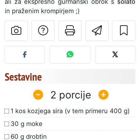
ali za ekspresno gurmanski obrok s
solato
in praženim krompirjem ;)
Postavite vprašanj
Natisni to str
Pošlji t
Objavite svojo fotografijo
Sestavine
2
1 kos kozjega sira (v tem primeru 400 g)
30 g moke
60 g drobtin