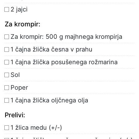
2 jajci
Za krompir:
Za krompir: 500 g majhnega krompirja
1 čajna žlička česna v prahu
1 čajna žlička posušenega rožmarina
Sol
Poper
1 čajna žlička oljčnega olja
Prelivi:
1 žlica medu (+/-)