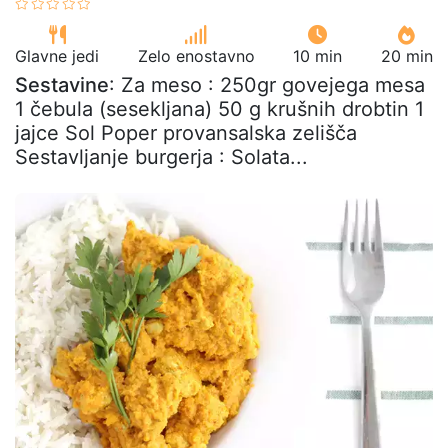
Glavne jedi
Zelo enostavno
10 min
20 min
Sestavine
: Za meso : 250gr govejega mesa
1 čebula (sesekljana) 50 g krušnih drobtin 1
jajce Sol Poper provansalska zelišča
Sestavljanje burgerja : Solata...