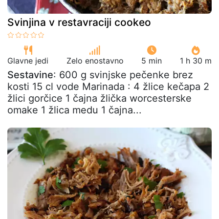
Svinjina v restavraciji cookeo
Glavne jedi
Zelo enostavno
5 min
1 h 30 m
Sestavine
: 600 g svinjske pečenke brez
kosti 15 cl vode Marinada : 4 žlice kečapa 2
žlici gorčice 1 čajna žlička worcesterske
omake 1 žlica medu 1 čajna...