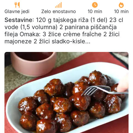
Glavne jedi
Zelo enostavno
10 min
10 min
Sestavine
: 120 g tajskega riža (1 del) 23 cl
vode (1,5 volumna) 2 panirana piščančja
fileja Omaka: 3 žlice crème fraîche 2 žlici
majoneze 2 žlici sladko-kisle...