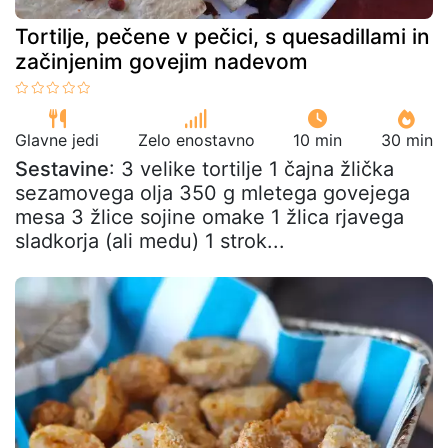
Tortilje, pečene v pečici, s quesadillami in
začinjenim govejim nadevom
Glavne jedi
Zelo enostavno
10 min
30 min
Sestavine
: 3 velike tortilje 1 čajna žlička
sezamovega olja 350 g mletega govejega
mesa 3 žlice sojine omake 1 žlica rjavega
sladkorja (ali medu) 1 strok...