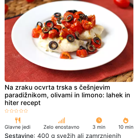
Na zraku ocvrta trska s češnjevim
paradižnikom, olivami in limono: lahek in
hiter recept
Glavne jedi
Zelo enostavno
3 min
10 min
Sestavine
: 400 g svežih ali zamrznjenih