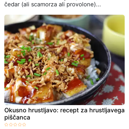
čedar (ali scamorza ali provolone)...
Okusno hrustljavo: recept za hrustljavega
piščanca