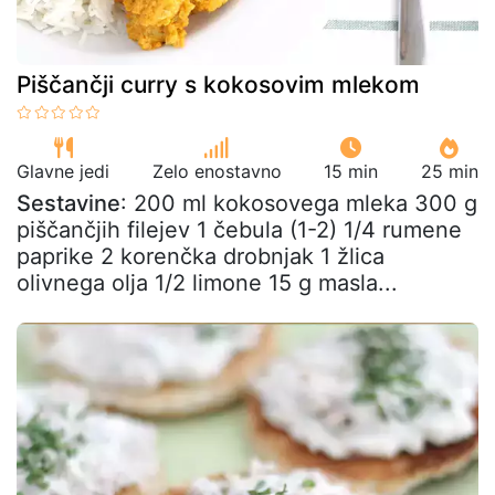
Piščančji curry s kokosovim mlekom
Glavne jedi
Zelo enostavno
15 min
25 min
Sestavine
: 200 ml kokosovega mleka 300 g
piščančjih filejev 1 čebula (1-2) 1/4 rumene
paprike 2 korenčka drobnjak 1 žlica
olivnega olja 1/2 limone 15 g masla...