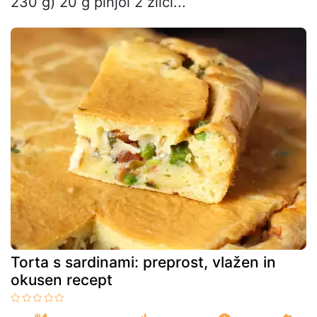
230 g) 20 g pinjol 2 žlici...
Torta s sardinami: preprost, vlažen in
okusen recept