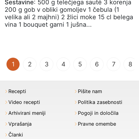
Sestavine
: 500 g telečjega sauté 3 korenja
200 g gob v obliki gomoljev 1 čebula (1
velika ali 2 majhni) 2 žlici moke 15 cl belega
vina 1 bouquet garni 1 jušna...
(current)
1
2
3
4
5
6
7
8
Recepti
Pišite nam
Video recepti
Politika zasebnosti
Arhivirani meniji
Pogoji in določila
Vprašanja
Pravne omembe
Članki