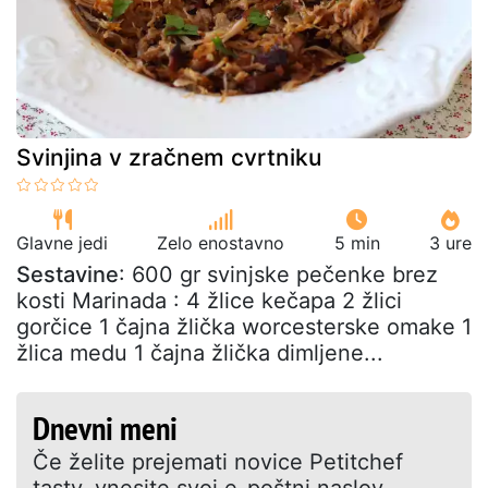
Svinjina v zračnem cvrtniku
Glavne jedi
Zelo enostavno
5 min
3 ure
Sestavine
: 600 gr svinjske pečenke brez
kosti Marinada : 4 žlice kečapa 2 žlici
gorčice 1 čajna žlička worcesterske omake 1
žlica medu 1 čajna žlička dimljene...
Dnevni meni
Če želite prejemati novice Petitchef
tasty, vnesite svoj e-poštni naslov