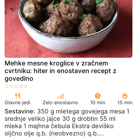
Mehke mesne kroglice v zračnem
cvrtniku: hiter in enostaven recept z
govedino
Glavne jedi
Zelo enostavno
10 min
15 min
Sestavine
: 350 g mletega govejega mesa 1
srednje veliko jajce 30 g drobtin 55 ml
mleka 1 majhna čebula Ekstra deviško
oljčno olje q.b. (neobvezno) q.b....